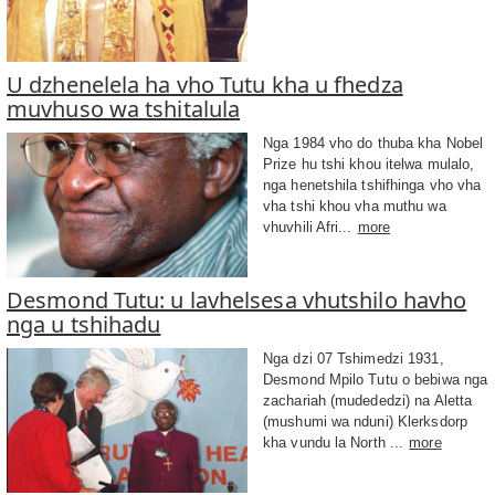
U dzhenelela ha vho Tutu kha u fhedza
muvhuso wa tshitalula
Nga 1984 vho do thuba kha Nobel
Prize hu tshi khou itelwa mulalo,
nga henetshila tshifhinga vho vha
vha tshi khou vha muthu wa
vhuvhili Afri...
more
Desmond Tutu: u lavhelsesa vhutshilo havho
nga u tshihadu
Nga dzi 07 Tshimedzi 1931,
Desmond Mpilo Tutu o bebiwa nga
zachariah (mudededzi) na Aletta
(mushumi wa nduni) Klerksdorp
kha vundu la North ...
more