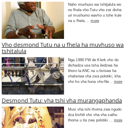
Naho muvhuso wa tshiṱalula wo
no fhela vho-Tutu vho zwi divha
uri mushumo wavho u tshe kule
na u fhela....
more
Vho desmond Tutu na u fhela ha muvhuso wa
tshitalula
Nga 1990 FW de Klerk vho do
divhadza usa tsha iledzwa ha
lihoro la ANC na u bviswa ha
vhafariwa vha zwa polotiki, kha
vho ho vha huna vho-Ne...
more
Desmond Tutu: vha tshi vha murangaphanda
Musi vha tshi thoma zwa ngudo
dza bivhili vho vha vha sathu
thoma u ita zwa polotiki....
more