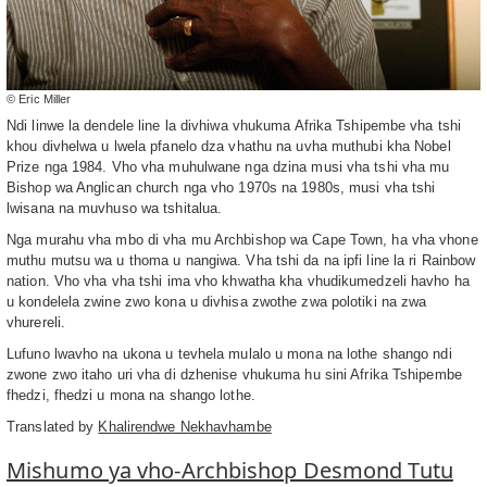
© Eric Miller
Ndi linwe la dendele line la divhiwa vhukuma Afrika Tshipembe vha tshi
khou divhelwa u lwela pfanelo dza vhathu na uvha muthubi kha Nobel
Prize nga 1984. Vho vha muhulwane nga dzina musi vha tshi vha mu
Bishop wa Anglican church nga vho 1970s na 1980s, musi vha tshi
lwisana na muvhuso wa tshitalua.
Nga murahu vha mbo di vha mu Archbishop wa Cape Town, ha vha vhone
muthu mutsu wa u thoma u nangiwa. Vha tshi da na ipfi line la ri Rainbow
nation. Vho vha vha tshi ima vho khwatha kha vhudikumedzeli havho ha
u kondelela zwine zwo kona u divhisa zwothe zwa polotiki na zwa
vhurereli.
Lufuno lwavho na ukona u tevhela mulalo u mona na lothe shango ndi
zwone zwo itaho uri vha di dzhenise vhukuma hu sini Afrika Tshipembe
fhedzi, fhedzi u mona na shango lothe.
Translated by
Khalirendwe Nekhavhambe
Mishumo ya vho-Archbishop Desmond Tutu