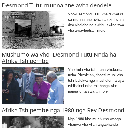
Desmond Tutu: munna ane avha dendele
Vho-Desmond Tutu vha divhelwa
sa munna ane avha na dzi leyara
dzo vhalaho na zwithu zwine zwa
vha zwavhudi....
more
Mushumo wa vho -Desmond Tutu Nnda ha
Afrika Tshipembe
Vho hula vha tshi funa vhukuma
uvha Physician, fhedzi musi vha
tshi balelwa nga masheleni a uya
tshikoloni tsha mishonga vha
nanga u ita zwa...
more
Afrika Tshipembe nga 1980 nga Rev Desmond
Nga 1980 kha mushumo wanga
vhanwe vha vha rangaphanda