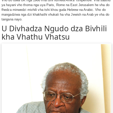
Vho do tuwa UK nga 1966 vha tshi humela Afrika Tshipembe. Vha saathu
ya hayani vho thoma nga uya Paris, Rome na East Jerusalem he vha do
fhedza minwedzi mivhili vha tshi khou guda Hebrew na Arabic. Vho do
mangadziwa nga dzi khakhathi vhukati ha vha Jewish na Arab ye vha do
tangana nayo.
U Divhadza Ngudo dza Bivhili
kha Vhathu Vhatsu