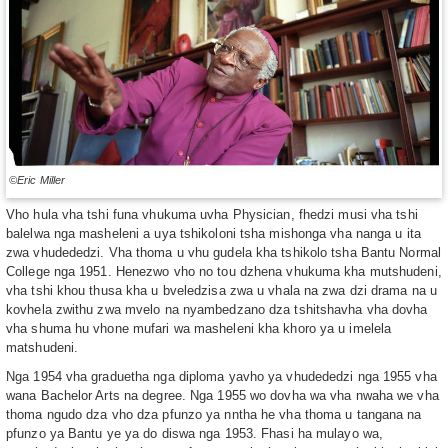
©Eric Miller
Vho hula vha tshi funa vhukuma uvha Physician, fhedzi musi vha tshi
balelwa nga masheleni a uya tshikoloni tsha mishonga vha nanga u ita
zwa vhudededzi. Vha thoma u vhu gudela kha tshikolo tsha Bantu Normal
College nga 1951. Henezwo vho no tou dzhena vhukuma kha mutshudeni,
vha tshi khou thusa kha u bveledzisa zwa u vhala na zwa dzi drama na u
kovhela zwithu zwa mvelo na nyambedzano dza tshitshavha vha dovha
vha shuma hu vhone mufari wa masheleni kha khoro ya u imelela
matshudeni.
Nga 1954 vha graduetha nga diploma yavho ya vhudededzi nga 1955 vha
wana Bachelor Arts na degree. Nga 1955 wo dovha wa vha nwaha we vha
thoma ngudo dza vho dza pfunzo ya nntha he vha thoma u tangana na
pfunzo ya Bantu ye ya do diswa nga 1953. Fhasi ha mulayo wa,