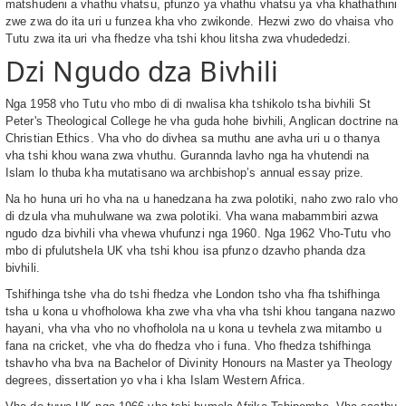
matshudeni a vhathu vhatsu, pfunzo ya vhathu vhatsu ya vha khathathini
zwe zwa do ita uri u funzea kha vho zwikonde. Hezwi zwo do vhaisa vho
Tutu zwa ita uri vha fhedze vha tshi khou litsha zwa vhudededzi.
Dzi Ngudo dza Bivhili
Nga 1958 vho Tutu vho mbo di di nwalisa kha tshikolo tsha bivhili St
Peter's Theological College he vha guda hohe bivhili, Anglican doctrine na
Christian Ethics. Vha vho do divhea sa muthu ane avha uri u o thanya
vha tshi khou wana zwa vhuthu. Gurannda lavho nga ha vhutendi na
Islam lo thuba kha mutatisano wa archbishop’s annual essay prize.
Na ho huna uri ho vha na u hanedzana ha zwa polotiki, naho zwo ralo vho
di dzula vha muhulwane wa zwa polotiki. Vha wana mabammbiri azwa
ngudo dza bivhili vha vhewa vhufunzi nga 1960. Nga 1962 Vho-Tutu vho
mbo di pfulutshela UK vha tshi khou isa pfunzo dzavho phanda dza
bivhili.
Tshifhinga tshe vha do tshi fhedza vhe London tsho vha fha tshifhinga
tsha u kona u vhofholowa kha zwe vha vha vha tshi khou tangana nazwo
hayani, vha vha vho no vhofholola na u kona u tevhela zwa mitambo u
fana na cricket, vhe vha do fhedza vho i funa. Vho fhedza tshifhinga
tshavho vha bva na Bachelor of Divinity Honours na Master ya Theology
degrees, dissertation yo vha i kha Islam Western Africa.