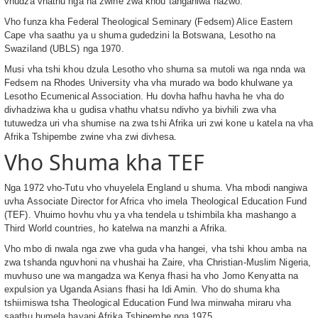
vhudza vhathu nga ha zwine zwa khou tanganiwa nazwo.
Vho funza kha Federal Theological Seminary (Fedsem) Alice Eastern
Cape vha saathu ya u shuma gudedzini la Botswana, Lesotho na
Swaziland (UBLS) nga 1970.
Musi vha tshi khou dzula Lesotho vho shuma sa mutoli wa nga nnda wa
Fedsem na Rhodes University vha vha murado wa bodo khulwane ya
Lesotho Ecumenical Association. Hu dovha hafhu havha he vha do
divhadziwa kha u gudisa vhathu vhatsu ndivho ya bivhili zwa vha
tutuwedza uri vha shumise na zwa tshi Afrika uri zwi kone u katela na vha
Afrika Tshipembe zwine vha zwi divhesa.
Vho Shuma kha TEF
Nga 1972 vho-Tutu vho vhuyelela England u shuma. Vha mbodi nangiwa
uvha Associate Director for Africa vho imela Theological Education Fund
(TEF). Vhuimo hovhu vhu ya vha tendela u tshimbila kha mashango a
Third World countries, ho katelwa na manzhi a Afrika.
Vho mbo di nwala nga zwe vha guda vha hangei, vha tshi khou amba na
zwa tshanda nguvhoni na vhushai ha Zaire, vha Christian-Muslim Nigeria,
muvhuso une wa mangadza wa Kenya fhasi ha vho Jomo Kenyatta na
expulsion ya Uganda Asians fhasi ha Idi Amin. Vho do shuma kha
tshiimiswa tsha Theological Education Fund lwa minwaha miraru vha
saathu humela hayani Afrika Tshipembe nga 1975.