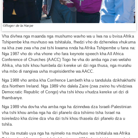
©Roger de la Harpe
Vha divhea nga maanda nga mushumo wavho wa u lwa na u bvisa Afrika
Tshipembe kha muvhuso wa tshitalula, fhedzi vho do dzhenelea vhukuma
na kha zwe zwa vha zwi tshi kwama nnda ha Afrika Tshipembe u fana na:
Nga 1987 vho do vha vhone vho fara keynote speech kha All Africa
Conference of Churches (AACC) Togo he vha do amba nga zwo welaho
Afrika, vha tshi khou humbela dzi kereke uri dzi nga thusa, nga murahu
vha mbo di nangiwa uvha muprisidenthe wa AACC.
Nga 1988 vho amba kha Confrence Lambeth kha u tandulula dzikhakhathi
dza Northern Ireland. Nga 1989 vho dalela Zaire (zwa zwino hu vhidziwa
Democratic Republic of Congo) vha tshi khou vhudza kereke uri dzi di
fhambanye.
Nga 1989 vha dovha vha amba nga ha dzinndwa dza Israeli-Palestinian
vha tshi khou amba nga ha dzi pfanelo dza tshiimo tsha Israel na
tsireledzo kha dzine dza vha dzi tshi khou thasela dzi pfanelo dza u
tshila.
Vha ita mutalo uya nga ha nyimelo na muvhuso wa tshitalula wa Afrika