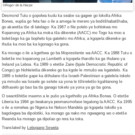
©Roger de la Harpe
Desmond Tutu o gopolwa kudu ka seabe sa gagwe go lokolla Afrika
Borwa, eupša go feta fao o ile a amega le merero ya boditšhabatšhaba,
go akaretša tše di latelago: Ka 1987 o file polelo ye bohlokwa mo
Kopanong ya Afrika ka moka tša dikereke (AACC) mo Togo ka moo a
boletšego ka ga bophelo bja gatelelo mo Afrika, a kgopela dikereke go
thuša ka moo ba ka kgonago ka gona.
Ka morago o ile a kgethwa go ba Mopresitente wa AACC. Ka 1988 Tutu o
boletše mo kopanong ya Lambeth a kgopela tharollo ka ga thulano ya
Ireland ya Leboa. Ka 1989 o etetše Zaire (bjale Democratic Republic of
Congo) go hlohleletša dikereke go ba kgole le mmušo wa kgatelelo. Ka
1989 o boletše gape ka dithulano tša Israeli-Palestinian a gatelela tokelo
ya mmušo wa Israele go selete sa yona le tšhireletšo kgahlanong le
ditlhaselo go bao ba tla ganago tokelo ya yona ya go ba gona.
O swantšhitše maemo a le pušo ya kgethollo ya Afrika Borwa. O etetše
Liberia ka 1994 go beakanya peomarumofase legatong la AACC. Ka 1995
o ile a romelwa go Nigeria ke Nelson Mandela go kgopela tokollo ya
bagolegwa ba dipolotiki, ka morago ga nako mo ngwageng wo o etetše
Rwanda ka morago ga dipolao go rera ka toka.
Translated by
Lebogang Sewela