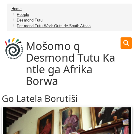
Home
People
Desmond Tutu
Desmond Tutu Work Outside South Africa
Mošomo q
Desmond Tutu Ka
ntle ga Afrika
Borwa
Go Latela Borutiši