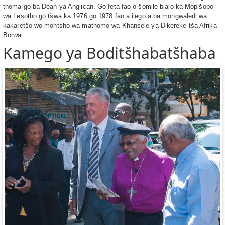
thoma go ba Dean ya Anglican. Go feta fao o šomile bjalo ka Mopišopo
wa Lesotho go tšwa ka 1976 go 1978 fao a ilego a ba mongwaledi wa
kakaretšo wo montsho wa mathomo wa Khansele ya Dikereke tša Afrika
Borwa.
Kamego ya Boditšhabatšhaba