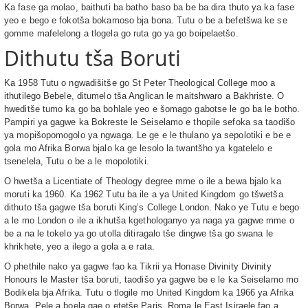
Ka fase ga molao, baithuti ba batho baso ba be ba dira thuto ya ka fase
yeo e bego e fokotša bokamoso bja bona. Tutu o be a befetšwa ke se
gomme mafelelong a tlogela go ruta go ya go boipelaetšo.
Dithutu tša Boruti
Ka 1958 Tutu o ngwadišitše go St Peter Theological College moo a
ithutilego Bebele, ditumelo tša Anglican le maitshwaro a Bakhriste. O
hweditše tumo ka go ba bohlale yeo e šomago gabotse le go ba le botho.
Pampiri ya gagwe ka Bokreste le Seiselamo e thopile sefoka sa taodišo
ya mopišopomogolo ya ngwaga. Le ge e le thulano ya sepolotiki e be e
gola mo Afrika Borwa bjalo ka ge lesolo la twantšho ya kgatelelo e
tsenelela, Tutu o be a le mopolotiki.
O hwetša a Licentiate of Theology degree mme o ile a bewa bjalo ka
moruti ka 1960. Ka 1962 Tutu ba ile a ya United Kingdom go tšwetša
dithuto tša gagwe tša boruti King’s College London. Nako ye Tutu e bego
a le mo London o ile a ikhutša kgethologanyo ya naga ya gagwe mme o
be a na le tokelo ya go utolla ditiragalo tše dingwe tša go swana le
khrikhete, yeo a ilego a gola a e rata.
O phethile nako ya gagwe fao ka Tikrii ya Honase Divinity Divinity
Honours le Master tša boruti, taodišo ya gagwe be e le ka Seiselamo mo
Bodikela bja Afrika. Tutu o tlogile mo United Kingdom ka 1966 ya Afrika
Borwa. Pele a boela gae o etetše Paris, Roma le East Isiraele fao a