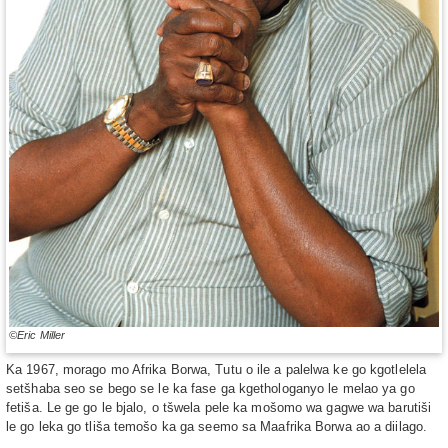
©Eric Miller
Ka 1967, morago mo Afrika Borwa, Tutu o ile a palelwa ke go kgotlelela
setšhaba seo se bego se le ka fase ga kgethologanyo le melao ya go
fetiša. Le ge go le bjalo, o tšwela pele ka mošomo wa gagwe wa barutiši
le go leka go tliša temošo ka ga seemo sa Maafrika Borwa ao a diilago.