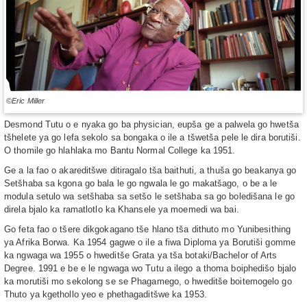
©Eric Miller
Desmond Tutu o e nyaka go ba physician, eupša ge a palwela go hwetša
tšhelete ya go lefa sekolo sa bongaka o ile a tšwetša pele le dira borutiši.
O thomile go hlahlaka mo Bantu Normal College ka 1951.
Ge a la fao o akareditšwe ditiragalo tša baithuti, a thuša go beakanya go
Setšhaba sa kgona go bala le go ngwala le go makatšago, o be a le
modula setulo wa setšhaba sa setšo le setšhaba sa go boledišana le go
direla bjalo ka ramatlotlo ka Khansele ya moemedi wa bai.
Go feta fao o tšere dikgokagano tše hlano tša dithuto mo Yunibesithing
ya Afrika Borwa. Ka 1954 gagwe o ile a fiwa Diploma ya Borutiši gomme
ka ngwaga wa 1955 o hweditše Grata ya tša botaki/Bachelor of Arts
Degree. 1991 e be e le ngwaga wo Tutu a ilego a thoma boiphedišo bjalo
ka morutiši mo sekolong se se Phagamego, o hweditše boitemogelo go
Thuto ya kgethollo yeo e phethagaditšwe ka 1953.