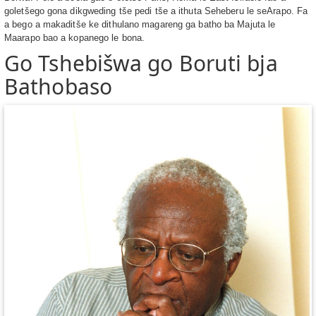
goletšego gona dikgweding tše pedi tše a ithuta Seheberu le seArapo. Fa
a bego a makaditše ke dithulano magareng ga batho ba Majuta le
Maarapo bao a kopanego le bona.
Go Tshebišwa go Boruti bja
Bathobaso