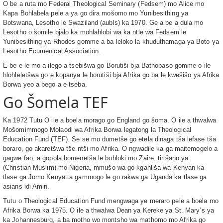
O be a ruta mo Federal Theological Seminary (Fedsem) mo Alice mo
Kapa Bohlabela pele a ya go dira mošomo mo Yunibesithing ya
Botswana, Lesotho le Swaziland (aubls) ka 1970. Ge a be a dula mo
Lesotho o šomile bjalo ka mohlahlobi wa ka ntle wa Fedsem le
Yunibesithing ya Rhodes gomme a ba leloko la khuduthamaga ya Boto ya
Lesotho Ecumenical Association.
E be e le mo a ilego a tsebišwa go Borutiši bja Bathobaso gomme o ile
hlohleletšwa go e kopanya le borutiši bja Afrika go ba le kwešišo ya Afrika
Borwa yeo a bego a e tseba.
Go Šomela TEF
Ka 1972 Tutu O ile a boela morago go England go šoma. O ile a thwalwa
Mošomimmogo Molaodi wa Afrika Borwa legatong la Theological
Education Fund (TEF). Se se mo dumetše go etela dinaga tša lefase tša
boraro, go akaretšwa tše ntši mo Afrika. O ngwadile ka ga maitemogelo a
gagwe fao, a gopola bomenetša le bohloki mo Zaire, tirišano ya
(Christian-Muslim) mo Nigeria, mmušo wa go kgahliša wa Kenyan ka
tlase ga Jomo Kenyatta gammogo le go rakwa ga Uganda ka tlase ga
asians idi Amin.
Tutu o Theological Education Fund mengwaga ye meraro pele a boela mo
Afrika Borwa ka 1975. O ile a thwalwa Dean ya Kereke ya St. Mary’s ya
ka Johannesburg, a ba motho wo montsho wa mathomo mo Afrika go