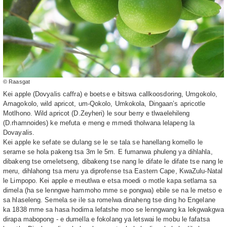
© Raasgat
Kei apple (Dovyalis caffra) e boetse e bitswa callkoosdoring, Umgokolo,
Amagokolo, wild apricot, um-Qokolo, Umkokola, Dingaan’s apricotle
Motlhono. Wild apricot (D.Zeyheri) le sour berry e tlwaelehileng
(D.rhamnoides) ke mefuta e meng e mmedi tholwana lelapeng la
Dovayalis.
Kei apple ke sefate se dulang se le se tala se hanellang komello le
serame se hola pakeng tsa 3m le 5m. E fumanwa phuleng ya dihlahla,
dibakeng tse omeletseng, dibakeng tse nang le difate le difate tse nang le
meru, dihlahong tsa meru ya diprofense tsa Eastern Cape, KwaZulu-Natal
le Limpopo. Kei apple e meutlwa e etsa moedi o motle kapa setlama sa
dimela (ha se lenngwe hammoho mme se pongwa) ebile se na le metso e
sa hlaseleng. Semela se ile sa romelwa dinaheng tse ding ho Engelane
ka 1838 mme sa hasa hodima lefatshe moo se lenngwang ka lekgwakgwa
dirapa mabopong - e dumella e fokolang ya letswai le mobu le fafatsa