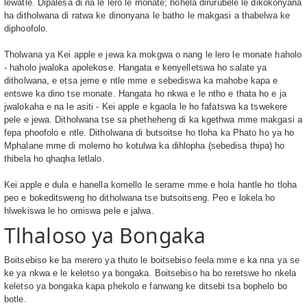
lewatle. Dipalesa di na le lero le monate; hohela dirurubele le dikokonyana
ha ditholwana di ratwa ke dinonyana le batho le makgasi a thabelwa ke
diphoofolo.
Tholwana ya Kei apple e jewa ka mokgwa o nang le lero le monate haholo
- haholo jwaloka apolekose. Hangata e kenyelletswa ho salate ya
ditholwana, e etsa jeme e ntle mme e sebediswa ka mahobe kapa e
entswe ka dino tse monate. Hangata ho nkwa e le ntho e thata ho e ja
jwalokaha e na le asiti - Kei apple e kgaola le ho fafatswa ka tswekere
pele e jewa. Ditholwana tse sa phetheheng di ka kgethwa mme makgasi a
fepa phoofolo e ntle. Ditholwana di butsoitse ho tloha ka Phato ho ya ho
Mphalane mme di molemo ho kotulwa ka dihlopha (sebedisa thipa) ho
thibela ho qhaqha letlalo.
Kei apple e dula e hanella komello le serame mme e hola hantle ho tloha
peo e bokeditsweng ho ditholwana tse butsoitseng. Peo e lokela ho
hlwekiswa le ho omiswa pele e jalwa.
Tlhaloso ya Bongaka
Boitsebiso ke ba merero ya thuto le boitsebiso feela mme e ka nna ya se
ke ya nkwa e le keletso ya bongaka. Boitsebiso ha bo reretswe ho nkela
keletso ya bongaka kapa phekolo e fanwang ke ditsebi tsa bophelo bo
botle.