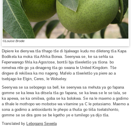
©Louise Brodie
Dipiere ke dienywa tša tlhago tše di bjalwago kudu mo dileteng tša Kapa
Bodikela ka moka tša Afrika Borwa. Seenywa se, ke sa sehla sa
Feperwarego fihla ka Agostose, bontši bja tšweletšo ya tšona bo
romelwa ntle go ya dinageng tša go swana le United Kingdom. Tše
dingwe di rekišwa ka mo nageng. Mafelo a tšweletšo ya piere ao a
tsebjago ke Elgin, Ceres, le Wolseley.
Seenywa se sa sebopego sa bell, ke seenywa sa mehuta ya go fapana
gomme se ka lewa ka ditsela tša go fapana, se ka lewa se le se tala, se
ka apewa, se ka omišwa, goba se ka bolokwa. Se na le maemo a godimo
a tlhale le mothopo wo mobotse wa vitamine ya C le potasiamo. Maemo a
sona a godimo a antioxidants le phepo a thuša go tiiša tselatshonto,
gomme se se dira gore se be kgetho ye e tumilego ya dijo tša.
Translated by
Lebogang Sewela