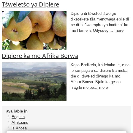
Tšweletšo ya Dipiere
Dipiere di tšweleditšwe go
diketekete tša mengwaga ebile di
be di bitšwa mpho ya badimo” ka
mo Homer’s Odyssey....
more
Dipiere ka mo Afrika Borwa
Kapa Bodikela, ka lebaka le, e na
le seripagare sa dipiere ka moka
tše di tšweleditšwego ka mo
Afrika Borwa. Bjalo ka ge go
hlagile mo pe...
more
available in
English
Afrikaans
isiXhosa