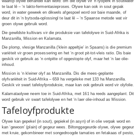
waarop olywe behandel kan word: om die olywe vir ‘n tydperk in soutwater
te laat lê – ‘n lakto-fermentasieproses. Olywe kan ook in sout gepak
word, in water geweek en dikwels afgespoel word oor baie maande, of
deur dit in ‘n bytsoda-oplossingl te laat lê – ‘n Spaanse metode wat vir
groen olywe gebruik word.
Die gewildste kultivars vir die produksie van tafelolywe in Suid-Afrika is
Manzanilla, Mission en Kalamata.
Die plomp, vlesige Manzanilla (‘klein appeltjie’ in Spaans) is die premium
variëteit vir groen prosessering en het ‘n groot pit-tot-vleis ratio. Dis baie
geskik vir gebruik as ‘n ontpitte of opgestopte olyf, maar het ‘n lae olie-
inhoud.
Mission is ‘n kleiner olyf as Manzanilla. Dis die mees-geplante
olyfvariëteit in Suid-Afrika – 659 ha vergeleke met 133 ha Manzanilla.
Geskik vir swart tafeloyfproduksie, maar kan ook gebruik word vir olyfolie.
Kalamataolywe neem toe in Suid-Afrika, met 161 ha reeds aangeplant. Dit
word gebruik vir swart tafelolywe en het ‘n laer olie-inhoud as Mission.
Tafeloyfprodukte
Olywe kan gepekel (in sout), gepiekel (in asyn) of in olie verpak word en
kan ‘gewoon’ (plain) of gegeur wees. Biltonggegeurde olywe, olywe gegeur
met kruie, gekombineer met songedroogde tamaties en fetakaas of pesto,