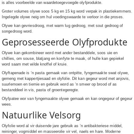
is alles voorbeelde van waardetoegevoegde olyfprodukte.
Groter volumes olywe soos 5 kg en 15 kg word verpak in plastiekemmers.
Ingelegde olywe neig om hul voedingswaarde te verloor in die proses.
Olywe kan gevriesdroog, met warm lug gedroog, met sout gedroog of
songedroog word.
Geprosesseerde Olyfprodukte
Olywe kan gekombineer word met ander bestanddele, soos uie en
chillies, om souse, blatjang en konfyte te maak, of hulle kan gepiekel
word saam met wilde knoffel of kruie.
Olyftapenade is ‘n pasta gemaak van ontpitte, fyngemaakte swat olywe,
gemeng met kappertjiesaad en olyfolie. Dit kan gegeur word met anjovis,
suurlemoen en tiemie en gebruik word as ‘n smeer op brood of as
bestanddeel in vis, pasta of groentegeregte.
Olyfpatee wor van fyngemaakte olywe gemaak en kan ongegeur of gegeur
wees.
Natuurlike Velsorg
Olyfolie word al vir duisende jare gebruik as ‘n antibakteriese middel,
reininger, vogmiddel en masseerolie vir vel, naels en hare. Moderne