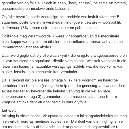
gebruike van olyfolie sluit ook in seep, “body scrubs”, balsems en botters,
babaprodukte en insekwerende balsems.
Olyfolie bevat ‘n horde voordelige bestanddele wat insluit vitamiene E,
squalene, polifenole en ‘n verskeidenheid ‘goeie’ vetsure – hoofsaaklik
oleïensuur 75% - maar ook linoleensuur en palmitiensuur.
Polifenole mag verantwoordelik wees vir sommige van die medisinale
eienskappe van olyfolie en dit sluit in anti-inflammatoriese, antivirale en
immunomodulatoriese aksies.
Daar word geglo dat olyfolie waarskynlik die enigste plantgebaseerde bron
is van squalene en squalane. Hierdie verbindings, wat ook voorkom in die
lewer van haaie, is natuurlike versagtingsmiddels wat die voorkoms van
plooie, letsels en pigmentasie kan verminder.
Dit is bekend dat oleïensure (omega 9) skilfers voorkom en haargroei
stimuleer. Linoleensure (omega 6) help met die genesing van wonde, laat
aknee bedaar en bevorder die behoud van vog in die vel en hare.
Linoleensuur (omega 3) (verminder inflammasie en vitamiene E is ‘n
kragtige antioksidant en oorvloedig in vars olyfolie.
Let wel:
Inligting is slegs bedoel vir opvoedkundige en inligtingsdoeleindes en mag
nie vertolk word as mediese advies nie. Die doel van die inligting is nie
om mediese advies of behandeling deur gesondheidsorgspesialiste te