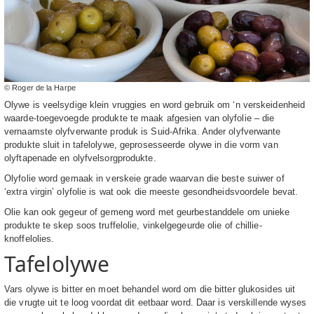
© Roger de la Harpe
Olywe is veelsydige klein vruggies en word gebruik om ‘n verskeidenheid
waarde-toegevoegde produkte te maak afgesien van olyfolie – die
vernaamste olyfverwante produk is Suid-Afrika. Ander olyfverwante
produkte sluit in tafelolywe, geprosesseerde olywe in die vorm van
olyftapenade en olyfvelsorgprodukte.
Olyfolie word gemaak in verskeie grade waarvan die beste suiwer of
‘extra virgin’ olyfolie is wat ook die meeste gesondheidsvoordele bevat.
Olie kan ook gegeur of gemeng word met geurbestanddele om unieke
produkte te skep soos truffelolie, vinkelgegeurde olie of chillie-
knoffelolies.
Tafelolywe
Vars olywe is bitter en moet behandel word om die bitter glukosides uit
die vrugte uit te loog voordat dit eetbaar word. Daar is verskillende wyses