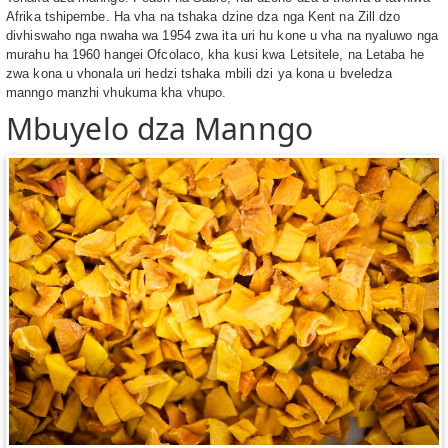
Afrika tshipembe. Ha vha na tshaka dzine dza nga Kent na Zill dzo
divhiswaho nga nwaha wa 1954 zwa ita uri hu kone u vha na nyaluwo nga
murahu ha 1960 hangei Ofcolaco, kha kusi kwa Letsitele, na Letaba he
zwa kona u vhonala uri hedzi tshaka mbili dzi ya kona u bveledza
manngo manzhi vhukuma kha vhupo.
Mbuyelo dza Manngo