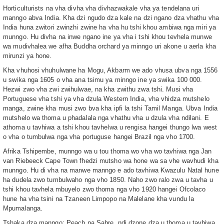
Horticulturists na vha divha vha divhazwakale vha ya tendelana uri
manngo abva India. Kha dzi ngudo dza kale na dzi ngano dza vhathu vha
India huna zwitori zwinzhi zwine ha vha hu tshi khou ambiwa nga miri ya
munngo. Hu divha na inwe ngano ine ya vha i tshi khou tevhela munwe
wa mudivhalea we afha Buddha orchard ya minngo uri akone u aerla kha
mirunzi ya hone.
Kha vhuhosi vhuhulwane ha Mogu, Akbarm we ado vhusa ubva nga 1556
u swika nga 1605 o vha ana tsimu ya minngo ine ya swika 100 000.
Hezwi zwo vha zwi zwihulwae, na kha zwithu zwa tshi. Musi vha
Portuguese vha tshi ya vha dzula Western India, vha vhidza mutshelo
manga, zwine kha musi zwo bva kha ipfi la tshi Tamil Manga. Ubva India
mutshelo wa thoma u phadalala nga vhathu vha u dzula vha ndilani. E
athoma u tavhiwa a tshi khou tavhelwa u rengisa hangei thungo lwa west
o vha o tumbulwa nga vha portuguse hangei Brazil nga vho 1700.
Afrika Tshipembe, munngo wa u tou thoma wo vha wo tavhiwa nga Jan
van Riebeeck Cape Town fhedzi mutsho wa hone wa sa vhe wavhudi kha
munngo. Hu di vha na manwe manngo e ado tavhiwa Kwazulu Natal hune
ha dudela zwo tumbulwaho nga vho 1850. Naho zwo ralo zwa u tavha u
tshi khou tavhela mbuyelo zwo thoma nga vho 1920 hangei Ofcolaco
hune ha vha tsini na Tzaneen Limpopo na Malelane kha vundu la
Mpumalanga.
Tshaka dza manngo: Peach na Sabre, ndi dzone dza u thoma u tavhiwa