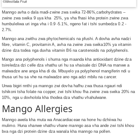
©Westfalia Fruit
Manngo avha o dala madi-zwine zwa swika 72-86%,carbohydrates –
zwine zwa swika 9 uya kha 25%, ya vha fhasi kha protein zwine zwa
humbuleliwa uri inga vha i 0.9 -5.1%, ngeno fat i tshi sumbedza 0.2 -
2.7%.
Manngo ana zwithu zwa phytochemicals na pfushi. A dovha avha nadzi
fibre, vitamin C, provitamin A, avha na zwine zwa swika10% ya vitamin
dzine dza todea nga duvha vitamin B6 na carotenoids na polyphenols.
Mango ana polyphenols i shuma nga maanda kha antioxidant dzine dza
tsireledza dzi celle dza vhathu uri hu sa vhaisale dzi DNA na manwe a
malwadze ane anga kha di da. Mbuyelo ya polyphenol mangiferin ndi u
thusa uri hu sa vhe na malwadze ano nga adzi mbilu na cancer.
Unwa bigiri nnthi ya manngo zwi dovha hafhu zwa thusa ngauri ndi
tshikoni tsha folate na copper, zwi tshi khou fha zwine zwa swika 20% na
10%, nga u dovholola kha thodea dza vhathu vhahulwane.
Mango Allergies
Manngo awela kha muta wa Anacardiaceae na hone hu dzhiiwa hu
mulimo. Huna vhanwe vhathu vhane manngo asa vha ande zwi tshi khou
bva nga dzi protein dzine dza wanala kha manngo na pollen.