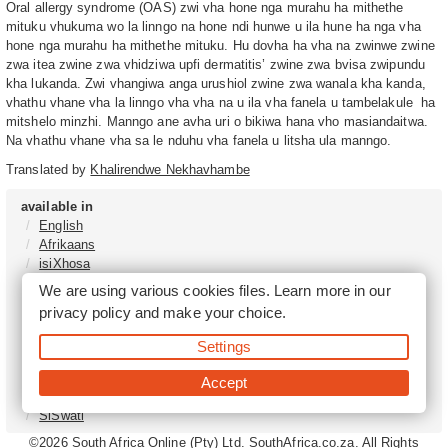
Oral allergy syndrome (OAS) zwi vha hone nga murahu ha mithethe
mituku vhukuma wo la linngo na hone ndi hunwe u ila hune ha nga vha
hone nga murahu ha mithethe mituku. Hu dovha ha vha na zwinwe zwine
zwa itea zwine zwa vhidziwa upfi dermatitis’ zwine zwa bvisa zwipundu
kha lukanda. Zwi vhangiwa anga urushiol zwine zwa wanala kha kanda,
vhathu vhane vha la linngo vha vha na u ila vha fanela u tambelakule ha
mitshelo minzhi. Manngo ane avha uri o bikiwa hana vho masiandaitwa.
Na vhathu vhane vha sa le nduhu vha fanela u litsha ula manngo.
Translated by
Khalirendwe Nekhavhambe
available in
English
Afrikaans
isiXhosa
isiZulu
We are using various cookies files. Learn more in our
Sesotho
privacy policy
and make your choice.
Tshivenḓa
Sepedi
Settings
isiNdebele
Xitsonga
Accept
Setswana
SiSwati
©2026
South Africa Online (Pty) Ltd. SouthAfrica.co.za. All Rights