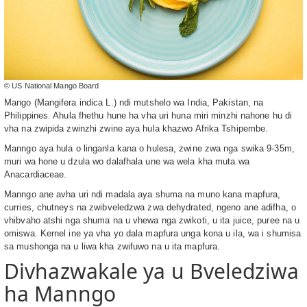
© US National Mango Board
Mango (Mangifera indica L.) ndi mutshelo wa India, Pakistan, na
Philippines. Ahula fhethu hune ha vha uri huna miri minzhi nahone hu di
vha na zwipida zwinzhi zwine aya hula khazwo Afrika Tshipembe.
Manngo aya hula o linganla kana o hulesa, zwine zwa nga swika 9-35m,
muri wa hone u dzula wo dalafhala une wa wela kha muta wa
Anacardiaceae.
Manngo ane avha uri ndi madala aya shuma na muno kana mapfura,
curries, chutneys na zwibveledzwa zwa dehydrated, ngeno ane adifha, o
vhibvaho atshi nga shuma na u vhewa nga zwikoti, u ita juice, puree na u
omiswa. Kernel ine ya vha yo dala mapfura unga kona u ila, wa i shumisa
sa mushonga na u liwa kha zwifuwo na u ita mapfura.
Divhazwakale ya u Bveledziwa
ha Manngo