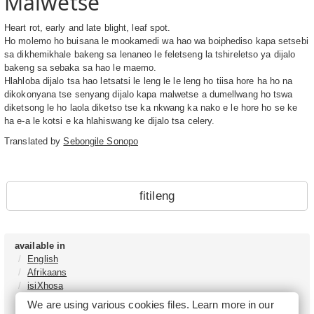
Malwetse
Heart rot, early and late blight, leaf spot.
Ho molemo ho buisana le mookamedi wa hao wa boiphediso kapa setsebi
sa dikhemikhale bakeng sa lenaneo le feletseng la tshireletso ya dijalo
bakeng sa sebaka sa hao le maemo.
Hlahloba dijalo tsa hao letsatsi le leng le le leng ho tiisa hore ha ho na
dikokonyana tse senyang dijalo kapa malwetse a dumellwang ho tswa
diketsong le ho laola diketso tse ka nkwang ka nako e le hore ho se ke
ha e-a le kotsi e ka hlahiswang ke dijalo tsa celery.
Translated by
Sebongile Sonopo
fitileng
available in
English
Afrikaans
isiXhosa
isiZulu
We are using various cookies files. Learn more in our
Sesotho