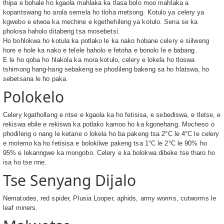
thipa e bohale ho kgaola mahlaka ka tlasa bolo moo mahlaka a
kopantswang ho arola semela ho tloha metsong. Kotulo ya celery ya
kgwebo e etwoa ka mechine e kgethehileng ya kotulo. Sena se ka
pholosa haholo ditabeng tsa mosebetsi.
Ho bohlokwa ho kotula ka potlako le ka nako hobane celery e siilweng
hore e hole ka nako e telele haholo e fetoha e bonolo le e babang.
E le ho qoba ho hlakola ka mora kotulo, celery e lokela ho tloswa
tshimong hang-hang sebakeng se phodileng bakeng sa ho hlatswa, ​​ho
sebetsana le ho paka.
Polokelo
Celery kgathollang e ntse e kgaola ka ho fetisisa, e sebediswa, e tletse, e
rekiswa ebile e rekiswa ka potlako kamoo ho ka kgonehang. Mocheso o
phodileng o nang le ketane o lokela ho ba pakeng tsa 2°C le 4°C le celery
e molemo ka ho fetisisa e bolokilwe pakeng tsa 1°C le 2°C le 90% ho
95% e lekanngwe ka mongobo. Celery e ka bolokwa dibeke tse tharo ho
isa ho tse nne.
Tse Senyang Dijalo
Nematodes, red spider, Plusia Looper, aphids, army worms, cutworms le
leaf miners.