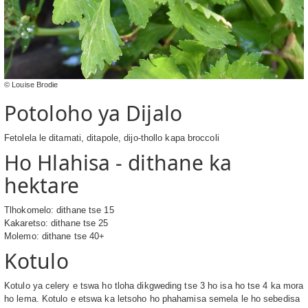
© Louise Brodie
Potoloho ya Dijalo
Fetolela le ditamati, ditapole, dijo-thollo kapa broccoli
Ho Hlahisa - dithane ka
hektare
Tlhokomelo: dithane tse 15
Kakaretso: dithane tse 25
Molemo: dithane tse 40+
Kotulo
Kotulo ya celery e tswa ho tloha dikgweding tse 3 ho isa ho tse 4 ka mora
ho lema. Kotulo e etswa ka letsoho ho phahamisa semela le ho sebedisa