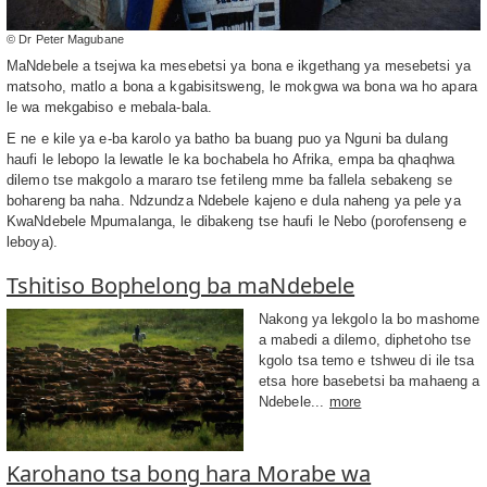
© Dr Peter Magubane
MaNdebele a tsejwa ka mesebetsi ya bona e ikgethang ya mesebetsi ya
matsoho, matlo a bona a kgabisitsweng, le mokgwa wa bona wa ho apara
le wa mekgabiso e mebala-bala.
E ne e kile ya e-ba karolo ya batho ba buang puo ya Nguni ba dulang
haufi le lebopo la lewatle le ka bochabela ho Afrika, empa ba qhaqhwa
dilemo tse makgolo a mararo tse fetileng mme ba fallela sebakeng se
bohareng ba naha. Ndzundza Ndebele kajeno e dula naheng ya pele ya
KwaNdebele Mpumalanga, le dibakeng tse haufi le Nebo (porofenseng e
leboya).
Tshitiso Bophelong ba maNdebele
Nakong ya lekgolo la bo mashome
a mabedi a dilemo, diphetoho tse
kgolo tsa temo e tshweu di ile tsa
etsa hore basebetsi ba mahaeng a
Ndebele...
more
Karohano tsa bong hara Morabe wa