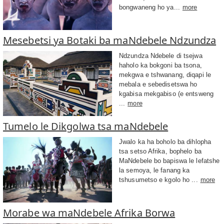
bongwaneng ho ya...
more
Mesebetsi ya Botaki ba maNdebele Ndzundza
Ndzundza Ndebele di tsejwa
haholo ka bokgoni ba tsona,
mekgwa e tshwanang, diqapi le
mebala e sebedisetswa ho
kgabisa mekgabiso (e entsweng
...
more
Tumelo le Dikgolwa tsa maNdebele
Jwalo ka ha boholo ba dihlopha
tsa setso Afrika, bophelo ba
MaNdebele bo bapiswa le lefatshe
la semoya, le fanang ka
tshusumetso e kgolo ho ...
more
Morabe wa maNdebele Afrika Borwa