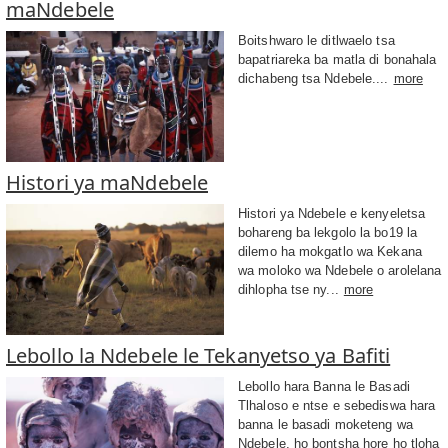
maNdebele
Boitshwaro le ditlwaelo tsa
bapatriareka ba matla di bonahala
dichabeng tsa Ndebele....
more
Histori ya maNdebele
Histori ya Ndebele e kenyeletsa
bohareng ba lekgolo la bo19 la
dilemo ha mokgatlo wa Kekana
wa moloko wa Ndebele o arolelana
dihlopha tse ny...
more
Lebollo la Ndebele le Tekanyetso ya Bafiti
Lebollo hara Banna le Basadi
Tlhaloso e ntse e sebediswa hara
banna le basadi moketeng wa
Ndebele, ho bontsha hore ho tloha