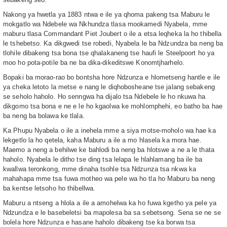
Nakong ya hwetla ya 1883 ntwa e ile ya qhoma pakeng tsa Maburu le
mokgatlo wa Ndebele wa Nkhundza tlasa mookamedi Nyabela, mme
maburu tlasa Commandant Piet Joubert o ile a etsa leqheka la ho thibella
le tshebetso. Ka dikgwedi tse robedi, Nyabela le ba Ndzundza ba neng ba
tlohile dibakeng tsa bona tse qhalakaneng tse haufi le Steelpoort ho ya
moo ho pota-potile ba ne ba dika-dikeditswe Konomtjharhelo.
Bopaki ba morao-rao bo bontsha hore Ndzunza e hlometseng hantle e ile
ya cheka letoto la metse e nang le diqhobosheane tse jalang sebakeng
se seholo haholo. Ho senngwa ha dijalo tsa Ndebele le ho nkuwa ha
dikgomo tsa bona e ne e le ho kgaolwa ke mohlomphehi, eo batho ba hae
ba neng ba bolawa ke tlala.
Ka Phupu Nyabela o ile a inehela mme a siya motse-moholo wa hae ka
lekgetlo la ho qetela, kaha Maburu a ile a mo hlasela ka mora hae.
Maemo a neng a behilwe ke bahlodi ba neng ba hlotswe a ne a le thata
haholo. Nyabela le ditho tse ding tsa lelapa le hlahlamang ba ile ba
kwallwa teronkong, mme dinaha tsohle tsa Ndzunza tsa nkwa ka
mahahapa mme tsa fuwa motheo wa pele wa ho tla ho Maburu ba neng
ba kentse letsoho ho thibellwa.
Maburu a ntseng a hlola a ile a amohelwa ka ho fuwa kgetho ya pele ya
Ndzundza e le basebeletsi ba mapolesa ba sa sebetseng. Sena se ne se
bolela hore Ndzunza e hasane haholo dibakeng tse ka borwa tsa