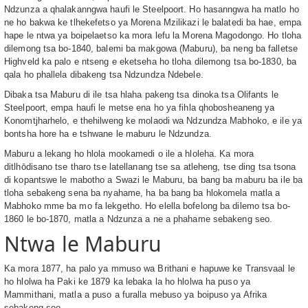
Ndzunza a qhalakanngwa haufi le Steelpoort. Ho hasanngwa ha matlo ho
ne ho bakwa ke tlhekefetso ya Morena Mzilikazi le balatedi ba hae, empa
hape le ntwa ya boipelaetso ka mora lefu la Morena Magodongo. Ho tloha
dilemong tsa bo-1840, balemi ba makgowa (Maburu), ba neng ba falletse
Highveld ka palo e ntseng e eketseha ho tloha dilemong tsa bo-1830, ba
qala ho phallela dibakeng tsa Ndzundza Ndebele.
Dibaka tsa Maburu di ile tsa hlaha pakeng tsa dinoka tsa Olifants le
Steelpoort, empa haufi le metse ena ho ya fihla qhobosheaneng ya
Konomtjharhelo, e thehilweng ke molaodi wa Ndzundza Mabhoko, e ile ya
bontsha hore ha e tshwane le maburu le Ndzundza.
Maburu a lekang ho hlola mookamedi o ile a hloleha. Ka mora
ditlhōdisano tse tharo tse latellanang tse sa atleheng, tse ding tsa tsona
di kopantswe le mabotho a Swazi le Maburu, ba bang ba maburu ba ile ba
tloha sebakeng sena ba nyahame, ha ba bang ba hlokomela matla a
Mabhoko mme ba mo fa lekgetho. Ho elella bofelong ba dilemo tsa bo-
1860 le bo-1870, matla a Ndzunza a ne a phahame sebakeng seo.
Ntwa le Maburu
Ka mora 1877, ha palo ya mmuso wa Brithani e hapuwe ke Transvaal le
ho hlolwa ha Paki ke 1879 ka lebaka la ho hlolwa ha puso ya
Mammithani, matla a puso a furalla mebuso ya boipuso ya Afrika
sebakeng seo.