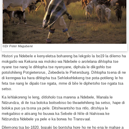
©Dr Peter Magubane
Histori ya Ndebele e kenyeletsa bohareng ba lekgolo la bo19 la dilemo ha
mokgatlo wa Kekana wa moloko wa Ndebele o arolelana dihlopha tse
nyane tse nang le dihlopha tse nyenyane, diphula le dikgohlo tse
potolohileng Potgietersrus, Zebediela le Pietersburg. Dihlopha tsena di ne
di kenngwa ka hara dihlopha tsa Sehlekehlekeng tse pota-potileng le ho
feta tse nang le dipalo tse ngata, mme di bile le diphetoho tse ngata tsa
setso.
Ka lehlakoreng le leng, ditloholo tsa marena a Ndebele, Manala le
Ndzundza, di ile tsa boloka boitsebiso bo tlwaelehileng ba setso, hape di
boloka puo ya tsona ya pele. Ditshwantsho tsa ntlo, ditshiya le
mekgabiso e atisang ho buuwa ka Sebele di hlile di hlahiswa ke
Ndzundza Ndebele ya pele e ka borwa ho Transvaal.
Dilemong tsa bo-1820, bopaki bo bontsha hore ho ne ho ena le mahae a