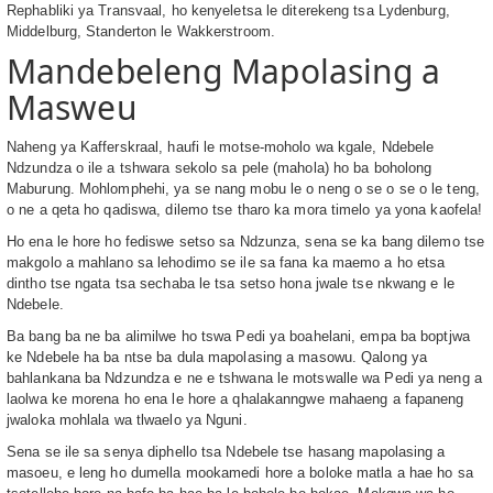
Rephabliki ya Transvaal, ho kenyeletsa le diterekeng tsa Lydenburg,
Middelburg, Standerton le Wakkerstroom.
Mandebeleng Mapolasing a
Masweu
Naheng ya Kafferskraal, haufi le motse-moholo wa kgale, Ndebele
Ndzundza o ile a tshwara sekolo sa pele (mahola) ho ba boholong
Maburung. Mohlomphehi, ya se nang mobu le o neng o se o se o le teng,
o ne a qeta ho qadiswa, dilemo tse tharo ka mora timelo ya yona kaofela!
Ho ena le hore ho fediswe setso sa Ndzunza, sena se ka bang dilemo tse
makgolo a mahlano sa lehodimo se ile sa fana ka maemo a ho etsa
dintho tse ngata tsa sechaba le tsa setso hona jwale tse nkwang e le
Ndebele.
Ba bang ba ne ba alimilwe ho tswa Pedi ya boahelani, empa ba boptjwa
ke Ndebele ha ba ntse ba dula mapolasing a masowu. Qalong ya
bahlankana ba Ndzundza e ne e tshwana le motswalle wa Pedi ya neng a
laolwa ke morena ho ena le hore a qhalakanngwe mahaeng a fapaneng
jwaloka mohlala wa tlwaelo ya Nguni.
Sena se ile sa senya diphello tsa Ndebele tse hasang mapolasing a
masoeu, e leng ho dumella mookamedi hore a boloke matla a hae ho sa