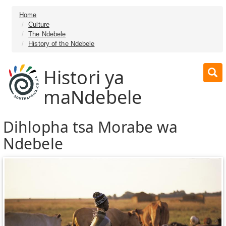
Home
Culture
The Ndebele
History of the Ndebele
Histori ya
maNdebele
Dihlopha tsa Morabe wa
Ndebele