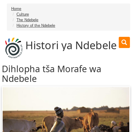
Home
Culture
The Ndebele
History of the Ndebele
Histori ya Ndebele
Dihlopha tša Morafe wa
Ndebele