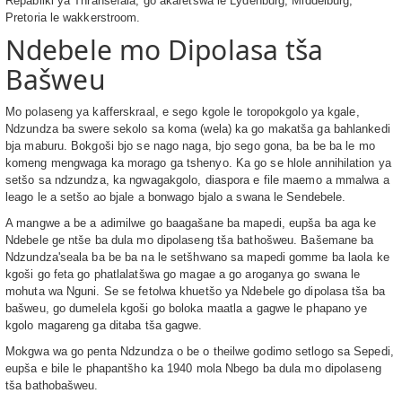
Repabliki ya Thransefala, go akaretšwa le Lydenburg, Middelburg,
Pretoria le wakkerstroom.
Ndebele mo Dipolasa tša
Bašweu
Mo polaseng ya kafferskraal, e sego kgole le toropokgolo ya kgale,
Ndzundza ba swere sekolo sa koma (wela) ka go makatša ga bahlankedi
bja maburu. Bokgoši bjo se nago naga, bjo sego gona, ba be ba le mo
komeng mengwaga ka morago ga tshenyo. Ka go se hlole annihilation ya
setšo sa ndzundza, ka ngwagakgolo, diaspora e file maemo a mmalwa a
leago le a setšo ao bjale a bonwago bjalo a swana le Sendebele.
A mangwe a be a adimilwe go baagašane ba mapedi, eupša ba aga ke
Ndebele ge ntše ba dula mo dipolaseng tša bathošweu. Bašemane ba
Ndzundza'seala ba be ba na le setšhwano sa mapedi gomme ba laola ke
kgoši go feta go phatlalatšwa go magae a go aroganya go swana le
mohuta wa Nguni. Se se fetolwa khuetšo ya Ndebele go dipolasa tša ba
bašweu, go dumelela kgoši go boloka maatla a gagwe le phapano ye
kgolo magareng ga ditaba tša gagwe.
Mokgwa wa go penta Ndzundza o be o theilwe godimo setlogo sa Sepedi,
eupša e bile le phapantšho ka 1940 mola Nbego ba dula mo dipolaseng
tša bathobašweu.