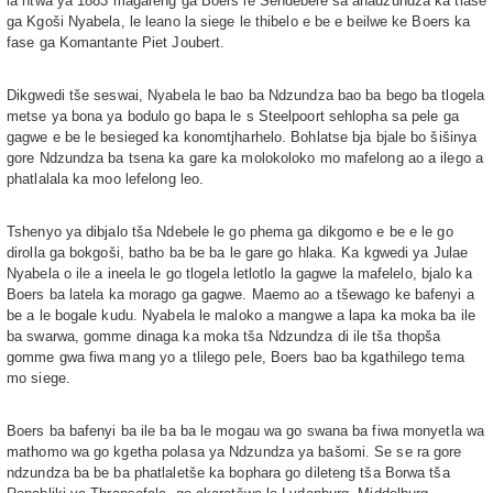
la ntwa ya 1883 magareng ga Boers le Sendebele sa anadzundza ka tlase
ga Kgoši Nyabela, le leano la siege le thibelo e be e beilwe ke Boers ka
fase ga Komantante Piet Joubert.
Dikgwedi tše seswai, Nyabela le bao ba Ndzundza bao ba bego ba tlogela
metse ya bona ya bodulo go bapa le s Steelpoort sehlopha sa pele ga
gagwe e be le besieged ka konomtjharhelo. Bohlatse bja bjale bo šišinya
gore Ndzundza ba tsena ka gare ka molokoloko mo mafelong ao a ilego a
phatlalala ka moo lefelong leo.
Tshenyo ya dibjalo tša Ndebele le go phema ga dikgomo e be e le go
dirolla ga bokgoši, batho ba be ba le gare go hlaka. Ka kgwedi ya Julae
Nyabela o ile a ineela le go tlogela letlotlo la gagwe la mafelelo, bjalo ka
Boers ba latela ka morago ga gagwe. Maemo ao a tšewago ke bafenyi a
be a le bogale kudu. Nyabela le maloko a mangwe a lapa ka moka ba ile
ba swarwa, gomme dinaga ka moka tša Ndzundza di ile tša thopša
gomme gwa fiwa mang yo a tlilego pele, Boers bao ba kgathilego tema
mo siege.
Boers ba bafenyi ba ile ba ba le mogau wa go swana ba fiwa monyetla wa
mathomo wa go kgetha polasa ya Ndzundza ya bašomi. Se se ra gore
ndzundza ba be ba phatlaletše ka bophara go dileteng tša Borwa tša