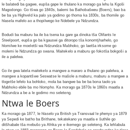
le balatedi ba gagwe, eupša gape le thulano ka morago ga lehu la Kgoši
Magodongo. Go tšwa go 1840s, balemi ba Bathobašweu (Boers), bao ba
be ba ya Highveld ka palo ya godimo go thoma ka 1830s, ba thomile go
hlasela mafelo ao a thopilwego ke Ndebele ya Ndzundza.
Bodudi ba maburu ba ile ba tsena ka gare ga dinoka tša Olifants le
Steelpoort, eupša go ba kgauswi ga ditoropo tša konomtjharhelo, go
hlomilwe ke moeletši wa Ndzundza Mabhoko, go laetša irksome go
molemi le Ndzundza go swana. Maitekelo a maburu go fokotša bokgoši a
ile a palelwa.
Go ile gwa latela maitekelo a mangwe a mararo a thulano go palelwa, a
mangwe a kopantšwe Seswatse le mašole a maburu, maburu a mangwe a
tlogetše lefelo ka bohloko, mola ba bangwe ba be ba bona taolo ya
Mabhoko ebile ba mo hlompho. Ka morago ga 1870s le 1860s maatla a
Ndzundza a be a le godimo mo seleteng.
Ntwa le Boers
Ka morago ga 1877, le hlaselo ya British ya Transvaal le phenyo ya 1879
ya Sepedi ke batho ba Brithane, tekatekano ya maatla e šuthile go
ditšhabale tša mebušo ya Afrika ye e ikemego go seleteng. Ka lehlabula