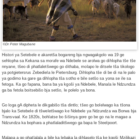
©Dr Peter Magubane
Histori ya Setebele e akaretša bogareng bja ngwagakgolo wa 19 ge
sehlopha sa Kekana sa morafe wa Ndebele se arolwa go dihlopha tše tše
nnyane, tšeo di phatlaletšwego go dithaba, molapo le ditsele tša tikologo
ya potgietersrus Zebediela le Pietersburg. Dihlopha tše di be di na le palo
ya godimo ka gare ga dihlopha tša sotho e bile setšo sa yona se ile sa
fetoga. Ka go fapana, bana ba ya kgoši ya Ndebele, Manala le Ndzundza
ga ba fetola boitsebišo bja setšo, le polelo ya bona.
Go loga gA dipheta le dikgabišo tša dintlo; tšeo go bolelwago ka tšona
bjalo ka Setebele di tšweletšwago ke Ndebele ya Ndzundza wa Borwa bja
Transvaal. Ke 1820s, bohlatse bo šišinya gore go be go na le magae a
Ndzundza ka bophara a phatlaladitšwego ga bapa le Steelpoort.
Malapa a go phatlalala a bile ka lebaka la dihlaselo tša ke kgoši Mzilikazi