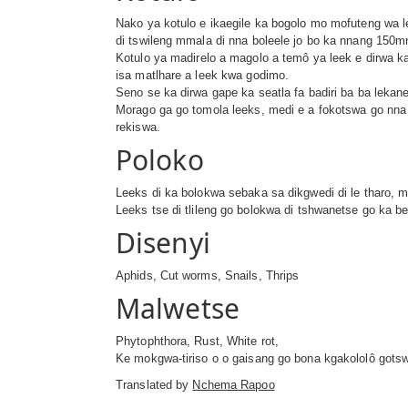
Nako ya kotulo e ikaegile ka bogolo mo mofuteng wa le
di tswileng mmala di nna boleele jo bo ka nnang 15
Kotulo ya madirelo a magolo a temô ya leek e dirwa 
isa matlhare a leek kwa godimo.
Seno se ka dirwa gape ka seatla fa badiri ba ba lekan
Morago ga go tomola leeks, medi e a fokotswa go nna 1
rekiswa.
Poloko
Leeks di ka bolokwa sebaka sa dikgwedi di le tharo, 
Leeks tse di tlileng go bolokwa di tshwanetse go ka 
Disenyi
Aphids, Cut worms, Snails, Thrips
Malwetse
Phytophthora, Rust, White rot,
Ke mokgwa-tiriso o o gaisang go bona kgakololô gotswa
Translated by
Nchema Rapoo