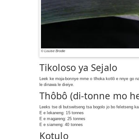
© Louise Brodie
Tikoloso ya Sejalo
Leek ke moja-bonnye mme o tlhoka kotlô e nnye go na l
le dinawa le dieiye.
Thôbô (di-tonne mo h
Leeks tse di butswitseng tsa bogolo jo bo feletseng 
E e lekaneng: 15 tonnes
E e magareng: 25 tonnes
E e siameng: 40 tonnes
Kotulo