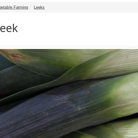
getable Farming
Leeks
Leek