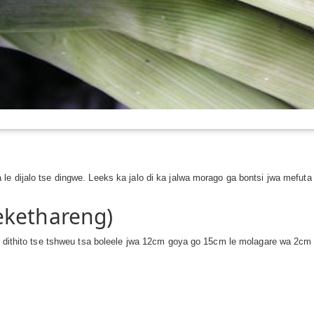
e dijalo tse dingwe. Leeks ka jalo di ka jalwa morago ga bontsi jwa mefuta
ekethareng)
ka dithito tse tshweu tsa boleele jwa 12cm goya go 15cm le molagare wa 2c