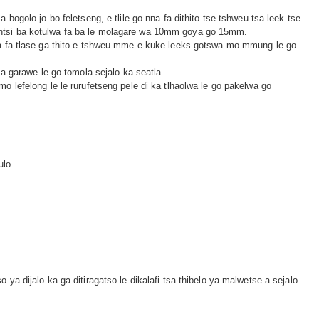
golo jo bo feletseng, e tlile go nna fa dithito tse tshweu tsa leek tse
ntsi ba kotulwa fa ba le molagare wa 10mm goya go 15mm.
la fa tlase ga thito e tshweu mme e kuke leeks gotswa mo mmung le go
a garawe le go tomola sejalo ka seatla.
lefelong le le rurufetseng pele di ka tlhaolwa le go pakelwa go
ulo.
 dijalo ka ga ditiragatso le dikalafi tsa thibelo ya malwetse a sejalo.