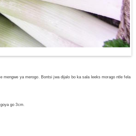
 e mengwe ya merogo. Bontsi jwa dijalo bo ka sala leeks morago ntle fela
m goya go 3cm.