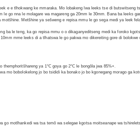
ek e e tlhokwang ke mmaraka. Mo lobakeng lwa leeks tse di butswitseng tsa bo
0mm le go nna le molagare wa magareng ga 20mm le 30mm. Bana ba leeks ga
ka motšhine. Metšhine ya sešweng e repisa mmu le go sega medi ya leek fe
eng ba le teng, ka go repisa mmu o o dikaganyeditseng medi ka foroko kgots
0mm mme leeks di a tlhatswa le go pakwa mo dikereiting gore di bolokwe mo 
mo themphoritšhareng ya 1°C goya go 2°C le bongôla jwa 85%+.
bewa mo bobolokelong jo bo tsididi ka bonako jo bo kgonegang morago ga kot
 go motlhankedi wa tsa temô wa selegae kgotsa moitseanape wa tshireletso ya