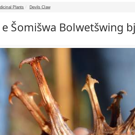
dicinal Plants
Devils Claw
e Šomišwa Bolwetšwing b