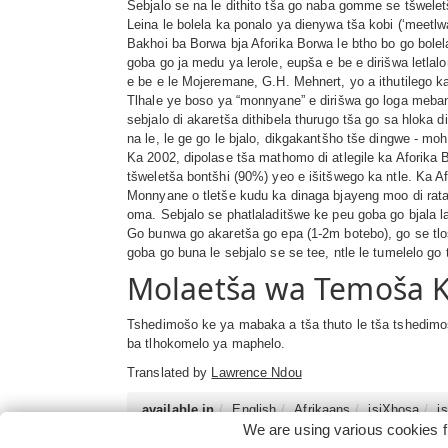
Sebjalo se na le dithito tša go naba gomme se tšwele
Leina le bolela ka ponalo ya dienywa tša kobi (‘meetlwa
Bakhoi ba Borwa bja Aforika Borwa le btho bo go bolel
goba go ja medu ya lerole, eupša e be e dirišwa letla
e be e le Mojeremane, G.H. Mehnert, yo a ithutilego
Tlhale ye boso ya “monnyane” e dirišwa go loga meba
sebjalo di akaretša dithibela thurugo tša go sa hloka 
na le, le ge go le bjalo, dikgakantšho tše dingwe - mo
Ka 2002, dipolase tša mathomo di atlegile ka Aforika
tšweletša bontšhi (90%) yeo e išitšwego ka ntle. Ka
Monnyane o tletše kudu ka dinaga bjayeng moo di rat
oma. Sebjalo se phatlaladitšwe ke peu goba go bjala
Go bunwa go akaretša go epa (1-2m botebo), go se tlo
goba go buna le sebjalo se se tee, ntle le tumelelo go
Molaetša wa Temoša K
Tshedimošo ke ya mabaka a tša thuto le tša tshedimoš
ba tlhokomelo ya maphelo.
Translated by
Lawrence Ndou
available in
English
Afrikaans
isiXhosa
i
We are using various cookies f