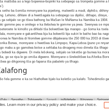
tša matšoba ao a lego boperese-bopinki ka sebopego sa trompeta gomme a thu
’).
a setho ba šomiša mmonyane ka pipelong, malwetši a madi, diphišo, dithinyeg
long. Lehono, dihlare di a hwetšagala ka sebopego sa dipilisi, dithapo, dit
 ka ga sebjalo se go tšwa bathong ba MaSan le MaNama ka Namibia ka 1904.
nki gomme peu e omilego e ka tlebolwa le gomme ya jewa. Seenywa se mpsha
diseteroete le kimollo ya dihlabi tša bolwetšwe bja marapo - go šoma ka tsel
hlala, monnyane e gakantšhwa bja ka bolwetši bja sukiri le batho bao ba nago
 Borwa le Namibia di hlomilwe gomme dibjalwana tše 250 000 ka 2003 di tšw
 Aforika Borwa, monnyane o hwetšwa ka Limpopo, Kapa-Leboa (puno ye nnyane
ago mabu a go gamolwa botse a sehlaba ka dinageng moo dimela tša tlhago d
 la bobedi ka digwere. Di mela lešokeng, sebjalo se loketše go bunwa ka m
ša, go se ripa le go omiša digwere. Monnyane o šireleditšwe ka Aforika Bor
 tšwa go dikgorong tša go fapana tša pabalelo ya tlhago.
alafong
o fela gomme e ka se hlathollwe bjalo ka keletšo ya kalafo. Tshedimošo ga
siZulu
Sesotho
Tshivenḓa
Sepedi
isiNdebele
Xitsonga
Setswa
iles. Learn more in our
privacy policy
and make your choice.
©2026
South Africa Online (Pty) Ltd. SouthAfrica.co.za. All Right