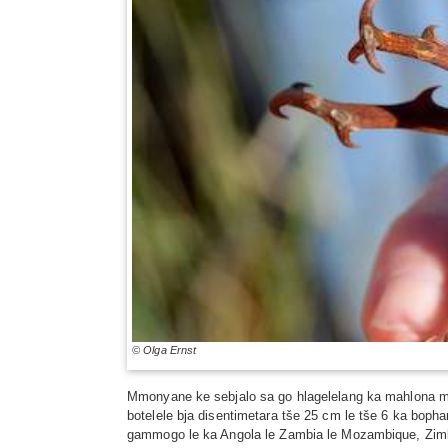
© Olga Ernst
Mmonyane ke sebjalo sa go hlagelelang ka mahlona mab
botelele bja disentimetara tše 25 cm le tše 6 ka bo
gammogo le ka Angola le Zambia le Mozambique, Zimb