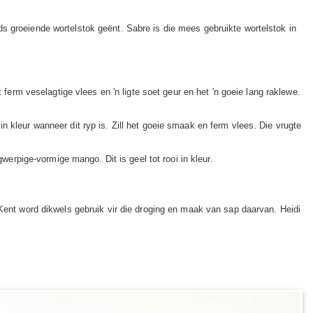
s groeiende wortelstok geënt. Sabre is die mees gebruikte wortelstok in
 ferm veselagtige vlees en 'n ligte soet geur en het 'n goeie lang raklewe.
i in kleur wanneer dit ryp is. Zill het goeie smaak en ferm vlees. Die vrugte
gwerpige-vormige mango. Dit is geel tot rooi in kleur.
 Kent word dikwels gebruik vir die droging en maak van sap daarvan. Heidi