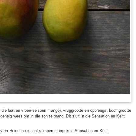
s die laat en vroeë-seisoen mango), vruggrootte en opbrengs, boomgrootte
eneig wees om in die son te brand. Dit sluit in die Sensation en Keitt
ey en Heidi en die laat-seisoen mango's is Sensation en Keitt.