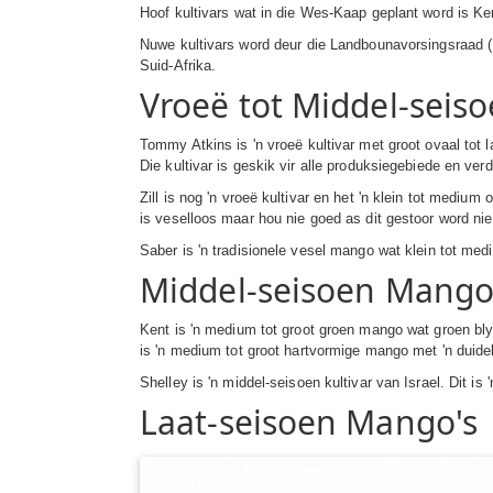
Hoof kultivars wat in die Wes-Kaap geplant word is Ken
Nuwe kultivars word deur die Landbounavorsingsraad (L
Suid-Afrika.
Vroeë tot Middel-seis
Tommy Atkins is 'n vroeë kultivar met groot ovaal tot l
Die kultivar is geskik vir alle produksiegebiede en ve
Zill is nog 'n vroeë kultivar en het 'n klein tot medium
is veselloos maar hou nie goed as dit gestoor word nie
Saber is 'n tradisionele vesel mango wat klein tot medi
Middel-seisoen Mango
Kent is 'n medium tot groot groen mango wat groen bly 
is 'n medium tot groot hartvormige mango met 'n duidel
Shelley is 'n middel-seisoen kultivar van Israel. Dit i
Laat-seisoen Mango's