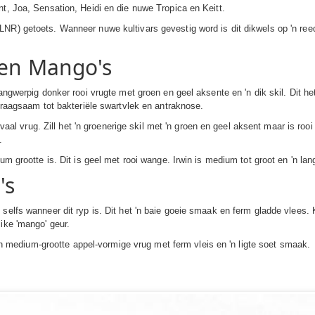
t, Joa, Sensation, Heidi en die nuwe Tropica en Keitt.
NR) getoets. Wanneer nuwe kultivars gevestig word is dit dikwels op 'n reed
oen Mango's
angwerpig donker rooi vrugte met groen en geel aksente en 'n dik skil. Dit het
rdraagsaam tot bakteriële swartvlek en antraknose.
 ovaal vrug. Zill het 'n groenerige skil met 'n groen en geel aksent maar is roo
.
um grootte is. Dit is geel met rooi wange. Irwin is medium tot groot en 'n lan
's
selfs wanneer dit ryp is. Dit het 'n baie goeie smaak en ferm gladde vlees.
ike 'mango' geur.
s 'n medium-grootte appel-vormige vrug met ferm vleis en 'n ligte soet smaak.