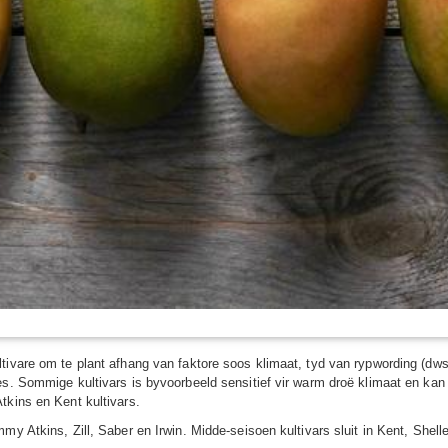
tivare om te plant afhang van faktore soos klimaat, tyd van rypwording (dw
s. Sommige kultivars is byvoorbeeld sensitief vir warm droë klimaat en kan g
tkins en Kent kultivars.
my Atkins, Zill, Saber en Irwin. Midde-seisoen kultivars sluit in Kent, Shell