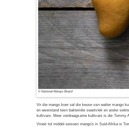
© National Mango Board
Vir die mango boer sal die keuse van watter mango kul
en weerstand teen bakteriële swartvlek en ander siekte
kultivars. Meer verdraagsame kultivars is die Tommy A
Vroeë tot middel-seisoen mango's in Suid-Afrika is Tom