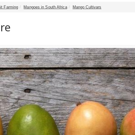
it Farming
Mangoes in South Africa
Mango Cultivars
re