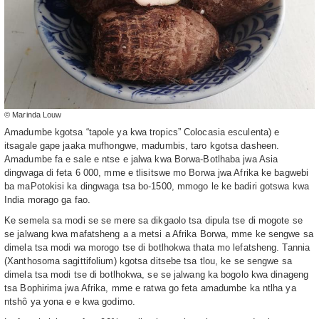
© Marinda Louw
Amadumbe kgotsa “tapole ya kwa tropics” Colocasia esculenta) e
itsagale gape jaaka mufhongwe, madumbis, taro kgotsa dasheen.
Amadumbe fa e sale e ntse e jalwa kwa Borwa-Botlhaba jwa Asia
dingwaga di feta 6 000, mme e tlisitswe mo Borwa jwa Afrika ke bagwebi
ba maPotokisi ka dingwaga tsa bo-1500, mmogo le ke badiri gotswa kwa
India morago ga fao.
Ke semela sa modi se se mere sa dikgaolo tsa dipula tse di mogote se
se jalwang kwa mafatsheng a a metsi a Afrika Borwa, mme ke sengwe sa
dimela tsa modi wa morogo tse di botlhokwa thata mo lefatsheng. Tannia
(Xanthosoma sagittifolium) kgotsa ditsebe tsa tlou, ke se sengwe sa
dimela tsa modi tse di botlhokwa, se se jalwang ka bogolo kwa dinageng
tsa Bophirima jwa Afrika, mme e ratwa go feta amadumbe ka ntlha ya
ntshô ya yona e e kwa godimo.