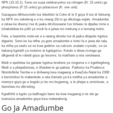
NPK (15:15:1). Seno se supa selekanyetso sa nitrogen (N: 15 units) go
phosphorus (P:15 units) go potassium (K: one unit).
Gasagasa dikhurumelo tsa lebotlolo la Coke di le 5 goya 6 tse di tletseng
ka NPK mo sekeleng e e ka nnang 10cm go dikologa sejalo. Amadumbe
e ratwa ke disenyi tse di jaaka ditshoswane tse tshweu le dipeba mme e
tshabelelwa ke pôlô ya modi fa e jalwa mo mebung e e tamang metsi.
Fela, e lwantsha mole-rat e e ratang dimela tse di jaaka ditapole kgotsa
digwete. Seno ke ka ntlha ya gore amadumbe e kotsi fa e jewa ele tala,
ka ntlha ya seelo se se kwa godimo sa calcium oxalate crystals, se se
bakang kgotelô ya molomo le kgokgotso. Kotulo e dirwa morago ga
dikgwedi di le robedi goya go lesome, fa matlhare a nna serolwana.
Medi e epololwa ka garawe kgotsa terekere ya mogoma o o kgethegileng.
Medi e a phepafatswa, e tlhaolwe le go pakwa. Patlisiso ka Prudence
Ntombifikile Tembe e e dirilweng kwa magaeng a KwaZulu-Natal ka 2008
e bontshitse fa mabenkele a rata tlamelo ya ka metlha ya amadumbe a
mannye goya go a bogolo jo bo mo bogareng, a le phepa a omisitswe, a
tlamelwa mo dikreiting.
Kgwêtlhô e kgolo ya batlhagisi bano ba kwa magaeng e ne ele go
tsamaisa amadumbe goya kwa mebarakeng.
Go Ja Amadumbe