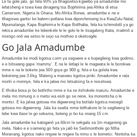
Le fa gole jalo, go feta 90% ya tlhagisetso-kgwebo ya amadumbe mo
lefatsheng e tswa kwa dinageng tsa Bophirima jwa Afrika di etsa
Cameroon, Nigeria le Ghana. Mo Afrika Borwa, amadumbe e ne e
tlhagiswa gantsi ke balemi-potlana kwa diporofenseng tsa KwaZulu-Natal,
Mpumalanga, Kapa Bophirima le Kapa Botlhaba, fela ka tshimololô ya go
rekisa amadumbe ke lebenkele le le golo le le itsagaleng thata, maêmô a
morogo onô wa setso le sejo sa motheo a oketsegile.
Go Jala Amadumbe
Amadumbe ke modi kgotsa corm ya segwere e e bopegileng kwa godimo,
e e bitswang gape ‘mammy’. E na le letlapi le le magwata le le borokwa
mme e na le bokete jwa 500 goya go 900 g, fela e ka golela kwa
boketeng jwa 3.6kg. Mateng a masweu kgotsa pinki. Amadumbe e rata
moriti o monnye, fela e ka jalwa mo letsatsing fa e nosetswa.
E tlhoka bosa jo bo bothitho mme e ka se itshokele maruru. Amadumbe e
mela mo mmung o o metsi wa esiti go se nene, ka monontsha o le
montsi. E ka jalwa gotswa mo digwereng ka botlalo kgotsa mesegô
gotswa mo digwereng. Jala ka seatla mme letlhakore le le segilweng le
lebe kwa tlase le go sekama, boteng jo bo ka nnang 15 cm.
Jala amadumbe ka katoganô ya 60cm le sekgala sa 1m magareng ga
mela. Nako e e siameng go feta ya jalô ke Sedimonthole go fitlha
Moranang, kgotsa nako nngwe le nngwe fa mmu o le bometsi. Nontsha ka