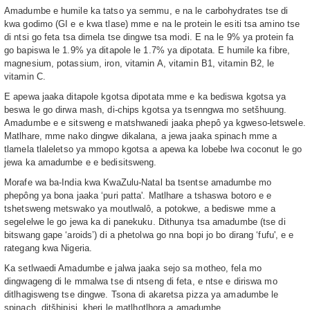
Amadumbe e humile ka tatso ya semmu, e na le carbohydrates tse di
kwa godimo (GI e e kwa tlase) mme e na le protein le esiti tsa amino tse
di ntsi go feta tsa dimela tse dingwe tsa modi. E na le 9% ya protein fa
go bapiswa le 1.9% ya ditapole le 1.7% ya dipotata. E humile ka fibre,
magnesium, potassium, iron, vitamin A, vitamin B1, vitamin B2, le
vitamin C.
E apewa jaaka ditapole kgotsa dipotata mme e ka bediswa kgotsa ya
beswa le go dirwa mash, di-chips kgotsa ya tsenngwa mo setšhuung.
Amadumbe e e sitsweng e matshwanedi jaaka phepô ya kgweso-letswele.
Matlhare, mme nako dingwe dikalana, a jewa jaaka spinach mme a
tlamela tlaleletso ya mmopo kgotsa a apewa ka lobebe lwa coconut le go
jewa ka amadumbe e e bedisitsweng.
Morafe wa ba-India kwa KwaZulu-Natal ba tsentse amadumbe mo
phepông ya bona jaaka ‘puri patta'. Matlhare a tshaswa botoro e e
tshetsweng metswako ya moutlwalô, a potokwe, a bediswe mme a
segelelwe le go jewa ka di panekuku. Dithunya tsa amadumbe (tse di
bitswang gape ‘aroids’) di a phetolwa go nna bopi jo bo dirang ‘fufu', e e
rategang kwa Nigeria.
Ka setlwaedi Amadumbe e jalwa jaaka sejo sa motheo, fela mo
dingwageng di le mmalwa tse di ntseng di feta, e ntse e diriswa mo
ditlhagisweng tse dingwe. Tsona di akaretsa pizza ya amadumbe le
spinach, ditšhipisi, kheri le matlhotlhora a amadumbe.