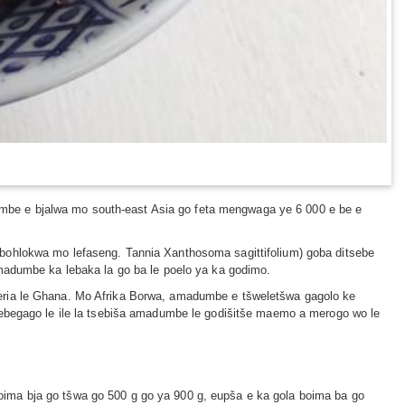
mbe e bjalwa mo south-east Asia go feta mengwaga ye 6 000 e be e
bohlokwa mo lefaseng. Tannia Xanthosoma sagittifolium) goba ditsebe
amadumbe ka lebaka la go ba le poelo ya ka godimo.
eria le Ghana. Mo Afrika Borwa, amadumbe e tšweletšwa gagolo ke
sebegago le ile la tsebiša amadumbe le godišitše maemo a merogo wo le
ima bja go tšwa go 500 g go ya 900 g, eupša e ka gola boima ba go