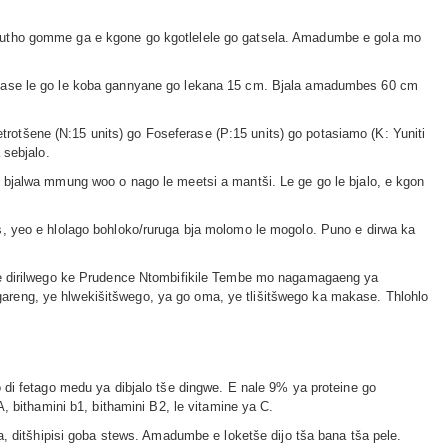
orutho gomme ga e kgone go kgotlelele go gatsela. Amadumbe e gola mo
 fase le go le koba gannyane go lekana 15 cm. Bjala amadumbes 60 cm
otšene (N:15 units) go Foseferase (P:15 units) go potasiamo (K: Yuniti
 sebjalo.
 bjalwa mmung woo o nago le meetsi a mantši. Le ge go le bjalo, e kgon
s, yeo e hlolago bohloko/ruruga bja molomo le mogolo. Puno e dirwa ka
tše dirilwego ke Prudence Ntombifikile Tembe mo nagamagaeng ya
areng, ye hlwekišitšwego, ya go oma, ye tlišitšwego ka makase. Thlohlo
 di fetago medu ya dibjalo tše dingwe. E nale 9% ya proteine go
, bithamini b1, bithamini B2, le vitamine ya C.
a, ditšhipisi goba stews. Amadumbe e loketše dijo tša bana tša pele.