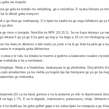
u goba wo mopinki.
a go gola ka botlalo mo letšatšing, ge e nošetšwa. E nyaka klimate ye b
 ba le dibodi goba manyoro.
i a go tšwa go mathopong. O e bjale ka seatla ka go sega lehlakore go ya
 ga direi.
 ge mmu o bongola. Nontšha ka NPK (15:15:1). Se se šupa tekanyo ya naetr
 go lekana 5 go ya go 6 ka gare ga ring yr ka bago a 10 cm mo tikologong ya
e tše šweu le dikokoni e bile medu ya yone e na le go bola ka pele ge e ka
 swana le matapola goba dikherotse.
e jewa e le tala, ka lebaka la maemo a godimo a kalasiamo oxalate crystal
e matlakala a ba a serolwane.
gethegilego. Medu e a hlwekišwa, beakanywa le go phuthelwa. Dinyakišišo 
ta palo amadumbes ya ka mehla ya bogolo bja bjo bonnyane go ya go ba mag
amadumbes go mebaraka.
etrete (GI ya ka fase) gomme e na le proteine ye ntši le diaminoesiti tšeo
 na lego 1.7%. E na le digwaši, maknisiamo, potassiamo, tshipi, bithamini A
e e ka bedišwa, be goba grilled gape e ka solwa bjalo ka matapola a go šilw