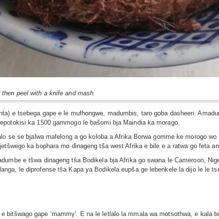
then peel with a knife and mash.
nta) e tsebega gape e le mufhongwe, madumbis, taro goba dasheen. Amadu
Sepotokisi ka 1500 gammogo le bašomi bja Maindia ka morago.
jalo se se bjalwa mafelong a go koloba a Afrika Borwa gomme ke morogo wo 
jetšwego ka bophara mo dinageng tša west Afrika e bile e a ratwa go feta 
adumbe e tšwa dinageng tša Bodikela bja Afrika go swana le Cameroon, Nig
ga, le diprofense tša Kapa ya Bodikela eupša ge lebenkele la dijo le le t
 bitšwago gape ‘mammy'. E na le letlalo la mmala wa motsothwa, e kala bo