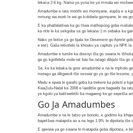
lekana 3.6 kg. Nama ya yona ke ya mmala wo mošwe
Amadumbe e rata morithi wo monnyane, eupša e a kgon
mmung wa eseti le wa go kolobela gannyane, le wa go
E ka phatlalatšwa ka go tšwa mathopong goba mašaled
ka ntle le ka sekgoba sa go lekana 1 m sebaka ka gare
Nako ye botse ya go bjala ke Desemere go Aprele goba
e tee). Gaša lebotlelo la khouku ya capfuls ya NPK la
Amadumbe e tumile ka disenyi tša go swana le tšhošan
ga go kgotlelela mole-rat bao ba ratago dibjalo tša go
Se, ke ka lebaka la gore amadumbe e na le mpholo ge 
morago ga dikgwedi tše seswai go ya go tše lesome, g
Medu e epwa le garafo goba ka trekere ka poleiti e k
KwaZulu-Natal ka 2008 e laeditše gore bagwebi ba ra
ye kgolo ya batšweletši ba magaeng ke go sepetša 
Go Ja Amadumbes
Amadumbe e na le tatso ye bonolo, e godimo ka khapoha
bapetšwa matapola ao a na lego 1.9% le dipotata tše di
E apeiwa ya go swana le matapola goba dipotata, e bil