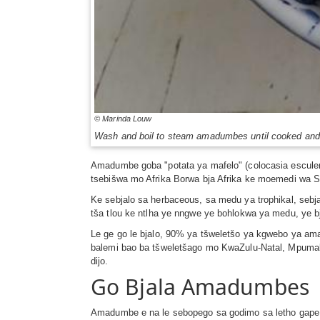
© Marinda Louw
Wash and boil to steam amadumbes until cooked and 
Amadumbe goba "potata ya mafelo" (colocasia escule
tsebišwa mo Afrika Borwa bja Afrika ke moemedi wa 
Ke sebjalo sa herbaceous, sa medu ya trophikal, seb
tša tlou ke ntlha ye nngwe ye bohlokwa ya medu, ye b
Le ge go le bjalo, 90% ya tšweletšo ya kgwebo ya am
balemi bao ba tšweletšago mo KwaZulu-Natal, Mpumalan
dijo.
Go Bjala Amadumbes
Amadumbe e na le sebopego sa godimo sa letho gape e