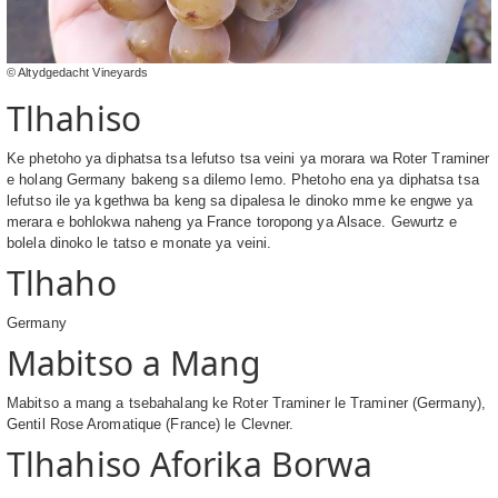
© Altydgedacht Vineyards
Tlhahiso
Ke phetoho ya diphatsa tsa lefutso tsa veini ya morara wa Roter Traminer
e holang Germany bakeng sa dilemo lemo. Phetoho ena ya diphatsa tsa
lefutso ile ya kgethwa ba keng sa dipalesa le dinoko mme ke engwe ya
merara e bohlokwa naheng ya France toropong ya Alsace. Gewurtz e
bolela dinoko le tatso e monate ya veini.
Tlhaho
Germany
Mabitso a Mang
Mabitso a mang a tsebahalang ke Roter Traminer le Traminer (Germany),
Gentil Rose Aromatique (France) le Clevner.
Tlhahiso Aforika Borwa