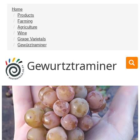
Home
Products
Farming
Agriculture
Wine
Grape Varietals
Gewürztraminer
Gewurtztraminer