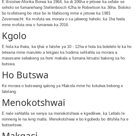
E tlisistwe Aforika Borwa ka 1964, ka di 106ha e jetswe ka sefate se
seholo se fumanehang Stellenbosch 42ha le Robertson ka 36ha. Boloko
bo tsofetseng bo ntse bo le hlahisong mme e jetswe ka 1981
Zevenwacht. Ke mofuta wa morara o sa jalweng haholo, ka 1ha feela
mme mofuta ona o fumanwa ka 2016.
Kgolo
E hola ka thata, ka tjhai e fatshe ya 10 - 12ha e hola ka bolelele le ka ho
teteana mme marulelo a lekgasi ka hodima sehlahla sa morara a
masesane sebakeng sa hore makala a fumana letsatsi bakeng sa ho
butswa.
Ho Butswa
Ke morara o butswang qalong ya Hlakola mme ho kotulwa bekeng e
latelang.
Menokotshwai
E nale sehlahla se senya sa menokotshwai e kgedikwe, ka Letlalo le
nonneng le na leng matla. Menokotshwai e bo kgubedu bo ditshila ha e
butswitswe.
Makgasi