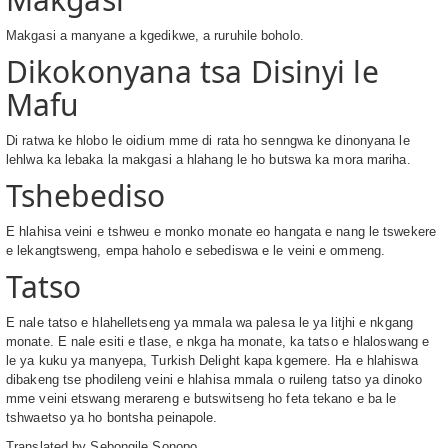
Makgasi a manyane a kgedikwe, a ruruhile boholo.
Dikokonyana tsa Disinyi le
Mafu
Di ratwa ke hlobo le oidium mme di rata ho senngwa ke dinonyana le
lehlwa ka lebaka la makgasi a hlahang le ho butswa ka mora mariha.
Tshebediso
E hlahisa veini e tshweu e monko monate eo hangata e nang le tswekere
e lekangtsweng, empa haholo e sebediswa e le veini e ommeng.
Tatso
E nale tatso e hlahelletseng ya mmala wa palesa le ya litjhi e nkgang
monate. E nale esiti e tlase, e nkga ha monate, ka tatso e hlaloswang e
le ya kuku ya manyepa, Turkish Delight kapa kgemere. Ha e hlahiswa
dibakeng tse phodileng veini e hlahisa mmala o ruileng tatso ya dinoko
mme veini etswang merareng e butswitseng ho feta tekano e ba le
tshwaetso ya ho bontsha peinapole.
Translated by
Sebongile Sonopo