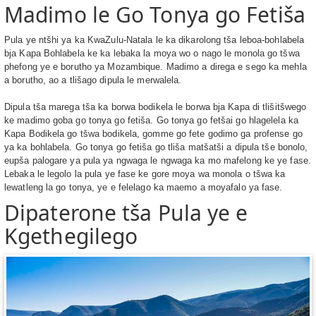
Madimo le Go Tonya go Fetiša
Pula ye ntšhi ya ka KwaZulu-Natala le ka dikarolong tša leboa-bohlabela
bja Kapa Bohlabela ke ka lebaka la moya wo o nago le monola go tšwa
phefong ye e borutho ya Mozambique. Madimo a direga e sego ka mehla
a borutho, ao a tlišago dipula le merwalela.
Dipula tša marega tša ka borwa bodikela le borwa bja Kapa di tlišitšwego
ke madimo goba go tonya go fetiša. Go tonya go fetšai go hlagelela ka
Kapa Bodikela go tšwa bodikela, gomme go fete godimo ga profense go
ya ka bohlabela. Go tonya go fetiša go tliša matšatši a dipula tše bonolo,
eupša palogare ya pula ya ngwaga le ngwaga ka mo mafelong ke ye fase.
Lebaka le legolo la pula ye fase ke gore moya wa monola o tšwa ka
lewatleng la go tonya, ye e felelago ka maemo a moyafalo ya fase.
Dipaterone tša Pula ye e
Kgethegilego