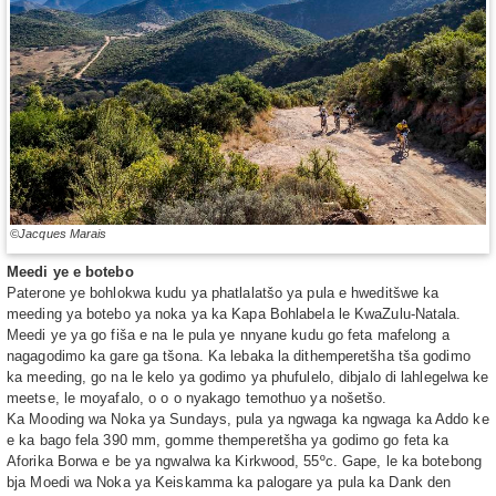
©Jacques Marais
Meedi ye e botebo
Paterone ye bohlokwa kudu ya phatlalatšo ya pula e hweditšwe ka
meeding ya botebo ya noka ya ka Kapa Bohlabela le KwaZulu-Natala.
Meedi ye ya go fiša e na le pula ye nnyane kudu go feta mafelong a
nagagodimo ka gare ga tšona. Ka lebaka la dithemperetšha tša godimo
ka meeding, go na le kelo ya godimo ya phufulelo, dibjalo di lahlegelwa ke
meetse, le moyafalo, o o o nyakago temothuo ya nošetšo.
Ka Mooding wa Noka ya Sundays, pula ya ngwaga ka ngwaga ka Addo ke
e ka bago fela 390 mm, gomme themperetšha ya godimo go feta ka
Aforika Borwa e be ya ngwalwa ka Kirkwood, 55ºc. Gape, le ka botebong
bja Moedi wa Noka ya Keiskamma ka palogare ya pula ka Dank den