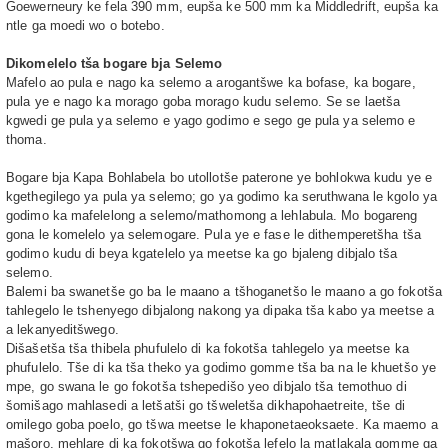
Goewerneury ke fela 390 mm, eupša ke 500 mm ka Middledrift, eupša ka
ntle ga moedi wo o botebo.
Dikomelelo tša bogare bja Selemo
Mafelo ao pula e nago ka selemo a arogantšwe ka bofase, ka bogare,
pula ye e nago ka morago goba morago kudu selemo. Se se laetša
kgwedi ge pula ya selemo e yago godimo e sego ge pula ya selemo e
thoma.
Bogare bja Kapa Bohlabela bo utollotše paterone ye bohlokwa kudu ye e
kgethegilego ya pula ya selemo; go ya godimo ka seruthwana le kgolo ya
godimo ka mafelelong a selemo/mathomong a lehlabula. Mo bogareng
gona le komelelo ya selemogare. Pula ye e fase le dithemperetšha tša
godimo kudu di beya kgatelelo ya meetse ka go bjaleng dibjalo tša
selemo.
Balemi ba swanetše go ba le maano a tšhoganetšo le maano a go fokotša
tahlegelo le tshenyego dibjalong nakong ya dipaka tša kabo ya meetse a
a lekanyeditšwego.
Dišašetša tša thibela phufulelo di ka fokotša tahlegelo ya meetse ka
phufulelo. Tše di ka tša theko ya godimo gomme tša ba na le khuetšo ye
mpe, go swana le go fokotša tshepedišo yeo dibjalo tša temothuo di
šomišago mahlasedi a letšatši go tšweletša dikhapohaetreite, tše di
omilego goba poelo, go tšwa meetse le khaponetaeoksaete. Ka maemo a
mašoro, mehlare di ka fokotšwa go fokotša lefelo la matlakala gomme ga