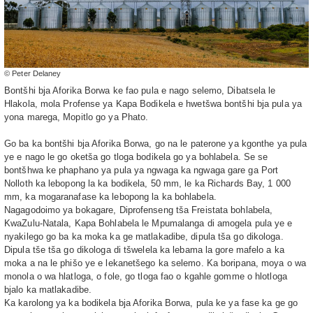
© Peter Delaney
Bontšhi bja Aforika Borwa ke fao pula e nago selemo, Dibatsela le
Hlakola, mola Profense ya Kapa Bodikela e hwetšwa bontšhi bja pula ya
yona marega, Mopitlo go ya Phato.
Go ba ka bontšhi bja Aforika Borwa, go na le paterone ya kgonthe ya pula
ye e nago le go oketša go tloga bodikela go ya bohlabela. Se se
bontšhwa ke phaphano ya pula ya ngwaga ka ngwaga gare ga Port
Nolloth ka lebopong la ka bodikela, 50 mm, le ka Richards Bay, 1 000
mm, ka mogaranafase ka lebopong la ka bohlabela.
Nagagodoimo ya bokagare, Diprofenseng tša Freistata bohlabela,
KwaZulu-Natala, Kapa Bohlabela le Mpumalanga di amogela pula ye e
nyakilego go ba ka moka ka ge matlakadibe, dipula tša go dikologa.
Dipula tše tša go dikologa di tšwelela ka lebama la gore mafelo a ka
moka a na le phišo ye e lekanetšego ka selemo. Ka boripana, moya o wa
monola o wa hlatloga, o fole, go tloga fao o kgahle gomme o hlotloga
bjalo ka matlakadibe.
Ka karolong ya ka bodikela bja Aforika Borwa, pula ke ya fase ka ge go