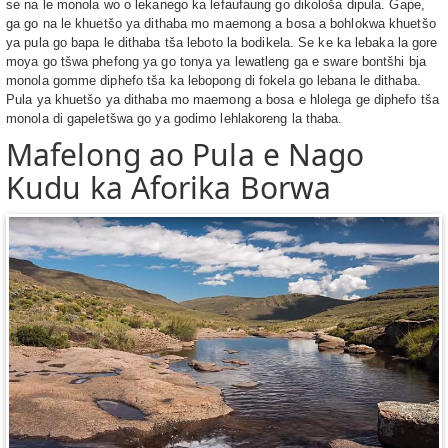
se na le monola wo o lekanego ka lefaufaung go dikološa dipula. Gape,
ga go na le khuetšo ya dithaba mo maemong a bosa a bohlokwa khuetšo
ya pula go bapa le dithaba tša leboto la bodikela. Se ke ka lebaka la gore
moya go tšwa phefong ya go tonya ya lewatleng ga e sware bontšhi bja
monola gomme diphefo tša ka lebopong di fokela go lebana le dithaba.
Pula ya khuetšo ya dithaba mo maemong a bosa e hlolega ge diphefo tša
monola di gapeletšwa go ya godimo lehlakoreng la thaba.
Mafelong ao Pula e Nago
Kudu ka Aforika Borwa