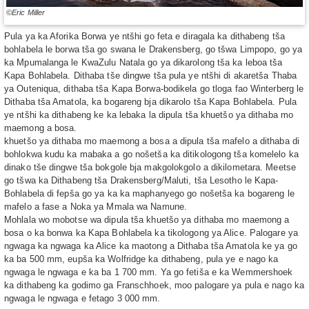
©Eric Miller
Pula ya ka Aforika Borwa ye ntšhi go feta e diragala ka dithabeng tša
bohlabela le borwa tša go swana le Drakensberg, go tšwa Limpopo, go ya
ka Mpumalanga le KwaZulu Natala go ya dikarolong tša ka leboa tša
Kapa Bohlabela. Dithaba tše dingwe tša pula ye ntšhi di akaretša Thaba
ya Outeniqua, dithaba tša Kapa Borwa-bodikela go tloga fao Winterberg le
Dithaba tša Amatola, ka bogareng bja dikarolo tša Kapa Bohlabela. Pula
ye ntšhi ka dithabeng ke ka lebaka la dipula tša khuetšo ya dithaba mo
maemong a bosa.
khuetšo ya dithaba mo maemong a bosa a dipula tša mafelo a dithaba di
bohlokwa kudu ka mabaka a go nošetša ka ditikologong tša komelelo ka
dinako tše dingwe tša bokgole bja makgolokgolo a dikilometara. Meetse
go tšwa ka Dithabeng tša Drakensberg/Maluti, tša Lesotho le Kapa-
Bohlabela di fepša go ya ka ka maphanyego go nošetša ka bogareng le
mafelo a fase a Noka ya Mmala wa Namune.
Mohlala wo mobotse wa dipula tša khuetšo ya dithaba mo maemong a
bosa o ka bonwa ka Kapa Bohlabela ka tikologong ya Alice. Palogare ya
ngwaga ka ngwaga ka Alice ka maotong a Dithaba tša Amatola ke ya go
ka ba 500 mm, eupša ka Wolfridge ka dithabeng, pula ye e nago ka
ngwaga le ngwaga e ka ba 1 700 mm. Ya go fetiša e ka Wemmershoek
ka dithabeng ka godimo ga Franschhoek, moo palogare ya pula e nago ka
ngwaga le ngwaga e fetago 3 000 mm.