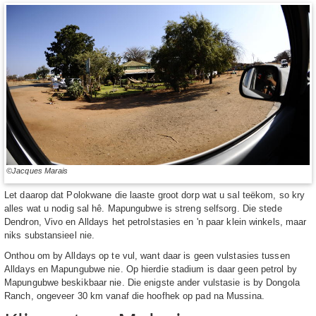
©Jacques Marais
Let daarop dat Polokwane die laaste groot dorp wat u sal teëkom, so kry
alles wat u nodig sal hê. Mapungubwe is streng selfsorg. Die stede
Dendron, Vivo en Alldays het petrolstasies en 'n paar klein winkels, maar
niks substansieel nie.
Onthou om by Alldays op te vul, want daar is geen vulstasies tussen
Alldays en Mapungubwe nie. Op hierdie stadium is daar geen petrol by
Mapungubwe beskikbaar nie. Die enigste ander vulstasie is by Dongola
Ranch, ongeveer 30 km vanaf die hoofhek op pad na Mussina.