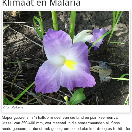
Klimaat en Malaria
©Ton Rulkens
Mapungubwe is in 'n halfdorre deel van die land en jaarlikse reënval
wissel van 350-400 mm, wat meestal in die somermaande val. Soos
reeds genoem, is die streek geneig om periodieke kort droogtes te hê. Die