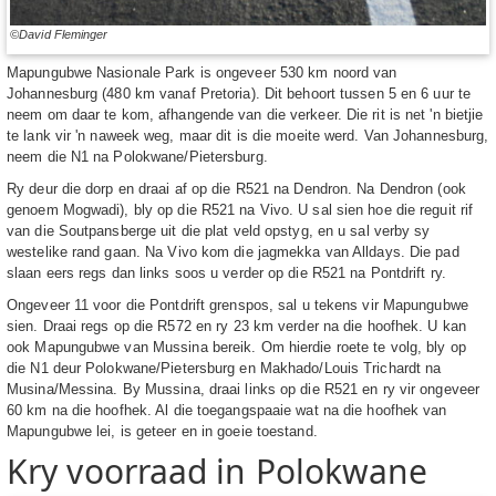
©David Fleminger
Mapungubwe Nasionale Park is ongeveer 530 km noord van
Johannesburg (480 km vanaf Pretoria). Dit behoort tussen 5 en 6 uur te
neem om daar te kom, afhangende van die verkeer. Die rit is net 'n bietjie
te lank vir 'n naweek weg, maar dit is die moeite werd. Van Johannesburg,
neem die N1 na Polokwane/Pietersburg.
Ry deur die dorp en draai af op die R521 na Dendron. Na Dendron (ook
genoem Mogwadi), bly op die R521 na Vivo. U sal sien hoe die reguit rif
van die Soutpansberge uit die plat veld opstyg, en u sal verby sy
westelike rand gaan. Na Vivo kom die jagmekka van Alldays. Die pad
slaan eers regs dan links soos u verder op die R521 na Pontdrift ry.
Ongeveer 11 voor die Pontdrift grenspos, sal u tekens vir Mapungubwe
sien. Draai regs op die R572 en ry 23 km verder na die hoofhek. U kan
ook Mapungubwe van Mussina bereik. Om hierdie roete te volg, bly op
die N1 deur Polokwane/Pietersburg en Makhado/Louis Trichardt na
Musina/Messina. By Mussina, draai links op die R521 en ry vir ongeveer
60 km na die hoofhek. Al die toegangspaaie wat na die hoofhek van
Mapungubwe lei, is geteer en in goeie toestand.
Kry voorraad in Polokwane