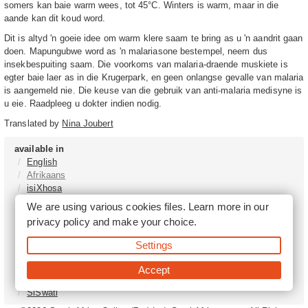
somers kan baie warm wees, tot 45°C. Winters is warm, maar in die
aande kan dit koud word.
Dit is altyd 'n goeie idee om warm klere saam te bring as u 'n aandrit gaan
doen. Mapungubwe word as 'n malariasone bestempel, neem dus
insekbespuiting saam. Die voorkoms van malaria-draende muskiete is
egter baie laer as in die Krugerpark, en geen onlangse gevalle van malaria
is aangemeld nie. Die keuse van die gebruik van anti-malaria medisyne is
u eie. Raadpleeg u dokter indien nodig.
Translated by
Nina Joubert
available in
English
Afrikaans
isiXhosa
isiZulu
We are using various cookies files. Learn more in our
Sesotho
privacy policy
and make your choice.
Tshivenḓa
Sepedi
Settings
isiNdebele
Xitsonga
Accept
Setswana
SiSwati