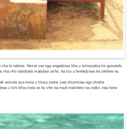
sha vha la ndeme. Hezwi zwi nga engedziwa kha u tshinyadza ha gomelelo
a vha vho latedzela mabulasi avho, ha tsa u bveledziwa ha zwiliwa na
madi amvula aya kona u thusa zwine zwa shumiswa nga vhothe
itwa u tshi khou itela uri hu vhe na madi matshelo na zwiko zwa hone