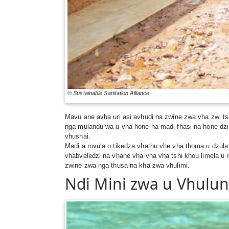
© Sustainable Sanitation Alliance
Mavu ane avha uri asi avhudi na zwine zwa vha zwi ts
nga mulandu wa u vha hone ha madi fhasi na hone dzi 
vhushai.
Madi a mvula o tikedza vhathu vhe vha thoma u dzula
vhabveledzi na vhane vha vha vha tshi khou limela u r
zwine zwa nga thusa na kha zwa vhulimi.
Ndi Mini zwa u Vhulu