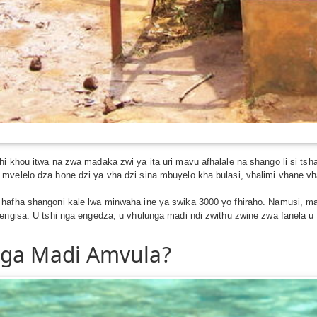
hi khou itwa na zwa madaka zwi ya ita uri mavu afhalale na shango li si t
mvelelo dza hone dzi ya vha dzi sina mbuyelo kha bulasi, vhalimi vhane vh
 hafha shangoni kale lwa minwaha ine ya swika 3000 yo fhiraho. Namusi, 
engisa. U tshi nga engedza, u vhulunga madi ndi zwithu zwine zwa fanela u 
nga Madi Amvula?