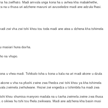
tha ha zwifhato. Madi amvula unga kona ha u avhea kha mabakhethe,
a u thusa uri adzhene mavuni uri avuseledze madi ane adzula fhasi.
madi zwi vha zwi tshi khou tou toda madi ane atea u dzhena kha tshimela
hu masiari huna duvha.
ho na vhupo.
na u vhea madi. Tshikalo tsha u kona u kala na uri madi akone u dzula
akone u vha na pfushi zwine zwa fhedza zwi tshi khou ya kha tshimela
 u vala zwimela zwihulwane. Hezwi zwi engedza u tshimbila ha madi zwa
 u tshi khou shumisa manyoro madala na u tavha zwimela zwine zwa thusa
 o sikiwa hu tshi tou fhela zwikwara. Madi ane adzhena kha basin musi