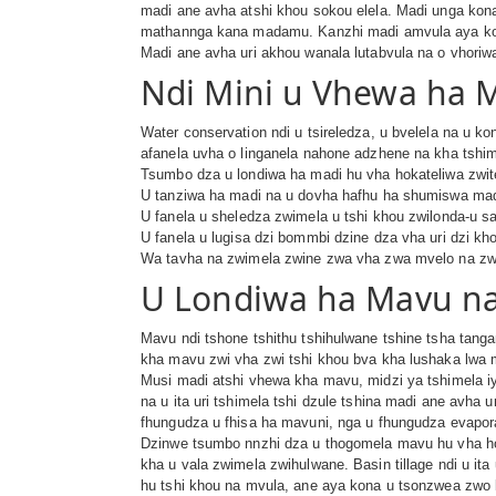
madi ane avha atshi khou sokou elela. Madi unga kon
mathannga kana madamu. Kanzhi madi amvula aya kona
Madi ane avha uri akhou wanala lutabvula na o vhoriw
Ndi Mini u Vhewa ha 
Water conservation ndi u tsireledza, u bvelela na u 
afanela uvha o linganela nahone adzhene na kha tshim
Tsumbo dza u londiwa ha madi hu vha hokateliwa zwit
U tanziwa ha madi na u dovha hafhu ha shumiswa mad
U fanela u sheledza zwimela u tshi khou zwilonda-u sa
U fanela u lugisa dzi bommbi dzine dza vha uri dzi k
Wa tavha na zwimela zwine zwa vha zwa mvelo na zwi
U Londiwa ha Mavu na
Mavu ndi tshone tshithu tshihulwane tshine tsha tan
kha mavu zwi vha zwi tshi khou bva kha lushaka lwa 
Musi madi atshi vhewa kha mavu, midzi ya tshimela i
na u ita uri tshimela tshi dzule tshina madi ane avha
fhungudza u fhisa ha mavuni, nga u fhungudza evapora
Dzinwe tsumbo nnzhi dza u thogomela mavu hu vha ho k
kha u vala zwimela zwihulwane. Basin tillage ndi u i
hu tshi khou na mvula, ane aya kona u tsonzwea zwo 