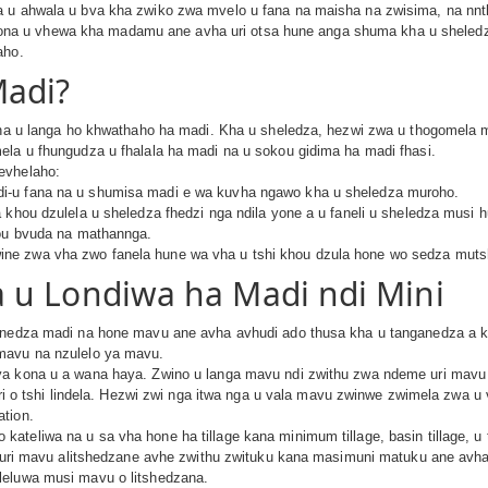
a u ahwala u bva kha zwiko zwa mvelo u fana na maisha na zwisima, na nn
 u vhewa kha madamu ane avha uri otsa hune anga shuma kha u sheledza n
aho.
Madi?
kona u langa ho khwathaho ha madi. Kha u sheledza, hezwi zwa u thogomela 
ela u fhungudza u fhalala ha madi na u sokou gidima ha madi fhasi.
evhelaho:
i-u fana na u shumisa madi e wa kuvha ngawo kha u sheledza muroho.
 khou dzulela u sheledza fhedzi nga ndila yone a u faneli u sheledza musi 
hou bvuda na mathannga.
ne zwa vha zwo fanela hune wa vha u tshi khou dzula hone wo sedza muts
 u Londiwa ha Madi ndi Mini
ganedza madi na hone mavu ane avha avhudi ado thusa kha u tanganedza a ko
mavu na nzulelo ya mavu.
ya kona u a wana haya. Zwino u langa mavu ndi zwithu zwa ndeme uri mavu 
 uri o tshi lindela. Hezwi zwi nga itwa nga u vala mavu zwinwe zwimela zwa
tion.
ateliwa na u sa vha hone ha tillage kana minimum tillage, basin tillage,
ta uri mavu alitshedzane avhe zwithu zwituku kana masimuni matuku ane avha
leluwa musi mavu o litshedzana.