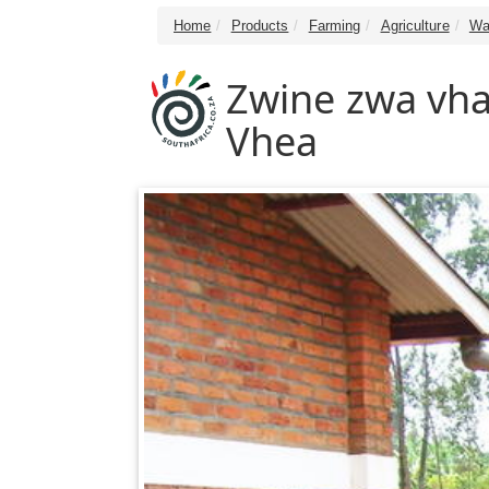
Home
Products
Farming
Agriculture
Wa
Zwine zwa vha
Vhea