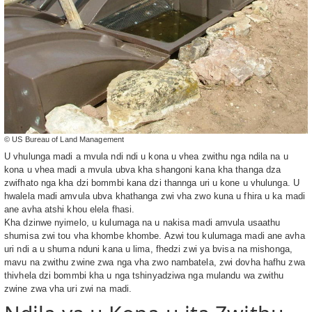
© US Bureau of Land Management
U vhulunga madi a mvula ndi ndi u kona u vhea zwithu nga ndila na u
kona u vhea madi a mvula ubva kha shangoni kana kha thanga dza
zwifhato nga kha dzi bommbi kana dzi thannga uri u kone u vhulunga. U
hwalela madi amvula ubva khathanga zwi vha zwo kuna u fhira u ka madi
ane avha atshi khou elela fhasi.
Kha dzinwe nyimelo, u kulumaga na u nakisa madi amvula usaathu
shumisa zwi tou vha khombe khombe. Azwi tou kulumaga madi ane avha
uri ndi a u shuma nduni kana u lima, fhedzi zwi ya bvisa na mishonga,
mavu na zwithu zwine zwa nga vha zwo nambatela, zwi dovha hafhu zwa
thivhela dzi bommbi kha u nga tshinyadziwa nga mulandu wa zwithu
zwine zwa vha uri zwi na madi.