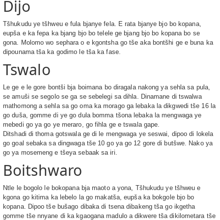
Dijo
Tšhukudu ye tšhweu e fula bjanye fela. E rata bjanye bjo bo kopana,
eupša e ka fepa ka bjang bjo bo telele ge bjang bjo bo kopana bo se
gona. Molomo wo sephara o e kgontsha go tše aka bontšhi ge e buna ka
dipounama tša ka godimo le tša ka fase.
Tswalo
Le ge e le gore bontši bja boimana bo diragala nakong ya sehla sa pula,
se amuši se segolo se ga se sebelegi sa dihla. Dinamane di tswalwa
mathomong a sehla sa go oma ka morago ga lebaka la dikgwedi tše 16 la
go duša, gomme di ye go dula bomma tšona lebaka la mengwaga ye
mebedi go ya go ye meraro, go fihla ge e tswala gape.
Ditshadi di thoma gotswala ge di le mengwaga ye seswai, dipoo di lokela
go goal sebaka sa dingwaga tše 10 go ya go 12 gore di butšwe. Nako ya
go ya mosemeng e tšeya sebaak sa iri.
Boitshwaro
Ntle le bogolo le bokopana bja maoto a yona, Tšhukudu ye tšhweu e
kgona go kitima ka lebelo la go makatša, eupša ka bokgole bjo bo
kopana. Dipoo tše bušago dibaka di tsena dibakeng tša go ikgetha
gomme tše nnyane di ka kgaogana madulo a dikwere tša dikilometara tše