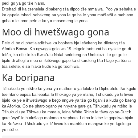
pedi go ya go tše hlano.
Ditshadi di ka tsenelela dibakeng tša dipoo tše mmalwa. Poo ya sebaka e
ka gapela tshadi sebakeng sa yona le go ba le yona matšatši a mahlano
goba a lesome pele e ka ya mosemeng le yona.
Moo di hwetšwago gona
Pele di be di phatlaladitšwe ka bophara bja lešokeng ka dileteng tša
Aforika Borwa. Ka ngwagakgolo wa 19 lekgolo batsumi ba nyakile go di
fetša, ka ntle le ka KwaZulu-Natal serleteng sa Umfolozi. Le ge go le
bjale di atlegile moo di išitšwego gape ka dikarolong tša hlago ya tšona
tša selete, e sa hlaka kudu ka go tsomiwa.
Ka boripana
Tšhukudu ye ntšho ke yona ya mathomo ya leloko la Diphoofolo tše kgolo
tše hlano eupša ka lebaka la tlhokego ya ye ntsho, Tšhukudu ye tšhweu
bjalo ke ye e ihwetšwago e bego nngwe ya tša go kgahliša kudu go baeng
ka Aforika. Go ne pharologano ye nnyane gare ga Tšhukudu ye ntšho le
Tšhukudu ye Tšhweu ka mmala, leina White Rhino le tšwa go se-Dutch
gore ‘wyd’ le hlalošago molomo o sephara. Leina le lebe le gopolwa bjalo
ka Bošweu. Tšhukudu ye Tšhweu ka mantšu a mangwe ke ye kgolo go
ye ntšho.