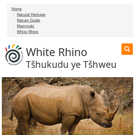
Home
Natural Heritage
Nature Guide
Mammals
White Rhino
White Rhino
Tšhukudu ye Tšhweu