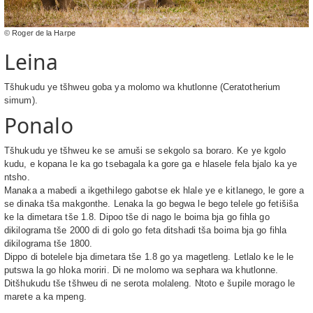
© Roger de la Harpe
Leina
Tšhukudu ye tšhweu goba ya molomo wa khutlonne (Ceratotherium
simum).
Ponalo
Tšhukudu ye tšhweu ke se amuši se sekgolo sa boraro. Ke ye kgolo
kudu, e kopana le ka go tsebagala ka gore ga e hlasele fela bjalo ka ye
ntsho.
Manaka a mabedi a ikgethilego gabotse ek hlale ye e kitlanego, le gore a
se dinaka tša makgonthe. Lenaka la go begwa le bego telele go fetišiša
ke la dimetara tše 1.8. Dipoo tše di nago le boima bja go fihla go
dikilograma tše 2000 di di golo go feta ditshadi tša boima bja go fihla
dikilograma tše 1800.
Dippo di botelele bja dimetara tše 1.8 go ya magetleng. Letlalo ke le le
putswa la go hloka moriri. Di ne molomo wa sephara wa khutlonne.
Ditšhukudu tše tšhweu di ne serota molaleng. Ntoto e šupile morago le
marete a ka mpeng.