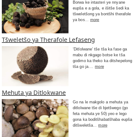
Borwa ke intasteri ye nnyane
eupša e a gola, e išitše šedi ka
tšweletšong ya bontšhi therafole
ya bos...
more
Tšweletšo ya Therafole Lefaseng
‘Ditlolwane’ tše tša ka fase ga
mabu di nkgago botse ke tša
godimo ka theko ka ditshepelong
tša go ja....
more
Mehuta ya Ditlokwane
Go na le makgolo a mehuta ya
ditlolwane tše di bjetšwego (go
feta mehuta ye 50) yeo e lego
gona ka boditšhabatšhaba eupša
ditšweletša...
more