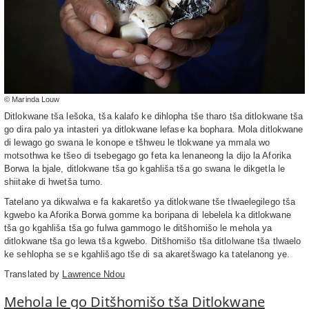
© Marinda Louw
Ditlokwane tša lešoka, tša kalafo ke dihlopha tše tharo tša ditlokwane tša
go dira palo ya intasteri ya ditlokwane lefase ka bophara. Mola ditlokwane
di lewago go swana le konope e tšhweu le tlokwane ya mmala wo
motsothwa ke tšeo di tsebegago go feta ka lenaneong la dijo la Aforika
Borwa la bjale, ditlokwane tša go kgahliša tša go swana le dikgetla le
shiitake di hwetša tumo.
Tatelano ya dikwalwa e fa kakaretšo ya ditlokwane tše tlwaelegilego tša
kgwebo ka Aforika Borwa gomme ka boripana di lebelela ka ditlokwane
tša go kgahliša tša go fulwa gammogo le ditšhomišo le mehola ya
ditlokwane tša go lewa tša kgwebo. Ditšhomišo tša ditlolwane tša tlwaelo
ke sehlopha se se kgahlišago tše di sa akaretšwago ka tatelanong ye.
Translated by
Lawrence Ndou
Mehola le go Ditšhomišo tša Ditlokwane