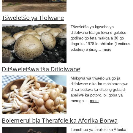
Tšweletšo ya Tlolwane
Tšweletšo ya kgwebo ya
ditlolwane tša go lewa e goletše
godimo go feta makga a 30 go
tloga ka 1978 le shiitake (Lentinus
edodes) e dirag...
more
Ditšweletšwa tša Ditlolwane
Mokgwa wa tlwaelo wa go ja
ditlolwane e ka ba mohlomongwe
di sa butšwa ka dilaeng goba di
apeilwe ka potoro, oli goba ya
merogo....
more
Bolemerui bja Therafole ka Aforika Borwa
Temothuo ya thrafole ka Aforika