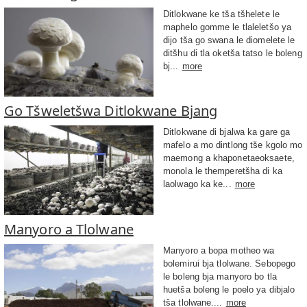
Ditlokwane ke tša tšhelete le
maphelo gomme le tlaleletšo ya
dijo tša go swana le diomelete le
ditšhu di tla oketša tatso le boleng
bj...
more
Go Tšweletšwa Ditlokwane Bjang
Ditlokwane di bjalwa ka gare ga
mafelo a mo dintlong tše kgolo mo
maemong a khaponetaeoksaete,
monola le themperetšha di ka
laolwago ka ke...
more
Manyoro a Tlolwane
Manyoro a bopa motheo wa
bolemirui bja tlolwane. Sebopego
le boleng bja manyoro bo tla
huetša boleng le poelo ya dibjalo
tša tlolwane....
more