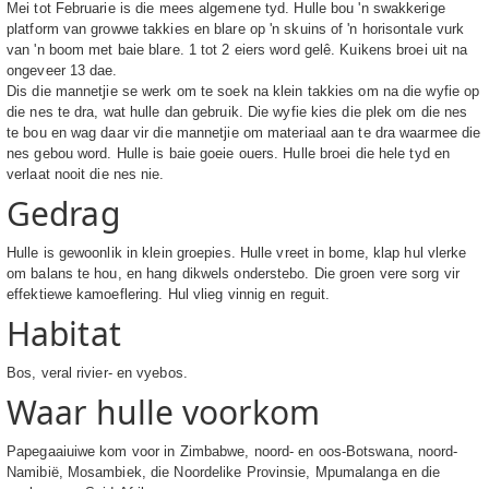
Mei tot Februarie is die mees algemene tyd. Hulle bou 'n swakkerige
platform van growwe takkies en blare op 'n skuins of 'n horisontale vurk
van 'n boom met baie blare. 1 tot 2 eiers word gelê. Kuikens broei uit na
ongeveer 13 dae.
Dis die mannetjie se werk om te soek na klein takkies om na die wyfie op
die nes te dra, wat hulle dan gebruik. Die wyfie kies die plek om die nes
te bou en wag daar vir die mannetjie om materiaal aan te dra waarmee die
nes gebou word. Hulle is baie goeie ouers. Hulle broei die hele tyd en
verlaat nooit die nes nie.
Gedrag
Hulle is gewoonlik in klein groepies. Hulle vreet in bome, klap hul vlerke
om balans te hou, en hang dikwels onderstebo. Die groen vere sorg vir
effektiewe kamoeflering. Hul vlieg vinnig en reguit.
Habitat
Bos, veral rivier- en vyebos.
Waar hulle voorkom
Papegaaiuiwe kom voor in Zimbabwe, noord- en oos-Botswana, noord-
Namibië, Mosambiek, die Noordelike Provinsie, Mpumalanga en die