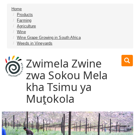
Home
Products
Farming
Agriculture
Wine
Wine Grape Growing in South Africa
Weeds in Vineyards
Zwimela Zwine
zwa Sokou Mela
kha Tsimu ya
Muṱokola