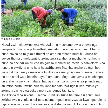
© Louise Brodie
Hezwi zwi mela zwine zwa vha zwi sina mushumo zwi a vhewa nga
zwigwada zwo no nga broadleaf, mahatsi, perennial or annual. Fhethu
hune havha na miṱokola fhedzi ho oma hu athaba musi hu vhuria ha
sokou thoma u mela zwithu zwine zwa sa vhe na mushumo na fhethu
hune ha sheledzwa hu vha ho ḓalesa mahatsi na reeds. Vhabveledzi vha
fanela u zwiḓivha uri u hula ha zwithu zwo fhambananaho sa tsumbo,
kana ndi miri ine ya mela nga tshifhinga kana yo no sokou mela mahatsi
na one atshi wela henefho aya fhambana. Maṱari ane avha a mushonga
uri a shumiswe kha mahatsi hao aya fhambana. Zwa u isa phanḓa na u
shumisa zwithu zwine zwa vhulaha mahatsi zwi nga hulisa mbalo ya
zwimela zwine zwa sokou mela zwi songo ṱavhiwa.
Tshifhinga tsha u kona u sedza uri ndi lini hune ha fanela u shumiswa
zwithu zwa u vhulaha ndi tsha ndeme ngauri arali zwa sa itwa ngauralo hu
nga vhulaiwa na miṱokola ine ya kha ḓivha miṱuku. U kaṋa u dzula u tshi