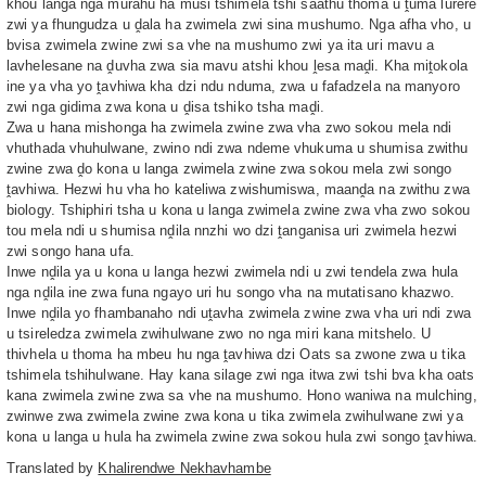
khou langa nga murahu ha musi tshimela tshi saathu thoma u ṱuma lurere
zwi ya fhungudza u ḓala ha zwimela zwi sina mushumo. Nga afha vho, u
bvisa zwimela zwine zwi sa vhe na mushumo zwi ya ita uri mavu a
lavhelesane na ḓuvha zwa sia mavu atshi khou ḽesa maḓi. Kha miṱokola
ine ya vha yo ṱavhiwa kha dzi ndu nduma, zwa u fafadzela na manyoro
zwi nga gidima zwa kona u ḓisa tshiko tsha maḓi.
Zwa u hana mishonga ha zwimela zwine zwa vha zwo sokou mela ndi
vhuthada vhuhulwane, zwino ndi zwa ndeme vhukuma u shumisa zwithu
zwine zwa ḓo kona u langa zwimela zwine zwa sokou mela zwi songo
ṱavhiwa. Hezwi hu vha ho kateliwa zwishumiswa, maanḓa na zwithu zwa
biology. Tshiphiri tsha u kona u langa zwimela zwine zwa vha zwo sokou
tou mela ndi u shumisa nḓila nnzhi wo dzi ṱanganisa uri zwimela hezwi
zwi songo hana ufa.
Inwe nḓila ya u kona u langa hezwi zwimela ndi u zwi tendela zwa hula
nga nḓila ine zwa funa ngayo uri hu songo vha na mutatisano khazwo.
Inwe nḓila yo fhambanaho ndi uṱavha zwimela zwine zwa vha uri ndi zwa
u tsireledza zwimela zwihulwane zwo no nga miri kana mitshelo. U
thivhela u thoma ha mbeu hu nga ṱavhiwa dzi Oats sa zwone zwa u tika
tshimela tshihulwane. Hay kana silage zwi nga itwa zwi tshi bva kha oats
kana zwimela zwine zwa sa vhe na mushumo. Hono waniwa na mulching,
zwinwe zwa zwimela zwine zwa kona u tika zwimela zwihulwane zwi ya
kona u langa u hula ha zwimela zwine zwa sokou hula zwi songo ṱavhiwa.
Translated by
Khalirendwe Nekhavhambe