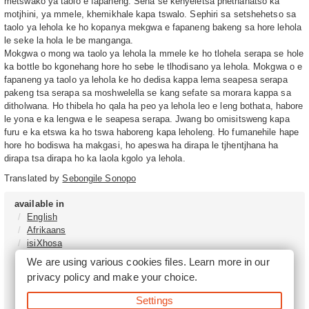
metswako ya taolo e fapaneng. Sena se kenyeletsa phethahatso ka
motjhini, ya mmele, khemikhale kapa tswalo. Sephiri sa setshehetso sa
taolo ya lehola ke ho kopanya mekgwa e fapaneng bakeng sa hore lehola
le seke la hola le be manganga.
Mokgwa o mong wa taolo ya lehola la mmele ke ho tlohela serapa se hole
ka bottle bo kgonehang hore ho sebe le tlhodisano ya lehola. Mokgwa o e
fapaneng ya taolo ya lehola ke ho dedisa kappa lema seapesa serapa
pakeng tsa serapa sa moshwelella se kang sefate sa morara kappa sa
ditholwana. Ho thibela ho qala ha peo ya lehola leo e leng bothata, habore
le yona e ka lengwa e le seapesa serapa. Jwang bo omisitsweng kapa
furu e ka etswa ka ho tswa haboreng kapa leholeng. Ho fumanehile hape
hore ho bodiswa ha makgasi, ho apeswa ha dirapa le tjhentjhana ha
dirapa tsa dirapa ho ka laola kgolo ya lehola.
Translated by
Sebongile Sonopo
available in
English
Afrikaans
isiXhosa
isiZulu
We are using various cookies files. Learn more in our
Sesotho
privacy policy
and make your choice.
Tshivenḓa
Sepedi
Settings
isiNdebele