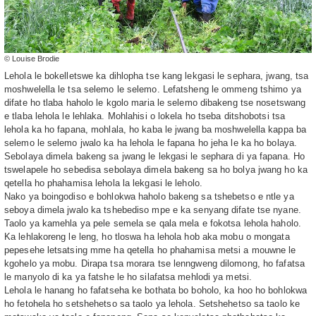
© Louise Brodie
Lehola le bokelletswe ka dihlopha tse kang lekgasi le sephara, jwang, tsa
moshwelella le tsa selemo le selemo. Lefatsheng le ommeng tshimo ya
difate ho tlaba haholo le kgolo maria le selemo dibakeng tse nosetswang
e tlaba lehola le lehlaka. Mohlahisi o lokela ho tseba ditshobotsi tsa
lehola ka ho fapana, mohlala, ho kaba le jwang ba moshwelella kappa ba
selemo le selemo jwalo ka ha lehola le fapana ho jeha le ka ho bolaya.
Sebolaya dimela bakeng sa jwang le lekgasi le sephara di ya fapana. Ho
tswelapele ho sebedisa sebolaya dimela bakeng sa ho bolya jwang ho ka
qetella ho phahamisa lehola la lekgasi le leholo.
Nako ya boingodiso e bohlokwa haholo bakeng sa tshebetso e ntle ya
seboya dimela jwalo ka tshebediso mpe e ka senyang difate tse nyane.
Taolo ya kamehla ya pele semela se qala mela e fokotsa lehola haholo.
Ka lehlakoreng le leng, ho tloswa ha lehola hob aka mobu o mongata
pepesehe letsatsing mme ha qetella ho phahamisa metsi a mouwne le
kgohelo ya mobu. Dirapa tsa morara tse lenngweng dilomong, ho fafatsa
le manyolo di ka ya fatshe le ho silafatsa mehlodi ya metsi.
Lehola le hanang ho fafatseha ke bothata bo boholo, ka hoo ho bohlokwa
ho fetohela ho setshehetso sa taolo ya lehola. Setshehetso sa taolo ke