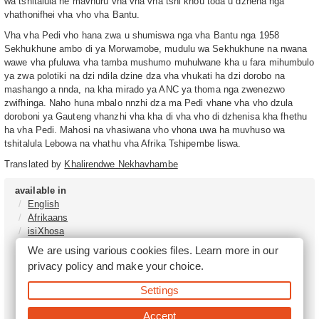
wa tshitalula he mavhuru vha vha vha tshi khou toda u dzhena nga
vhathonifhei vha vho vha Bantu.
Vha vha Pedi vho hana zwa u shumiswa nga vha Bantu nga 1958
Sekhukhune ambo di ya Morwamobe, mudulu wa Sekhukhune na nwana
wawe vha pfuluwa vha tamba mushumo muhulwane kha u fara mihumbulo
ya zwa polotiki na dzi ndila dzine dza vha vhukati ha dzi dorobo na
mashango a nnda, na kha mirado ya ANC ya thoma nga zwenezwo
zwifhinga. Naho huna mbalo nnzhi dza ma Pedi vhane vha vho dzula
doroboni ya Gauteng vhanzhi vha kha di vha vho di dzhenisa kha fhethu
ha vha Pedi. Mahosi na vhasiwana vho vhona uwa ha muvhuso wa
tshitalula Lebowa na vhathu vha Afrika Tshipembe liswa.
Translated by
Khalirendwe Nekhavhambe
available in
English
Afrikaans
isiXhosa
isiZulu
We are using various cookies files. Learn more in our
Sesotho
privacy policy
and make your choice.
Tshivenḓa
Sepedi
Settings
isiNdebele
Xitsonga
Accept