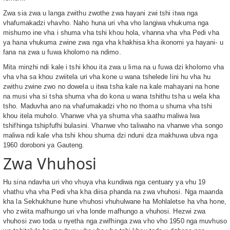
Zwa sia zwa u langa zwithu zwothe zwa hayani zwi tshi itwa nga
vhafumakadzi vhavho. Naho huna uri vha vho langiwa vhukuma nga
mishumo ine vha i shuma vha tshi khou hola, vhanna vha vha Pedi vha
ya hana vhukuma zwine zwa nga vha khakhisa kha ikonomi ya hayani- u
fana na zwa u fuwa kholomo na ndimo.
Mita minzhi ndi kale i tshi khou ita zwa u lima na u fuwa dzi kholomo vha
vha vha sa khou zwiitela uri vha kone u wana tshelede lini hu vha hu
zwithu zwine zwo no dowela u itwa tsha kale na kale mahayani na hone
na musi vha si tsha shuma vha do kona u wana tshithu tsha u wela kha
tsho. Maduvha ano na vhafumakadzi vho no thoma u shuma vha tshi
khou itela muholo. Vhanwe vha ya shuma vha saathu maliwa lwa
tshifhinga tshipfufhi bulasini. Vhanwe vho taliwaho na vhanwe vha songo
maliwa ndi kale vha tshi khou shuma dzi nduni dza makhuwa ubva nga
1960 doroboni ya Gauteng.
Zwa Vhuhosi
Hu sina ndavha uri vho vhuya vha kundiwa nga centuary ya vhu 19
vhathu vha vha Pedi vha kha diisa phanda na zwa vhuhosi. Nga maanda
kha la Sekhukhune hune vhuhosi vhuhulwane ha Mohlaletse ha vha hone,
vho zwiita mafhungo uri vha londe mafhungo a vhuhosi. Hezwi zwa
vhuhosi zwo toda u nyetha nga zwifhinga zwa vho vho 1950 nga muvhuso