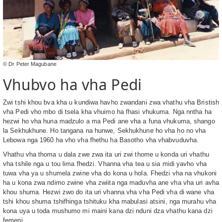
© Dr Peter Magubane
Vhubvo ha vha Pedi
Zwi tshi khou bva kha u kundiwa havho zwandani zwa vhathu vha Bristish
vha Pedi vho mbo di tsela kha vhuimo ha fhasi vhukuma. Nga nntha ha
hezwi ho vha huna madzulo a ma Pedi ane vha a funa vhukuma, shango
la Sekhukhune. Ho tangana na hunwe, Sekhukhune ho vha ho no vha
Lebowa nga 1960 ha vho vha fhethu ha Basotho vha vhabvuduvha.
Vhathu vha thoma u dala zwe zwa ita uri zwi thome u konda uri vhathu
vha tshile nga u tou lima fhedzi. Vhanna vha tea u sia midi yavho vha
tuwa vha ya u shumela zwine vha do kona u hola. Fhedzi vha na vhukoni
ha u kona zwa ndimo zwine vha zwiita nga maduvha ane vha vha uri avha
khou shuma. Hezwi zwo do ita uri vhanna vha vha Pedi vha di wane vha
tshi khou shuma tshifhinga tshituku kha mabulasi atsini, nga murahu vha
kona uya u toda mushumo mi maini kana dzi nduni dza vhathu kana dzi
femeni.