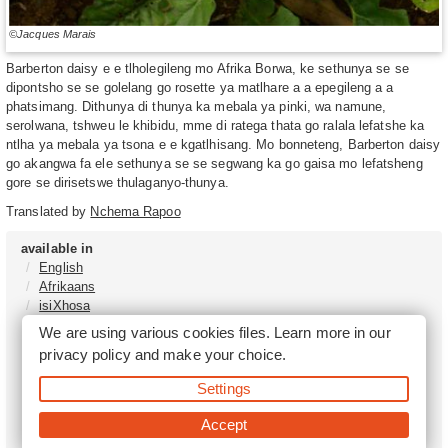
©Jacques Marais
Barberton daisy e e tlholegileng mo Afrika Borwa, ke sethunya se se
dipontsho se se golelang go rosette ya matlhare a a epegileng a a
phatsimang. Dithunya di thunya ka mebala ya pinki, wa namune,
serolwana, tshweu le khibidu, mme di ratega thata go ralala lefatshe ka
ntlha ya mebala ya tsona e e kgatlhisang. Mo bonneteng, Barberton daisy
go akangwa fa ele sethunya se se segwang ka go gaisa mo lefatsheng
gore se dirisetswe thulaganyo-thunya.
Translated by
Nchema Rapoo
available in
English
Afrikaans
isiXhosa
isiZulu
We are using various cookies files. Learn more in our
Sesotho
privacy policy
and make your choice.
Tshivenḓa
Sepedi
Settings
isiNdebele
Xitsonga
Accept
Setswana