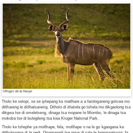
©Roger de la Harpe
Tholo ke setopi, se se iphepang ka matlhare a a farologaneng gotswa mo
ditlhareng le ditlhatsaneng. Ditholo di ithatela go tshela mo dikgaolong tsa
dikgwa tse di omeletseng, dinaga tsa mopane le Miombo, le dinaga tsa
mokoba tse di bulegileng tsa kwa Kruger National Park.
Tholo ke tshephe ya motlhape, fela, motlhape o na le go kgaogana ka
ditlhotswana di le pedi. Dinamagadi tse nnye di sala le bommaatsona, fa