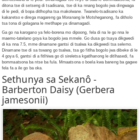
ditona tse di setseng di tsadisana, tse di ka nnang bogolo jwa dingwaga
di le pedi, di bopa ditlhopha tsa makolwane. Twanelo-tsadisano ka
kakaretso e direga magareng ga Moranang le Motsheganong, fa ditholo
tsa tona di golagana le metlhape ya dinamagadi.
Ga go na karogano ya felo-borena mo dipoong, fela di na le go nna le
maemo-tatelano goya ka bogolo jwa mmele. Go dusa go tsaya dikgwedi
di ka nna 7.5, mme dinamane gantsi di tsalwa ka dikgwedi tsa selemo.
Dinamane tse di sa tswang go tsalwa, tsa go fitlha bogolo jwa dibeke di le
4 goya 6, gantsi di a fitlhiwa go di sireletsa kgatlhanong le ditlhasedi, fa
bommaatsona ba ntse ba fula. Mmaatsona o boela kwa baneng ba gagwe
fela fa a ile go ba oka.
Sethunya sa Sekanô -
Barberton Daisy (Gerbera
jamesonii)