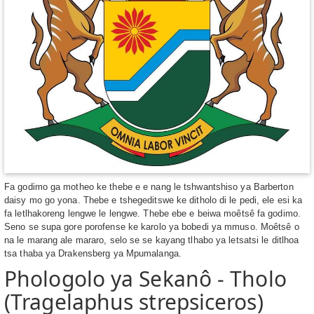
Fa godimo ga motheo ke thebe e e nang le tshwantshiso ya Barberton
daisy mo go yona. Thebe e tshegeditswe ke ditholo di le pedi, ele esi ka
fa letlhakoreng lengwe le lengwe. Thebe ebe e beiwa moêtsê fa godimo.
Seno se supa gore porofense ke karolo ya bobedi ya mmuso. Moêtsê o
na le marang ale mararo, selo se se kayang tlhabo ya letsatsi le ditlhoa
tsa thaba ya Drakensberg ya Mpumalanga.
Phologolo ya Sekanô - Tholo
(Tragelaphus strepsiceros)