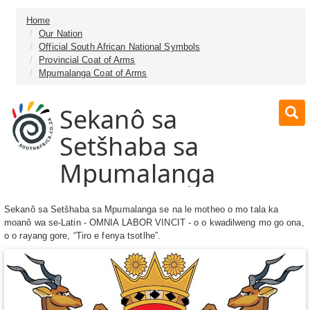
Home
Our Nation
Official South African National Symbols
Provincial Coat of Arms
Mpumalanga Coat of Arms
Sekanô sa
Setšhaba sa
Mpumalanga
Sekanô sa Setšhaba sa Mpumalanga se na le motheo o mo tala ka
moanô wa se-Latin - OMNIA LABOR VINCIT - o o kwadilweng mo go ona,
o o rayang gore, “Tiro e fenya tsotlhe”.