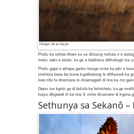
©Roger de la Harpe
Phofu ke sefula-tlhare se se dirisang mefuta e e atolo
metsi nako e telele, ka ge e tlaleletsa ditlhokegô ts
Phofu gape e iphepa gantsi bosigo mme ka jalo e bon
sireletsa bana ba tsona kgatlhanong le ditlhasedi ka g
kwa ntle fa dinamane le dinamagadi di nna ka mo gare
Dipoo tse kgolo ga di bofufa ka felotshelo, ka ge motl
tsaya dikgwedi di ka nna 9, mme dinamane di kgona g
Sethunya sa Sekanô –