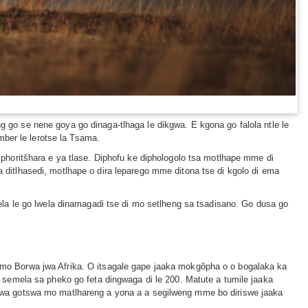
ng go se nene goya go dinaga-tlhaga le dikgwa. E kgona go falola ntle le
ber le lerotse la Tsama.
horitšhara e ya tlase. Diphofu ke diphologolo tsa motlhape mme di
a ditlhasedi, motlhape o dira leparego mme ditona tse di kgolo di ema
elela le go lwela dinamagadi tse di mo setlheng sa tsadisano. Go dusa go
o Borwa jwa Afrika. O itsagale gape jaaka mokgôpha o o bogalaka ka
 semela sa pheko go feta dingwaga di le 200. Matute a tumile jaaka
wa gotswa mo matlhareng a yona a a segilweng mme bo diriswe jaaka