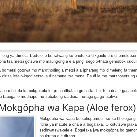
gileng ya dimela. Bodulo jo bo ratwang ke phofu ke dikgaolo tse di omeletse
a yona tsa metsi gotswa mo maungong a e a jang, segolo-thata gemsbok cucum
a bometsi gotswa mo marothoding a metsi a a ipharang mo dimeleng fa themp
o dirisa lefelo-kgodisetso la dinamane tsa tsona. Fa di le mo matshosetsing 
.
hape o bolola ka bokgakala le go phatlhalala go batla dijo, fela di a ikgagap
o taboga le motlhape mo sebakeng sa diura morago ga go tsalwa.
 Mokgôpha wa Kapa (Aloe ferox)
Mokgôpha wa Kapa ke sehupametsi se se tlholegang m
ntlha ya matute a ona a a bogalaka. O kotutswe jaaka
setlhwatswa-telele. Bogalaka jwa mokgôpha bo gamol
phukutsa e e dirang.