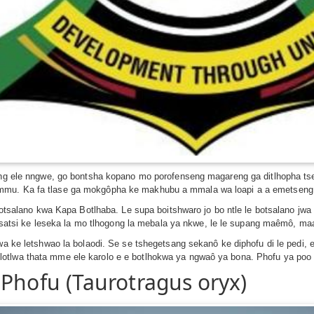
neng ele nngwe, go bontsha kopano mo porofenseng magareng ga ditlhopha tse
mmu. Ka fa tlase ga mokgôpha ke makhubu a mmala wa loapi a a emetseng 
i botsalano kwa Kapa Botlhaba. Le supa boitshwaro jo bo ntle le botsalano j
 letsatsi ke leseka la mo tlhogong la mebala ya nkwe, le le supang maêmô, m
rwa ke letshwao la bolaodi. Se se tshegetsang sekanô ke diphofu di le pedi,
lotlwa thata mme ele karolo e e botlhokwa ya ngwaô ya bona. Phofu ya poo
 Phofu (Taurotragus oryx)