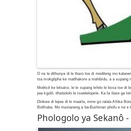
O na le dithunya di le tharo tse di medileng mo kala
tsa mokgôpha ke matlhakore a mahibidu, a a supang 
Moêtsê ke letsatsi, le le supang lefelo le bosa tse d
jwa kgolô, tlhabololo le tswelelopele. Ka fa tlase ga
Dinkwe di lejwa di le maatla, mme go ralala Afrika Bo
Botlhaba. Mo mainaneng a ba-Bushman phofu e ne e t
Phologolo ya Sekanô -