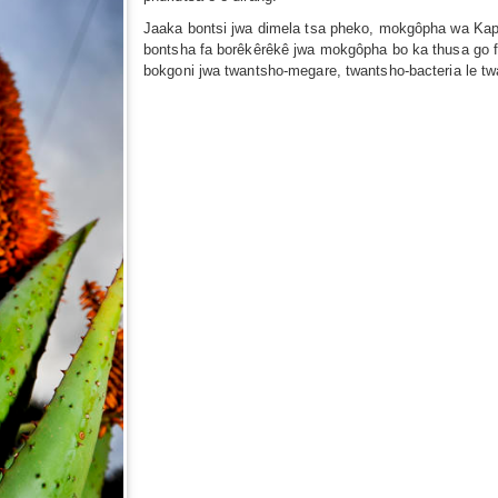
Jaaka bontsi jwa dimela tsa pheko, mokgôpha wa Kapa o
bontsha fa borêkêrêkê jwa mokgôpha bo ka thusa go fo
bokgoni jwa twantsho-megare, twantsho-bacteria le tw