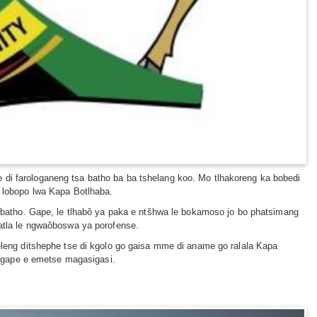
 di farologaneng tsa batho ba ba tshelang koo. Mo tlhakoreng ka bobedi
lobopo lwa Kapa Botlhaba.
wa batho. Gape, le tlhabô ya paka e ntšhwa le bokamoso jo bo phatsimang
aatla le ngwaôboswa ya porofense.
 eleng ditshephe tse di kgolo go gaisa mme di aname go ralala Kapa
 gape e emetse magasigasi.