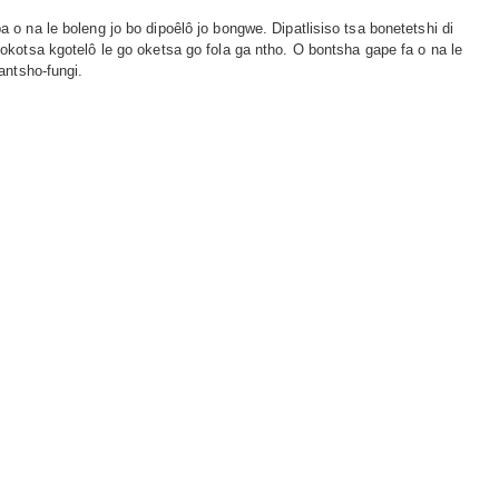
 na le boleng jo bo dipoêlô jo bongwe. Dipatlisiso tsa bonetetshi di
kotsa kgotelô le go oketsa go fola ga ntho. O bontsha gape fa o na le
antsho-fungi.