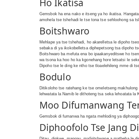
Ho Ikatisa
Gemsbok ha ena nako e itseng ya ho ikatisa. Hangata 
amohela tse tshehadi le tse tona tse sehloohong sa t
Boitshwaro
Mehlape ya tse tshehadi, ho akarelletsa le dipoho ts
sebaka di ya ikokobelletsa diphepetsong tsa dipoho t
Boitshwaro ba mefuta ena bo ipaakanyeditswe ho tsenn
wa tsona ka hoo ho ka kgonehang hore letsatsi le se
Dipoho tse le ding ke ntho tse tloaelehileng mme di ts
Bodulo
Ditikoloho tse ratehang ke tse omeletseng makhulong a
lehwatata la Namib le dithoteng tsa seka lehoatata la K
Moo Difumanwang Te
Gemsbok di fumanwa ha ngata mehloding ya diphoogolo 
Diphoofolo Tse Jang D
Ditau, dinkwe, mangau, mafiritshwane a matheba le d