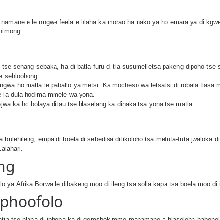
namane e le nngwe feela e hlaha ka morao ha nako ya ho emara ya di kgwedi
shimong.
eo tse senang sebaka, ha di batla furu di tla susumelletsa pakeng dipoho t
se sehloohong.
gwa ho matla le paballo ya metsi. Ka mocheso wa letsatsi di robala tlasa m
ke la dula hodima mmele wa yona.
ejwa ka ho bolaya ditau tse hlaselang ka dinaka tsa yona tse matla.
 bulehileng, empa di boela di sebedisa ditikoloho tsa mefuta-futa jwaloka d
alahari.
ng
ya Afrika Borwa le dibakeng moo di ileng tsa solla kapa tsa boela moo di i
iphoofolo
intja tse hlaha di iphepa ka di gemsbok mme manamane a hlaseleha habonol