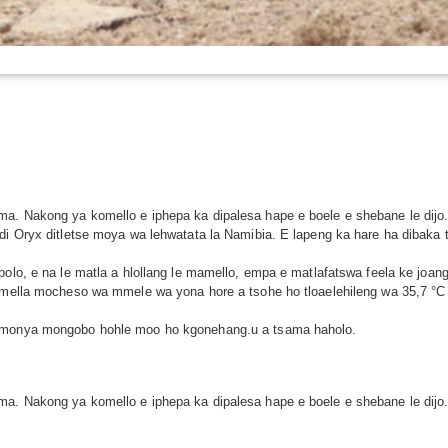
a. Nakong ya komello e iphepa ka dipalesa hape e boele e shebane le dijo.
i Oryx ditletse moya wa lehwatata la Namibia. E lapeng ka hare ha dibaka ts
 polo, e na le matla a hlollang le mamello, empa e matlafatswa feela ke j
dumella mocheso wa mmele wa yona hore a tsohe ho tloaelehileng wa 35,7 °C
o monya mongobo hohle moo ho kgonehang.u a tsama haholo.
a. Nakong ya komello e iphepa ka dipalesa hape e boele e shebane le dijo.