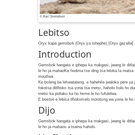
© Karl Svendsen
Lebitso
Oryx kapa gemsbok (Oryx ya tshephe) [Oryx gazella]
Introduction
Gemsbok hangata e iphepa ka makgasi, jwang le ditlam
le ho ja mahaoKa hodima tse ding tsa leloka la matsa d
moutlwa.
Ke boleng ba lehwatateng, e hahehile jwaloka pere ya
fokotsa ditlhoko tsa yona tsa metsi, haholo holo ho 
metsi ka potlako ka ho heme le ho fufulelwa.
E boetse e lebisa tlhokomelo morotong wa yona le h
Dijo
Gemsbok hangata e iphepa ka makgasi, jwang le ditlam
le ho ja mahaou a tsama haholo.