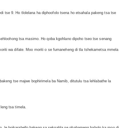
 tse 9. Ho tlolelana ha diphoofolo tsena ho etsahala pakeng tsa tse
se sehloohong tsa masimo. Ho qoba kgohlano dipoho tseo tse senang
oriti wa difate. Moo moriti o se fumaneheng di tla tshekametsa mmela
ibakeng tse majwe bophirimela ba Namib, ditutulu tsa lehlabathe la
leng tsa timela.
o, le boikarabello bakeng sa sekgahla se phahameng haholo ka moo di