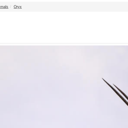
mals
Oryx