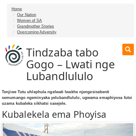
Home
Our Nation
Women of SA
Grandmother Stories
Overcoming Adversity
Tindzaba tabo
Gogo – Lwati nge
Lubandlululo
Tenjiwe Tutu uhlephula ngelwati lwakhe njengesisebenti
semumango ngeminyaka yelubandlululo, ugwama emaphiyosa futsi
uzama kubaleka sikhatsi sasejele.
Kubalekela ema Phoyisa