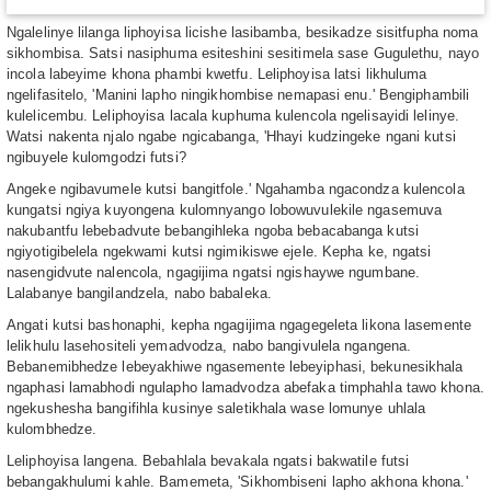
Ngalelinye lilanga liphoyisa licishe lasibamba, besikadze sisitfupha noma
sikhombisa. Satsi nasiphuma esiteshini sesitimela sase Gugulethu, nayo
incola labeyime khona phambi kwetfu. Leliphoyisa latsi likhuluma
ngelifasitelo, ʹManini lapho ningikhombise nemapasi enu.ʹ Bengiphambili
kulelicembu. Leliphoyisa lacala kuphuma kulencola ngelisayidi lelinye.
Watsi nakenta njalo ngabe ngicabanga, ʹHhayi kudzingeke ngani kutsi
ngibuyele kulomgodzi futsi?
Angeke ngibavumele kutsi bangitfole.ʹ Ngahamba ngacondza kulencola
kungatsi ngiya kuyongena kulomnyango lobowuvulekile ngasemuva
nakubantfu lebebadvute bebangihleka ngoba bebacabanga kutsi
ngiyotigibelela ngekwami kutsi ngimikiswe ejele. Kepha ke, ngatsi
nasengidvute nalencola, ngagijima ngatsi ngishaywe ngumbane.
Lalabanye bangilandzela, nabo babaleka.
Angati kutsi bashonaphi, kepha ngagijima ngagegeleta likona lasemente
lelikhulu lasehositeli yemadvodza, nabo bangivulela ngangena.
Bebanemibhedze lebeyakhiwe ngasemente lebeyiphasi, bekunesikhala
ngaphasi lamabhodi ngulapho lamadvodza abefaka timphahla tawo khona.
ngekushesha bangifihla kusinye saletikhala wase lomunye uhlala
kulombhedze.
Leliphoyisa langena. Bebahlala bevakala ngatsi bakwatile futsi
bebangakhulumi kahle. Bamemeta, ʹSikhombiseni lapho akhona khona.ʹ