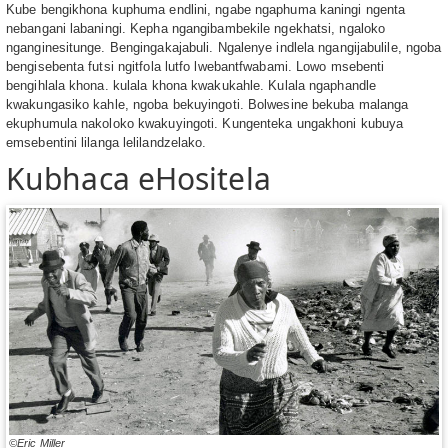
Kube bengikhona kuphuma endlini, ngabe ngaphuma kaningi ngenta
nebangani labaningi. Kepha ngangibambekile ngekhatsi, ngaloko
nganginesitunge. Bengingakajabuli. Ngalenye indlela ngangijabulile, ngoba
bengisebenta futsi ngitfola lutfo lwebantfwabami. Lowo msebenti
bengihlala khona. kulala khona kwakukahle. Kulala ngaphandle
kwakungasiko kahle, ngoba bekuyingoti. Bolwesine bekuba malanga
ekuphumula nakoloko kwakuyingoti. Kungenteka ungakhoni kubuya
emsebentini lilanga lelilandzelako.
Kubhaca eHositela
©Eric Miller