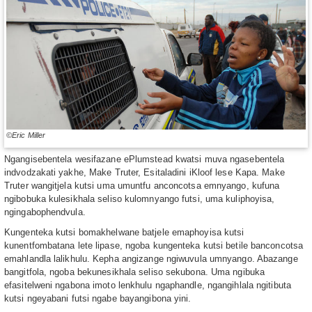
©Eric Miller
Ngangisebentela wesifazane ePlumstead kwatsi muva ngasebentela
indvodzakati yakhe, Make Truter, Esitaladini iKloof lese Kapa. Make
Truter wangitjela kutsi uma umuntfu anconcotsa emnyango, kufuna
ngibobuka kulesikhala seliso kulomnyango futsi, uma kuliphoyisa,
ngingabophendvula.
Kungenteka kutsi bomakhelwane batjele emaphoyisa kutsi
kunentfombatana lete lipase, ngoba kungenteka kutsi betile banconcotsa
emahlandla lalikhulu. Kepha angizange ngiwuvula umnyango. Abazange
bangitfola, ngoba bekunesikhala seliso sekubona. Uma ngibuka
efasitelweni ngabona imoto lenkhulu ngaphandle, ngangihlala ngitibuta
kutsi ngeyabani futsi ngabe bayangibona yini.