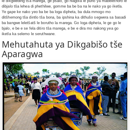
le dikgweding tša marega, ge pšalo, go hlagola le puno ya mabelethoro le
dibjalo tša lehea di phethilwe, gomme ba be ba na le nako ya go iketla.
Ye gape ke nako yeo ba be ba loga dipheta, ba dula mmogo mo
ditšhemong tša dintlo tša bona, ba ipshina ka dithušo segwera sa basadi
ba bangwe leletšatš le borutho la marega. Go loga dipheta, le ge go le
bjalo, e be e se fela ditiro tša marega, e be e dira mo nakong yea go
iketla ka selemo le seruthwane.
Mehutahuta ya Dikgabišo tše
Aparagwa