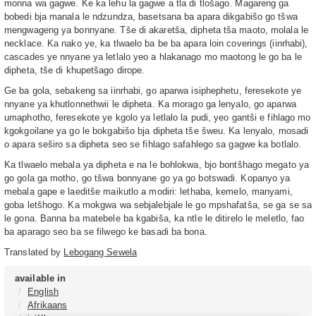
monna wa gagwe. Ke ka lehu la gagwe a tla di tlošago. Magareng ga
bobedi bja manala le ndzundza, basetsana ba apara dikgabišo go tšwa
mengwageng ya bonnyane. Tše di akaretša, dipheta tša maoto, molala le
necklace. Ka nako ye, ka tlwaelo ba be ba apara loin coverings (iinrhabi),
cascades ye nnyane ya letlalo yeo a hlakanago mo maotong le go ba le
dipheta, tše di khupetšago dirope.
Ge ba gola, sebakeng sa iinrhabi, go aparwa isiphephetu, feresekote ye
nnyane ya khutlonnethwii le dipheta. Ka morago ga lenyalo, go aparwa
umaphotho, feresekote ye kgolo ya letlalo la pudi, yeo gantši e fihlago mo
kgokgoilane ya go le bokgabišo bja dipheta tše šweu. Ka lenyalo, mosadi
o apara seširo sa dipheta seo se fihlago safahlego sa gagwe ka botlalo.
Ka tlwaelo mebala ya dipheta e na le bohlokwa, bjo bontšhago megato ya
go gola ga motho, go tšwa bonnyane go ya go botswadi. Kopanyo ya
mebala gape e laeditše maikutlo a modiri: lethaba, kemelo, manyami,
goba letšhogo. Ka mokgwa wa sebjalebjale le go mpshafatša, se ga se sa
le gona. Banna ba matebele ba kgabiša, ka ntle le ditirelo le meletlo, fao
ba aparago seo ba se filwego ke basadi ba bona.
Translated by
Lebogang Sewela
available in
English
Afrikaans