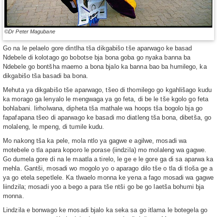
©Dr Peter Magubane
Go na le pelaelo gore dintlha tša dikgabišo tše aparwago ke basad
Ndebele di kolotago go bobotse bja bona goba go nyaka banna ba
Ndebele go bontšha maemo a bona bjalo ka banna bao ba humilego, ka
dikgabišo tša basadi ba bona.
Mehuta ya dikgabišo tše aparwago, tšeo di thomilego go kgahlišago kudu
ka morago ga lenyalo le mengwaga ya go feta, di be le tše kgolo go feta
bohlabani. Iirholwana, dipheta tša mathale wa hoops tša bogolo bja go
fapafapana tšeo di aparwago ke basadi mo diatleng tša bona, dibetša, go
molaleng, le mpeng, di tumile kudu.
Mo nakong tša ka pele, mola ntlo ya gagwe e agilwe, mosadi wa
motebele o tla apara koporo le porase (iindzila) mo molaleng wa gagwe.
Go dumela gore di na le maatla a tirelo, le ge e le gore ga di sa aparwa ka
mehla. Gantši, mosadi wo mogolo yo o aparago dilo tše o tla di tloša ge a
ya go etela sepetlele. Ka tlwaelo monna ke yena a fago mosadi wa gagwe
liindzila; mosadi yoo a bego a para tše ntši go be go laetša bohumi bja
monna.
Lindzila e bonwago ke mosadi bjalo ka seka sa go itlama le botegela go