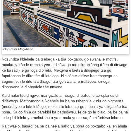
©Dr Peter Magubane
Ndzundza Ndebele ba tsebega ka tša bokgabo, go swana le motifs,
moakanyetšo le mebala yeo e dirišwago mo dikgabišong (tšeo di dirwago
ke basadi) le go loga dipheta. Mekgwa e laetša dibopego tša go
fapafapana le dika tše di latelago: Hlaloša e dirilwe ka sebopego sa
segeometri le dilo tša tlhago, tša go swana le matšoba, dinoga,
dinonyana le diphoofolo tše nnyane.
Ka dinako tše dingwe, mangwalo a meago, difeufeu le aeroplanes di
dirišwago. Mathomong a Ndebele ba be ba tshephile kudu go pigments
(mošidi yoo o lekeletšego, molora le letsopa) go mebala ya dikgabišo tša
bona. Ka go fihla ga barekiši ba bathošweu, le ge go le bjalo, ba be ba na
le le phihlelelo ya mehutahuta ya mmala yeo e sa, šomišetšwa lehono.
Ka tlwaelo, basadi ba be ba neela nako ya bona go bokgabo ka lehlabula