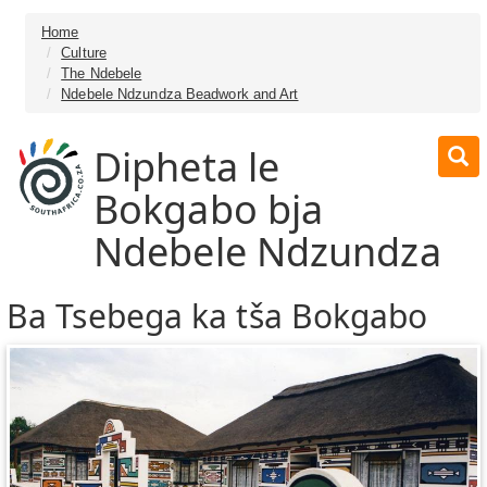
Home
Culture
The Ndebele
Ndebele Ndzundza Beadwork and Art
Dipheta le
Bokgabo bja
Ndebele Ndzundza
Ba Tsebega ka tša Bokgabo