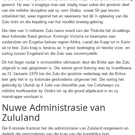
geword. Hy was 'n kragtige man wat stadig maar seker die grootste deel
van die militêre dissipline wat sy oom Shaka sowat 50 jaar tevore
ontwikkel het, weer ingestel het en weereens het dit 'n oplewing van die
Zulu trots en die bepaling van hul noodlot teweeg gebring.
Die idee van 'n militante Zulu nasie noord van die Thukela het skuddings
deur koloniale Natal gestuur. Koningin Victoria se beamptes was
vasbeslote om Engelse beheer regoor Afrika, vanaf die Kaap tot in Kaïro
uit te brei. Zulu krag is beskou as 'n groot bedreiging vir hierdie visie, en
oorlog tussen Engeland en die Zulu was onvermydelik.
Dit het begin nadat 'n onmoontlike ultimatum deur die Britte aan die Zulu
uitgeryk is wat geïgnoreer is. Die eerste groot botsing was by Isandlwana
op 21 Januarie 1879 toe die Zulu die grootste nederlaag wat die Britse
leër gely het in sy koloniale geskiedenis uitgevoer het. Die oorlog het
geëindig by Ulundi op 4 Julie van dieselfde jaar, toe Cetshwayo se
militêre hoofkwartier by Ondini tot op die grond afgebrand is en sy
manskappe verslaan is.
Nuwe Administrasie van
Zululand
Die Koloniale Kantoor het die administrasie van Zululand oorgeneem en
dadelik die vermindering van die krag van die koninklike huis