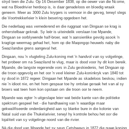
stryd teen die Zulu. Op 16 Desember 1838, op die oewer van die Ncome,
wat na Bloedrivier herdoop is, is daar genadeloos en bloedig wraak
geneem. Meer as 3000 Zulu krygers is vermoor in die geveg, terwyl slegs
die Voortrekkerleier ŉ klein besering opgedoen het.
Die nederlaag was vernederend en die ruggraat van Dingaan se krag is
onherstelbaar geknak. Sy leër is uiteindelik verslaan toe Mpande,
Dingaan se oorblywende half-broer, wat 'n aansienlike gevolg asook 'n
kragtige weermag gehad het, hom op die Maqongqo heuwels naby die
Swazilandse grens aangeval het.
Dingaan, nou 'n vlugteling Zulu-koning met 'n handvol van sy volgelinge,
het probeer om na Swaziland te vlug, maar is dood voor hy dit kon bereik.
Mpande, die langste regerende vors in Zulu geskiedenis, het Dingaan op
die troon opgevolg en het oor 'n veel kleiner Zulu-koninkryk van 1840 tot
sy dood in 1872 regeer. Dingaan het Mpande as skadeloos beskou, indien
nie 'n idioot nie, en het hom gespaar toe hy ontslae geraak het van al sy
broers wat teen hom kon opstaan om die troon oor te neem.
Mpande was egter 'n uitgeslape leier wat beide kante van die politieke
spektrum gespeel het - die handhawing van 'n waardige maar
gekwalifiseerde onderdanigheid aan sy blanke bure in die kolonie van
Natal suid van die Thukelarivier, terwyl hy kontrole behou het oor die
lojaliteit van sy volgelinge noord van die rivier.
Ná die dood van Mpande het sy seun Cetshwayo in 1872 die nuwe koning