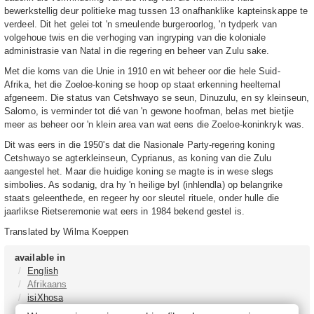
bewerkstellig deur politieke mag tussen 13 onafhanklike kapteinskappe te
verdeel. Dit het gelei tot 'n smeulende burgeroorlog, 'n tydperk van
volgehoue ​​twis en die verhoging van ingryping van die koloniale
administrasie van Natal in die regering en beheer van Zulu sake.
Met die koms van die Unie in 1910 en wit beheer oor die hele Suid-
Afrika, het die Zoeloe-koning se hoop op staat erkenning heeltemal
afgeneem. Die status van Cetshwayo se seun, Dinuzulu, en sy kleinseun,
Salomo, is verminder tot dié van 'n gewone hoofman, belas met bietjie
meer as beheer oor 'n klein area van wat eens die Zoeloe-koninkryk was.
Dit was eers in die 1950's dat die Nasionale Party-regering koning
Cetshwayo se agterkleinseun, Cyprianus, as koning van die Zulu
aangestel het. Maar die huidige koning se magte is in wese slegs
simbolies. As sodanig, dra hy 'n heilige byl (inhlendla) op belangrike
staats geleenthede, en regeer hy oor sleutel rituele, onder hulle die
jaarlikse Rietseremonie wat eers in 1984 bekend gestel is.
Translated by Wilma Koeppen
available in
English
Afrikaans
isiXhosa
isiZulu