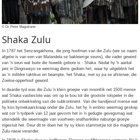
© Dr Peter Magubane
Shaka Zulu
In 1787 het Senzangakhona, die jong hoofman van die Zulu (wie se naam
afgelei is van een van Malandela se bakleierige seuns), die vader geword
van 'n seun wat buite die huwelik gebore is - Shaka. Nadat hy 'n aantal
jare in Dingiswayo se weermag diens gedoen het, waar hy uitgeblink het
as 'n militêre taktikus en beampte, het Shaka, met sy pa se afsterwe, die
Zoeloe-opperhoof geword.
In daardie tyd was die Zulu 'n klein groepie van moontlik net 1500 mense
wat Shaka vasbeslote was om op te bou tot die grootste rolspeler in die
politieke ontwikkeling van die subkontinent. Van die handjievol mense wat
hy kon bymekaarskraap onder die Zulu, het hy 'n embrio weermag geskep
wat oor 'n tydperk van 12 jaar gevorm het in 'n gedugte gevegsmag wat
uiteindelik die weermagte van voorheen onafhanklike naburige groepe
ingesluit het. Deur dit te doen het hy sy klein stammetjie tot die magtigste
Zulu-nasie verander.