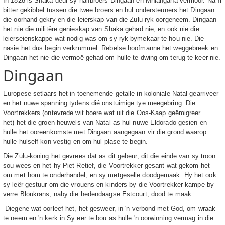
In 1828 is Shaka deur sy halfbroers Dingaan en Mhlangana vermoor. Na ŉ
bitter gekibbel tussen die twee broers en hul ondersteuners het Dingaan
die oorhand gekry en die leierskap van die Zulu-ryk oorgeneem. Dingaan
het nie die militêre genieskap van Shaka gehad nie, en ook nie die
leierseienskappe wat nodig was om sy ryk bymekaar te hou nie. Die
nasie het dus begin verkrummel. Rebelse hoofmanne het weggebreek en
Dingaan het nie die vermoë gehad om hulle te dwing om terug te keer nie.
Dingaan
Europese setlaars het in toenemende getalle in koloniale Natal gearriveer
en het nuwe spanning tydens dié onstuimige tye meegebring. Die
Voortrekkers (ontevrede wit boere wat uit die Oos-Kaap geëmigreer
het) het die groen heuwels van Natal as hul nuwe Eldorado gesien en
hulle het ooreenkomste met Dingaan aangegaan vir die grond waarop
hulle hulself kon vestig en om hul plase te begin.
Die Zulu-koning het gevrees dat as dit gebeur, dit die einde van sy troon
sou wees en het hy Piet Retief, die Voortrekker gesant wat gekom het
om met hom te onderhandel, en sy metgeselle doodgemaak. Hy het ook
sy leër gestuur om die vrouens en kinders by die Voortrekker-kampe by
verre Bloukrans, naby die hedendaagse Estcourt, dood te maak.
Diegene wat oorleef het, het gesweer, in 'n verbond met God, om wraak
te neem en 'n kerk in Sy eer te bou as hulle 'n oorwinning vermag in die