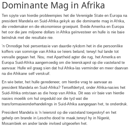
Dominante Mag in Afrika
Ten spyte van hierdie probleempies het die Verenigde State en Europa na
president Mandela en Suid-Afrika gekyk as die dominante mag in Afrika,
die vredemaker en die ekonomiese groeipunt. Beide Amerika en Europa
het oor die jare miljoene dollars in Afrika geïnvesteer en hulle is nie baie
beïndruk met die resultate nie.
’n Onnodige hoë persentasie van daardie rykdom het in die persoonlike
koffers van sommige van Afrika se leiers beland, terwyl hul lande tot
vervalle gegaan het. Nou, met Apartheid agter die rug, het Amerika en
Europa Suid-Afrika aangemoedig om die leierskaprol op die vasteland te
aanvaar. Hulle wil graag sien dat hul Afrika-las verminder en meer daarvan
na die Afrikane self verskuif.
En wie beter, het hulle geredeneer, om hierdie vrag te aanvaar as
president Mandela en Suid-Afrika? Terselfdertyd, onder Afrika-nasies het
Suid-Afrika ontstaan ​​as die hoop van Afrika. Dit was vir baie van hierdie
nasies moeilik om hul ongeduld oor die tyd wat die
transformasieonderhandelings in Suid-Afrika aangegaan het, te onderdruk.
President Mandela is 'n leiersrol op die vasteland toegeskryf en het
gehelp om brande in Lesotho dood te maak,terwyl hy in Nigerië,
Mosambiek en ander lande invloed uitgeoefen het.