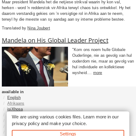
Maar president Mandela het die netjiese strikval waarin hy kon val,
herken - word 'n redderstok vir Afrika terwyl chaos tuis ontwikkel. Hy het
daarom verstandig gekies om ’n versigtige rol in Afrika aan te neem,
terwyl hy die meeste van sy aandag aan sy interne probleme bestee.
Translated by
Nina Joubert
Mandela on His Global Leader Project
"Kom ons noem hulle Globale
Ouderlinge, nie as gevolg van hul
ouderdom nie, maar as gevolg van
hul individuele en kollektiewe
wysheid....
more
available in
English
Afrikaans
isiXhosa
isiZulu
We are using various cookies files. Learn more in our
Sesotho
privacy policy
and make your choice.
Tshivenḓa
Sepedi
Settings