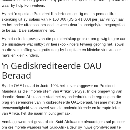
waar hy hulp kon verleen.
Hy het ’n spesiale President Kinderfonds gestig met ’n persoonlike
skenking uit sy salaris van R 150 000 (US $ 41 000) per jaar vir vyf jaar
en het ander uitgenooi om deel te wees deur ’n soortgelyke toegangsfooi
te betaal. Baie sakemanne het.
Hy het ook die gewig van die presidentskap gebruik om gewig te gee aan
die inisiatiewe wat ontbyt vir laerskoolkinders teweeg gebring het, sowel
as die verskaffing van gratis sorg by hospitale en klinieke vir swanger
ma’s en klein kinders.
’n Gediskrediteerde OAU
Beraad
By die OAE beraad in Junie 1994 het ’n verslaggewer na President
Mandela as die "morele stem van Afrika" verwys. In die omgewing van
daardie Noord-Afrikaanse stad met sy onderdrukkende regering en die
prag en seremonie van ’n diskrediteerde OAE-beraad, tesame met die
teenwoordigheid van soveel van die onderdrukkende en korrupte leiers
van Afrika, het die naam 'n punt gemaak.
Verslaggewers het gevra of die Suid-Afrikaanse afvaardigers sal probeer
om die morele waardes wat Suid-Afrika deur sy nuwe grondwet aan te