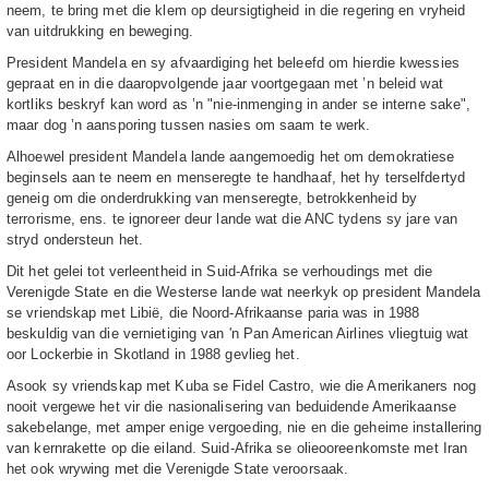
neem, te bring met die klem op deursigtigheid in die regering en vryheid
van uitdrukking en beweging.
President Mandela en sy afvaardiging het beleefd om hierdie kwessies
gepraat en in die daaropvolgende jaar voortgegaan met ’n beleid wat
kortliks beskryf kan word as ’n "nie-inmenging in ander se interne sake",
maar dog ’n aansporing tussen nasies om saam te werk.
Alhoewel president Mandela lande aangemoedig het om demokratiese
beginsels aan te neem en menseregte te handhaaf, het hy terselfdertyd
geneig om die onderdrukking van menseregte, betrokkenheid by
terrorisme, ens. te ignoreer deur lande wat die ANC tydens sy jare van
stryd ondersteun het.
Dit het gelei tot verleentheid in Suid-Afrika se verhoudings met die
Verenigde State en die Westerse lande wat neerkyk op president Mandela
se vriendskap met Libië, die Noord-Afrikaanse paria was in 1988
beskuldig van die vernietiging van 'n Pan American Airlines vliegtuig wat
oor Lockerbie in Skotland in 1988 gevlieg het.
Asook sy vriendskap met Kuba se Fidel Castro, wie die Amerikaners nog
nooit vergewe het vir die nasionalisering van beduidende Amerikaanse
sakebelange, met amper enige vergoeding, nie en die geheime installering
van kernrakette op die eiland. Suid-Afrika se olieooreenkomste met Iran
het ook wrywing met die Verenigde State veroorsaak.