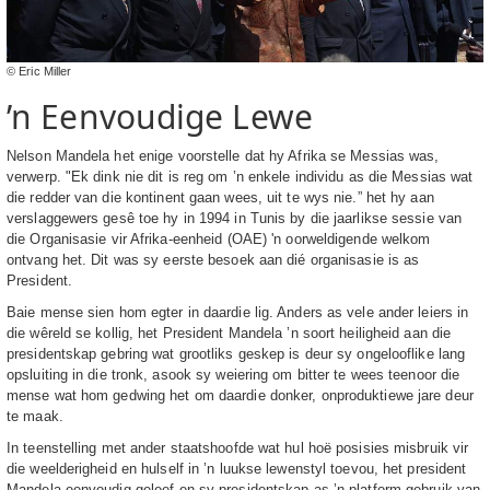
© Eric Miller
’n Eenvoudige Lewe
Nelson Mandela het enige voorstelle dat hy Afrika se Messias was,
verwerp. "Ek dink nie dit is reg om ’n enkele individu as die Messias wat
die redder van die kontinent gaan wees, uit te wys nie.” het hy aan
verslaggewers gesê toe hy in 1994 in Tunis by die jaarlikse sessie van
die Organisasie vir Afrika-eenheid (OAE) 'n oorweldigende welkom
ontvang het. Dit was sy eerste besoek aan dié organisasie is as
President.
Baie mense sien hom egter in daardie lig. Anders as vele ander leiers in
die wêreld se kollig, het President Mandela ’n soort heiligheid aan die
presidentskap gebring wat grootliks geskep is deur sy ongelooflike lang
opsluiting in die tronk, asook sy weiering om bitter te wees teenoor die
mense wat hom gedwing het om daardie donker, onproduktiewe jare deur
te maak.
In teenstelling met ander staatshoofde wat hul hoë posisies misbruik vir
die weelderigheid en hulself in ’n luukse lewenstyl toevou, het president
Mandela eenvoudig geleef en sy presidentskap as ’n platform gebruik van