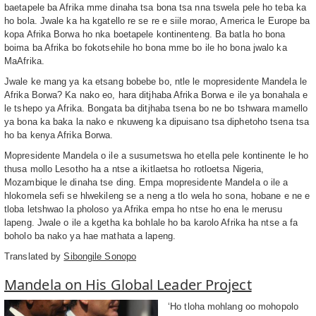
baetapele ba Afrika mme dinaha tsa bona tsa nna tswela pele ho teba ka
ho bola. Jwale ka ha kgatello re se re e siile morao, America le Europe ba
kopa Afrika Borwa ho nka boetapele kontinenteng. Ba batla ho bona
boima ba Afrika bo fokotsehile ho bona mme bo ile ho bona jwalo ka
MaAfrika.
Jwale ke mang ya ka etsang bobebe bo, ntle le mopresidente Mandela le
Afrika Borwa? Ka nako eo, hara ditjhaba Afrika Borwa e ile ya bonahala e
le tshepo ya Afrika. Bongata ba ditjhaba tsena bo ne bo tshwara mamello
ya bona ka baka la nako e nkuweng ka dipuisano tsa diphetoho tsena tsa
ho ba kenya Afrika Borwa.
Mopresidente Mandela o ile a susumetswa ho etella pele kontinente le ho
thusa mollo Lesotho ha a ntse a ikitlaetsa ho rotloetsa Nigeria,
Mozambique le dinaha tse ding. Empa mopresidente Mandela o ile a
hlokomela sefi se hlwekileng se a neng a tlo wela ho sona, hobane e ne e
tloba letshwao la pholoso ya Afrika empa ho ntse ho ena le merusu
lapeng. Jwale o ile a kgetha ka bohlale ho ba karolo Afrika ha ntse a fa
boholo ba nako ya hae mathata a lapeng.
Translated by
Sibongile Sonopo
Mandela on His Global Leader Project
‘Ho tloha mohlang oo mohopolo