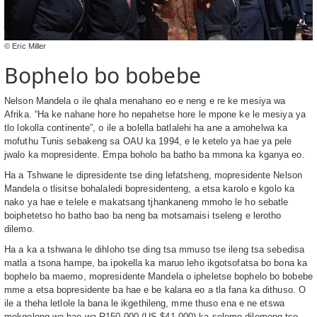
© Eric Miller
Bophelo bo bobebe
Nelson Mandela o ile qhala menahano eo e neng e re ke mesiya wa
Afrika. “Ha ke nahane hore ho nepahetse hore le mpone ke le mesiya ya
tlo lokolla continente”, o ile a bolella batlalehi ha ane a amohelwa ka
mofuthu Tunis sebakeng sa OAU ka 1994, e le ketelo ya hae ya pele
jwalo ka mopresidente. Empa boholo ba batho ba mmona ka kganya eo.
Ha a Tshwane le dipresidente tse ding lefatsheng, mopresidente Nelson
Mandela o tlisitse bohalaledi bopresidenteng, a etsa karolo e kgolo ka
nako ya hae e telele e makatsang tjhankaneng mmoho le ho sebatle
boiphetetso ho batho bao ba neng ba motsamaisi tseleng e lerotho
dilemo.
Ha a ka a tshwana le dihloho tse ding tsa mmuso tse ileng tsa sebedisa
matla a tsona hampe, ba ipokella ka maruo leho ikgotsofatsa bo bona ka
bophelo ba maemo, mopresidente Mandela o ipheletse bophelo bo bobebe
mme a etsa bopresidente ba hae e be kalana eo a tla fana ka dithuso. O
ile a theha letlole la bana le ikgethileng, mme thuso ena e ne etswa
mokgolong wa hae wa R150 000 (US $41 000) ka selemo dilemong tse