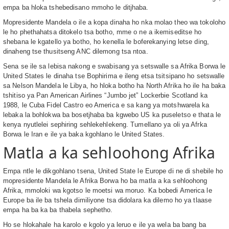
empa ba hloka tshebedisano mmoho le ditjhaba.
Mopresidente Mandela o ile a kopa dinaha ho nka molao theo wa tokoloho
le ho phethahatsa ditokelo tsa botho, mme o ne a ikemiseditse ho
shebana le kgatello ya botho, ho kenella le boferekanying letse ding,
dinaheng tse thusitseng ANC dilemong tsa ntoa.
Sena se ile sa lebisa nakong e swabisang ya setswalle sa Afrika Borwa le
United States le dinaha tse Bophirima e ileng etsa tsitsipano ho setswalle
sa Nelson Mandela le Libya, ho hloka botho ha North Afrika ho ile ha baka
tshitiso ya Pan American Airlines “Jumbo jet” Lockerbie Scotland ka
1988, le Cuba Fidel Castro eo America e sa kang ya motshwarela ka
lebaka la bohlokwa ba bosetjhaba ba kgwebo US ka puseletso e thata le
kenya nyutlelei sephiring sehlekehlekeng. Tumellano ya oli ya Afrka
Borwa le Iran e ile ya baka kgohlano le United States.
Matla a ka sehloohong Afrika
Empa ntle le dikgohlano tsena, United State le Europe di ne di shebile ho
mopresidente Mandela le Afrika Borwa ho ba matla a ka sehloohong
Afrika, mmoloki wa kgotso le moetsi wa moruo. Ka bobedi America le
Europe ba ile ba tshela dimiliyone tsa didolara ka dilemo ho ya tlaase
empa ha ba ka ba thabela sephetho.
Ho se hlokahale ha karolo e kgolo ya leruo e ile ya wela ba bang ba