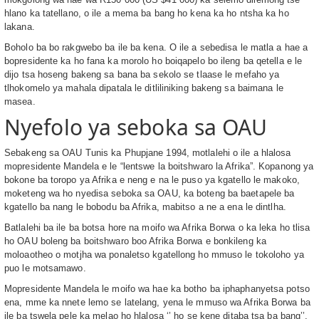
hlano ka tatellano, o ile a mema ba bang ho kena ka ho ntsha ka ho
lakana.
Boholo ba bo rakgwebo ba ile ba kena. O ile a sebedisa le matla a hae a
bopresidente ka ho fana ka morolo ho boiqapelo bo ileng ba qetella e le
dijo tsa hoseng bakeng sa bana ba sekolo se tlaase le mefaho ya
tlhokomelo ya mahala dipatala le ditliliniking bakeng sa baimana le
masea.
Nyefolo ya seboka sa OAU
Sebakeng sa OAU Tunis ka Phupjane 1994, motlalehi o ile a hlalosa
mopresidente Mandela e le “lentswe la boitshwaro la Afrika”. Kopanong ya
bokone ba toropo ya Afrika e neng e na le puso ya kgatello le makoko,
moketeng wa ho nyedisa seboka sa OAU, ka boteng ba baetapele ba
kgatello ba nang le bobodu ba Afrika, mabitso a ne a ena le dintlha.
Batlalehi ba ile ba botsa hore na moifo wa Afrika Borwa o ka leka ho tlisa
ho OAU boleng ba boitshwaro boo Afrika Borwa e bonkileng ka
moloaotheo o motjha wa ponaletso kgatellong ho mmuso le tokoloho ya
puo le motsamawo.
Mopresidente Mandela le moifo wa hae ka botho ba iphaphanyetsa potso
ena, mme ka nnete lemo se latelang, yena le mmuso wa Afrika Borwa ba
ile ba tswela pele ka melao ho hlalosa ‘’ ho se kene ditaba tsa ba bang’’,