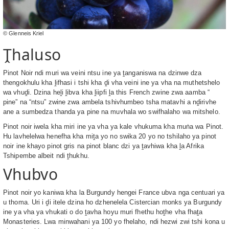
© Glenneis Kriel
Ṱhaluso
Pinot Noir ndi muri wa veini ntsu ine ya ṱanganiswa na dzinwe dza
thengokhulu kha ḽifhasi i tshi kha ḓi vha veini ine ya vha na muthetshelo
wa vhuḓi. Dzina heḽi ḽibva kha ḽiipfi ḽa this French zwine zwa aamba “
pine” na “ntsu” zwine zwa ambela tshivhumbeo tsha matavhi a nḓirivhe
ane a sumbedza thanda ya pine na muvhala wo swifhalaho wa mitshelo.
Pinot noir iwela kha miri ine ya vha ya kale vhukuma kha muṅa wa Pinot.
Hu lavhelelwa henefha kha miṱa yo no swika 20 yo no tshilaho ya pinot
noir ine khayo pinot gris na pinot blanc dzi ya ṱavhiwa kha ḽa Afrika
Tshipembe albeit ndi ṱhukhu.
Vhubvo
Pinot noir yo kaniwa kha la Burgundy hengei France ubva nga centuari ya
u thoma. Uri i ḓi itele dzina ho dzhenelela Cistercian monks ya Burgundy
ine ya vha ya vhukati o do ṱavha hoyu muri fhethu hoṱhe vha fhaṱa
Monasteries. Lwa minwahani ya 100 yo fhelaho, ndi hezwi zwi tshi kona u