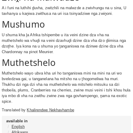
A i funi na luthihi ḓuvha, zwitzhili na malwzde a zwivhungu na u sina, U
tavhanya u kaṋiwa zwithusa na uri isa tsinyadziwe nga zwiṋoni.
Mushumo
U shuma kha ḽa Afrika tshipembe u ita veini dzine dza vha na
muthetshelo wa vhuḓi na veini dzavhuḓi dzine dza vha dzo ḓiimisa nga
dzoṱhe. Iya kona na u shuma yo ṱanganiswa na dzinwe dzine dza vha
Chardonnay na pinot Meunier.
Muthetshelo
Muthetshelo wayo ubva kha uri ho tanganiswa mini na mini na uri wo
bveledzwa gai, u tanganelana ha mitsho na u ṱhogomeliwa ha muri.
Thukhu dzi nga dzi vha na muthetshelo wa mitshelo mitsuku sa dzi
thobeila, plums, Cranberries na cherries, zwine musi veini i tshi khou hula
iya mbo di vha na zwithu zwine zwa nga govhampengo, ṋama na exotic
spice.
Translated by
Khalirendwe Nekhavhambe
available in
English
Afrikaans