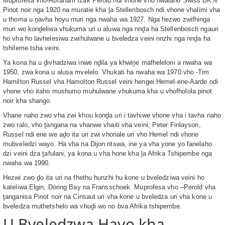
Muprofesa vho-Abraham Izak Perold ndi vhone vho hwalaho Swiss BK%
Pinot noir nga 1920 na muratie kha ḽa Stellenbosch ndi vhone vhalimi vha
u thoma u ṋavha hoyu muri nga nwaha wa 1927. Nga hezwo zwifhinga
muri wo konḓeliwa vhukuma uri u aluwa nga nnḓa ha Stellenbosch ngauri
ho vha ho lavhelesiwa zwihulwane u bveledza veini nnzhi nga nnḓa ha
tshileme tsha veini.
Ya kona ha u ḓivhadziwa inwe nḓila ya khwiṋe mafheleloni a nwaha wa
1950, zwa kona u alusa mvelelo. Vhukati ha nwaha wa 1970 vho -Tim
Hamilton Russel vha Hamolton Russel veini hengei Hemel-ene-Aarde ndi
vhone vho itaho mushumo muhulwane vhukuma kha u vhofholola pinot
noir kha shango.
Vhane naho zwo vha zwi khou konḓa uri i tavhiwe vhone vha i tavha naho
zwo ralo, vho ṱangana na vhanwe vhaiti vha veini, Peter Finlayson,
Russel ndi ene we aḓo ita uri zwi vhonale uri vho Hemel ndi vhone
mubveledzi wayo. Ha vha na Dijon ntswa, ine ya vha yone yo fanelaho
dzi veini dza ṱafulani, ya kona u vha hone kha ḽa Afrika Tshipembe nga
nwaha wa 1990.
Hezwi zwo ḓo ita uri na fhethu hunzhi hu kone u bveledziwa veini ho
kateliwa Elgin, Doring Bay na Fransschoek. Muprofesa vho –Perold vha
ṱanganisa Pinot noir na Cinsaut uri vha kone u bveledza uri vha kone u
bveledza muthetshelo wa vhuḓi wo no bva Afrika tshipembe.
U Bveledzwa Hayo kha