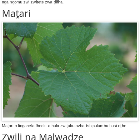
nga ngomu zwi zwitete zwa ḓifha.
Maṱari
Maṱari o linganela fhedzi a hula zwiṱuku avha tshipulumbu husi oṱhe.
Zwiḽi na Malwadze