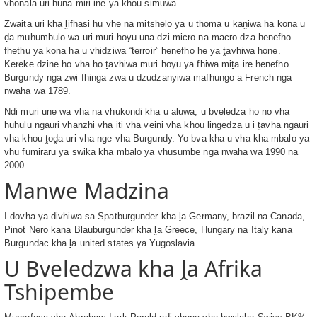
vhonala uri huna miri ine ya khou simuwa.
Zwaita uri kha ḽifhasi hu vhe na mitshelo ya u thoma u kaṋiwa ha kona u
ḓa muhumbulo wa uri muri hoyu una dzi micro na macro dza henefho
fhethu ya kona ha u vhidziwa “terroir” henefho he ya ṱavhiwa hone.
Kereke dzine ho vha ho ṱavhiwa muri hoyu ya fhiwa miṱa ire henefho
Burgundy nga zwi fhinga zwa u dzudzanyiwa mafhungo a French nga
nwaha wa 1789.
Ndi muri une wa vha na vhukondi kha u aluwa, u bveledza ho no vha
huhulu ngauri vhanzhi vha iti vha veini vha khou lingedza u i ṱavha ngauri
vha khou ṱoḓa uri vha nge vha Burgundy. Yo bva kha u vha kha mbalo ya
vhu fumiraru ya swika kha mbalo ya vhusumbe nga nwaha wa 1990 na
2000.
Manwe Madzina
I dovha ya divhiwa sa Spatburgunder kha ḽa Germany, brazil na Canada,
Pinot Nero kana Blauburgunder kha ḽa Greece, Hungary na Italy kana
Burgundac kha ḽa united states ya Yugoslavia.
U Bveledzwa kha ḽa Afrika
Tshipembe