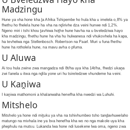
Madzingu
Hune ya vha hone kha ḽa Afrika Tshipembe ho hula kha u imelela o,8% ya
fhethu ho fhelela hune ha vha na nḓirivhe dza veini hunwe ndi 1,2%.
Ngeno miri i tshi khou ṱavhiwa hoṱhe hune havha na u bveledziwa hayo
kha madzingu, fhethu hune ha vha hu hulwanesa ndi vhukovhela ha kapa,
ha tevhelwa nga Stellenbosch. Robertson na Paarl. Muri u funa fhethu
hune ha rotholela hune, na mavu avha o pfuma.
U Aluwa
Ai tou hula zwine zwa mangadza ndi 8t/ha uya kha 14t/ha, fhedzi ukaṋa
zwi fanela u itwa nga nḓila yone uri hu tsireledzwe vhundeme ha veini.
U Kaṋiwa
I kaṋiwa mathomoni a khalanwaha henefha kha nwedzi wa Luhuhi.
Mitshelo
Mitshelo ya hone ndi miṱuku ya vha na tshivhumbeo tsho tanḓavhuwelaho
matungo na mivhala ine ya bva henefha kha wo no nga makole uya kha
phephulu na mutsu. Lukanda lwa hone ndi lusekene lwa oma, ngeno zwa