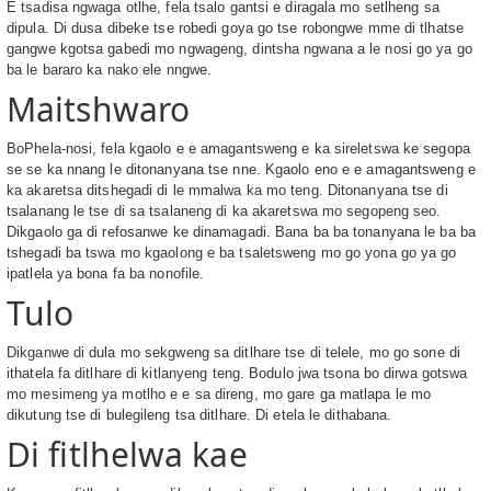
E tsadisa ngwaga otlhe, fela tsalo gantsi e diragala mo setlheng sa
dipula. Di dusa dibeke tse robedi goya go tse robongwe mme di tlhatse
gangwe kgotsa gabedi mo ngwageng, dintsha ngwana a le nosi go ya go
ba le bararo ka nako ele nngwe.
Maitshwaro
BoPhela-nosi, fela kgaolo e e amagantsweng e ka sireletswa ke segopa
se se ka nnang le ditonanyana tse nne. Kgaolo eno e e amagantsweng e
ka akaretsa ditshegadi di le mmalwa ka mo teng. Ditonanyana tse di
tsalanang le tse di sa tsalaneng di ka akaretswa mo segopeng seo.
Dikgaolo ga di refosanwe ke dinamagadi. Bana ba ba tonanyana le ba ba
tshegadi ba tswa mo kgaolong e ba tsaletsweng mo go yona go ya go
ipatlela ya bona fa ba nonofile.
Tulo
Dikganwe di dula mo sekgweng sa ditlhare tse di telele, mo go sone di
ithatela fa ditlhare di kitlanyeng teng. Bodulo jwa tsona bo dirwa gotswa
mo mesimeng ya motlho e e sa direng, mo gare ga matlapa le mo
dikutung tse di bulegileng tsa ditlhare. Di etela le dithabana.
Di fitlhelwa kae