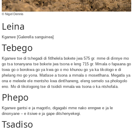
© Nigel Dennis
Leina
Kganwe [Galerella sanguinea]
Tebego
Kganwe tse di tshegadi di fitlhelela bokete jwa 575 gr. mme di dinnye mo
go tsa tonanyana tse bokete jwa tsona e leng 715 gr. Mmala o fapaana go
tswa go o borokwa go ya kwa go o mo khunou go ya ka tikologo e di
phelang mo go yona. Matlase a tsona a mmala o mosetlhana. Megatla ya
ona e meleele ele mentsho kwa dintlhaneng, eleng semelo sa phologolo
eno. Mo di tikologong tse di tsididi mmala wa tsona o ka ntshofala.
Phepo
Kganwe gantsi e ja magotlo, digagabi mme nako enngwe e ja le
dinonyane – e itsiwe e ja gape ditshenyekegi.
Tsadiso