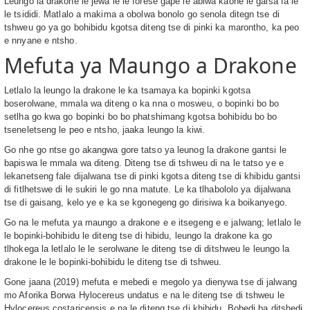
Leungo la drakone le jewa le le foreše gape le abiwa kaone le gaisa fa le
le tsididi. Matlalo a makima a obolwa bonolo go senola ditegn tse di
tshweu go ya go bohibidu kgotsa diteng tse di pinki ka marontho, ka peo
e nnyane e ntsho.
Mefuta ya Maungo a Drakone
Letlalo la leungo la drakone le ka tsamaya ka bopinki kgotsa
boserolwane, mmala wa diteng o ka nna o mosweu, o bopinki bo bo
setlha go kwa go bopinki bo bo phatshimang kgotsa bohibidu bo bo
tseneletseng le peo e ntsho, jaaka leungo la kiwi.
Go nhe go ntse go akangwa gore tatso ya leunog la drakone gantsi le
bapiswa le mmala wa diteng. Diteng tse di tshweu di na le tatso ye e
lekanetseng fale dijalwana tse di pinki kgotsa diteng tse di khibidu gantsi
di fitlhetswe di le sukiri le go nna matute. Le ka tlhabololo ya dijalwana
tse di gaisang, kelo ye e ka se kgonegeng go dirisiwa ka boikanyego.
Go na le mefuta ya maungo a drakone e e itsegeng e e jalwang; letlalo le
le bopinki-bohibidu le diteng tse di hibidu, leungo la drakone ka go
tlhokega la letlalo le le serolwane le diteng tse di ditshweu le leungo la
drakone le le bopinki-bohibidu le diteng tse di tshweu.
Gone jaana (2019) mefuta e mebedi e megolo ya dienywa tse di jalwang
mo Aforika Borwa Hylocereus undatus e na le diteng tse di tshweu le
Hylocereus costaricensis e na le diteng tse di khibidu. Bobedi ba ditshedi