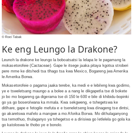
© Roei Tabak
Ke eng Leungo la Drakone?
Leunoh la drakone ke leungo la boboatsatsi la lelapa le le pagamang la
mokasetorofeie (Cactaceae). Gape le itsege jaaka pitaya kgotsa stroberi
pere mme ke ditshedi tsa tlhago tsa kwa Mexico, Bogareng jwa Amerika
le Amerika Borwa.
Mokasetorofeie o pagama jaaka terebe, ka medi e e lebileng kwa godimo,
ye e tsweletsang maungo a a bolee a a nang le dikgapetla tse di bokete
jo bo mo bogareng ga digerama tse di 150 le 600 e bile di khibidu-bopinki
go ya go boserolwana ka mmala. Kwa sekgweng, e tshegetswa ke
ditlhare, gape e fetogile mefuta e e tseneletseng kwa dinageng tse dintsi,
go akaretswa mafelo a mangwe a mo Aforika Borwa. Mo dithulaganyong
tsa temothuo, thulaganyo ya tshegetso e a dirisiwa go letlelela go gola ka
go katoloswa le thobo ye e bonolo.