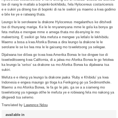
tse di nang le matlalo a bopinki-bokhibidu, fela Hylocereus costaricensis
e e sukiri ya diteng tse di bopinki di na le swikiri ya maemo a kwa godimo
e bile ke ye e ratwang thata.
Leungo le le serolwane la drakone Hylocereus megalanthus ke ditshedi
tse di thunyang mariga. Ke le le nnyanenyana mme le gola ka bonya go
feta mefuta e mengwe mme e amega thata mo disenying le mo
malwetsing. E swikiri go feta mefuta e mengwe ya letlalo le lekhibidu.
Maemo a bosa a kwa Aforika Borwa a dira leungo la drakone le le
serolane le se ke lwa nna le le gaisang mo tsweletsong ya selegae.
Dijalwana tse dišwa go tswa kwa Amerika Borwa le tse dingwe tse di
tsweleditsweng kwa California, di a jalwa mo Aforika Borwa le go fetolwa
ka leungo la ‘setso’ sa drakone sa mo Aforika Borwa ka dijalwana tsa
sukiri.
Mefuta e e rileng ya leungo la drakone jaaka ‘Ruby e Khibidu’ ya kwa
Indonesia e engwa maungo go tloga ka Ferikgong go ya Sedimonthole.
Maemo a mo Aforika Borwa, le fa go le jalo, ga se a a siameng mo
tsweletsong ya ngwaga otlhe le mefuta ye e robiwang fela mo nakong ya
dikgwedi tsa selemo.
Translated by
Lawrence Ndou
available in