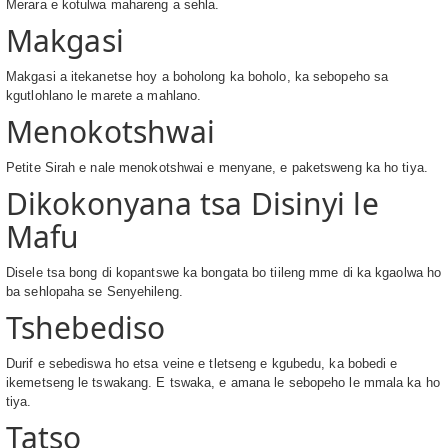
Merara e kotulwa mahareng a sehla.
Makgasi
Makgasi a itekanetse hoy a boholong ka boholo, ka sebopeho sa
kgutlohlano le marete a mahlano.
Menokotshwai
Petite Sirah e nale menokotshwai e menyane, e paketsweng ka ho tiya.
Dikokonyana tsa Disinyi le
Mafu
Disele tsa bong di kopantswe ka bongata bo tiileng mme di ka kgaolwa ho
ba sehlopaha se Senyehileng.
Tshebediso
Durif e sebediswa ho etsa veine e tletseng e kgubedu, ka bobedi e
ikemetseng le tswakang. E tswaka, e amana le sebopeho le mmala ka ho
tiya.
Tatso