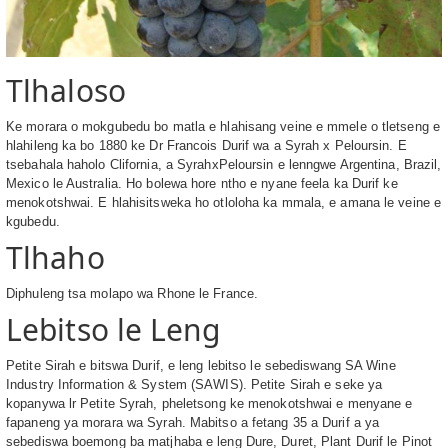
Tlhaloso
Ke morara o mokgubedu bo matla e hlahisang veine e mmele o tletseng e
hlahileng ka bo 1880 ke Dr Francois Durif wa a Syrah x Peloursin. E
tsebahala haholo Clifornia, a SyrahxPeloursin e lenngwe Argentina, Brazil,
Mexico le Australia. Ho bolewa hore ntho e nyane feela ka Durif ke
menokotshwai. E hlahisitsweka ho otloloha ka mmala, e amana le veine e
kgubedu.
Tlhaho
Diphuleng tsa molapo wa Rhone le France.
Lebitso le Leng
Petite Sirah e bitswa Durif, e leng lebitso le sebediswang SA Wine
Industry Information & System (SAWIS). Petite Sirah e seke ya
kopanywa lr Petite Syrah, pheletsong ke menokotshwai e menyane e
fapaneng ya morara wa Syrah. Mabitso a fetang 35 a Durif a ya
sebediswa boemong ba matjhaba e leng Dure, Duret, Plant Durif le Pinot