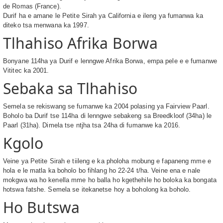
de Romas (France).
Durif ha e amane le Petite Sirah ya California e ileng ya fumanwa ka
diteko tsa menwana ka 1997.
Tlhahiso Afrika Borwa
Bonyane 114ha ya Durif e lenngwe Afrika Borwa, empa pele e e fumanwe
Vititec ka 2001.
Sebaka sa Tlhahiso
Semela se rekiswang se fumanwe ka 2004 polasing ya Fairview Paarl.
Boholo ba Durif tse 114ha di lenngwe sebakeng sa Breedkloof (34ha) le
Paarl (31ha). Dimela tse ntjha tsa 24ha di fumanwe ka 2016.
Kgolo
Veine ya Petite Sirah e tiileng e ka pholoha mobung e fapaneng mme e
hola e le matla ka boholo bo fihlang ho 22-24 t/ha. Veine ena e nale
mokgwa wa ho kenella mme ho balla ho kgethehile ho boloka ka bongata
hotswa fatshe. Semela se itekanetse hoy a boholong ka boholo.
Ho Butswa