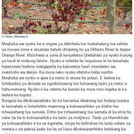
© Vitiec Winetech
Moqhaka wa nyoko ke e nngwe ya dibktheia tse tsebahalang tsa sefate
sa morara mme e etsahala haholo difatetng ho ya Olifants River le tlaase
Orange River. Matshwao a yona di kenyeletsa tjhebahalo ya nyoko kutung
ya haufi le mobung fatshe. Nyoko e tshehla bo boputswa le ho bonahala
hopetsowa hodima makgapetla ka kakaretso haufi mosebetsi wa
matshoho wa dieiye. Ka mora nako nyoko efetoha hoba sootho.
Moqhaka wa nyoko e ajwa ka metsi le etswa ha polasi. E laolwa ka
tshebediso ya demela se ngodisitsweng tse fumaneng taolo ya metsi a
futhumetseng. Nyoko e ka robeha ha bonolo ka mora moo leqeba le ka
laolwa ka koporo.
Bongata ba dikokwanahloko bo ka fumanwa dibakeng tse holang morara
le ketsahalo e itshetlehile maemong a kokwanahloko ya dintho tse
tshwarehang tsa semela. Ditho tse tshwarehang tsa semela di ka etsa ho
seke ha ba le kokwanahloko ka taolo ya motjheso. Taolo ya khemikhale
ya kokwanahloko e ka se kgonehe, empa ho bohlokwa ho laola sefate sa
morara o se palesa jwalo ka ha se hasa dikokwananhloko bolokang ba