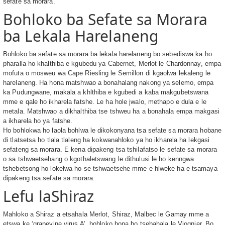
sefate sa morara.
Bohloko ba Sefate sa Morara
ba Lekala Harelaneng
Bohloko ba sefate sa morara ba lekala harelaneng bo sebediswa ka ho
pharalla ho khalthiba e kgubedu ya Cabernet, Merlot le Chardonnay, empa
mofuta o mosweu wa Cape Riesling le Semillon di kgaolwa lekaleng le
harelaneng. Ha hona matshwao a bonahalang nakong ya selemo, empa
ka Pudungwane, makala a khlthiba e kgubedi a kaba makgubetswana
mme e qale ho ikharela fatshe. Le ha hole jwalo, methapo e dula e le
metala. Matshwao a dikhalthiba tse tshweu ha a bonahala empa makgasi
a ikharela ho ya fatshe.
Ho bohlokwa ho laola bohlwa le dikokonyana tsa sefate sa morara hobane
di tlatsetsa ho tlala tlaleng ha kokwanahloko ya ho ikharela ha lekgasi
sefateng sa morara. E kena dipakeng tsa tshilafatso le sefate sa morara
o sa tshwaetsehang o kgothaletswang le dithulusi le ho kenngwa
tshebetsong ho lokelwa ho se tshwaetsehe mme e hlweke ha e tsamaya
dipakeng tsa sefate sa morara.
Lefu laShiraz
Mahloko a Shiraz a etsahala Merlot, Shiraz, Malbec le Gamay mme a
etswa ke ‘grapevine virus A’. bohloko bona bo tsebahala le Viognier. Bo