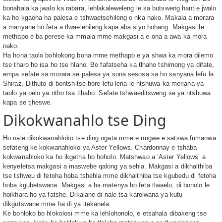
bonahala ka jwalo ka rabara, lehlakaleweleng le sa butsweng hantle jwalo
ka ho kgaoha ha palesa e tshwaetsehileng e nka nako. Makala a morara
a manyane ho feta a tlwaelehileng kapa aba siyo hohang. Makgasi le
methapo e ba perese ka mmala mme makgasi a e ona a awa ka mora
nako.
Ha hona taolo bohlokong bona mme methapo e ya shwa ka mora dilemo
tse tharo ho isa ho tse hlano. Bo fafatseha ka tlhaho tshimong ya difate,
empa sefate sa morara se palesa ya sona sesosa sa ho sanyana lefu la
Shiraz. Dithuto di bontshitse hore lefu lena le ntshuwa ka meriana ya
taolo ya pelo ya ntho tsa tlhaho. Sefate tshwaeditsweng se ya ntshuwa
kapa se tjheswe.
Dikokwanahlo tse Ding
Ho nale dikokwanahloko tse ding ngata mme e nngwe e satswa fumanwa
sefateng ke kokwanahloko ya Aster Yellows. Chardonnay e tshaba
kokwanahloko ka ho ikgetha ho hoholo. Matshwao a ‘Aster Yellows’ a
kenyeletsa makgasi a maswebe qalong ya sehla. Makgasi a dikhalthiba
tse tshweu di fetoha hoba tshehla mme dikhalthiba tse kgubedu di fetoha
hoba kgubetswana. Makgasi a ba matenya ho feta tlwaelo, di bonolo le
hoikhara ho ya fatshe. Dikalane di nale tsa karolwana ya kutu
dikgutswane mme ha di ya itekanela.
Ke bohloko bo hlokolosi mme ka lehlohonolo, e etsahala dibakeng tse