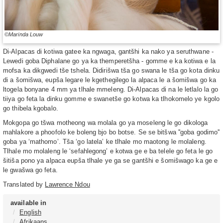
©Marinda Louw
Di-Alpacas di kotiwa gatee ka ngwaga, gantšhi ka nako ya seruthwane -
Lewedi goba Diphalane go ya ka themperetšha - gomme e ka kotiwa e la
mofsa ka dikgwedi tše tshela. Didirišwa tša go swana le tša go kota dinku
di a šomišwa, eupša legare le kgethegilego la alpaca le a šomišwa go ka
ltogela bonyane 4 mm ya tlhale mmeleng. Di-Alpacas di na le letlalo la go
tiiya go feta la dinku gomme e swanetše go kotwa ka tlhokomelo ye kgolo
go thibela kgobalo.
Mokgopa go tšwa motheong wa molala go ya moseleng le go dikologa
mahlakore a phoofolo ke boleng bjo bo botse. Se se bitšwa ''goba godimo''
goba ya ‘mathomo’. Tša ‘go latela’ ke tlhale mo maotong le molaleng.
Tlhale mo molaleng le ‘sefahlegong’ e kotwa ge e ba telele go feta le go
šitiša pono ya alpaca eupša tlhale ye ga se gantšhi e šomišwago ka ge e
le gwašwa go feta.
Translated by
Lawrence Ndou
available in
English
Afrikaans