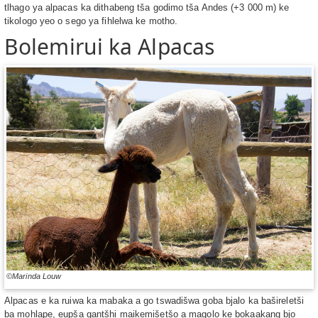
tlhago ya alpacas ka dithabeng tša godimo tša Andes (+3 000 m) ke
tikologo yeo o sego ya fihlelwa ke motho.
Bolemirui ka Alpacas
©Marinda Louw
Alpacas e ka ruiwa ka mabaka a go tswadišwa goba bjalo ka bašireletši
ba mohlape, eupša gantšhi maikemišetšo a magolo ke bokaakang bjo