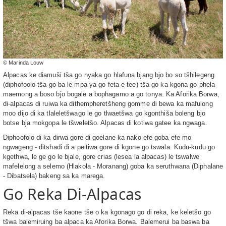
© Marinda Louw
Alpacas ke diamuši tša go nyaka go hlafuna bjang bjo bo so tšhilegeng
(diphofoolo tša go ba le mpa ya go feta e tee) tša go ka kgona go phela
maemong a boso bjo bogale a bophagamo a go tonya. Ka Aforika Borwa,
di-alpacas di ruiwa ka dithempheretšheng gomme di bewa ka mafulong
moo dijo di ka tlaleletšwago le go tlwaetšwa go kgonthiša boleng bjo
botse bja mokgopa le tšweletšo. Alpacas di kotiwa gatee ka ngwaga.
Diphoofolo di ka dirwa gore di goelane ka nako efe goba efe mo
ngwageng - ditshadi di a peitiwa gore di kgone go tswala. Kudu-kudu go
kgethwa, le ge go le bjale, gore crias (lesea la alpacas) le tswalwe
mafelelong a selemo (Hlakola - Moranang) goba ka seruthwana (Diphalane
- Dibatsela) bakeng sa ka marega.
Go Reka Di-Alpacas
Reka di-alpacas tše kaone tše o ka kgonago go di reka, ke keletšo go
tšwa balemiruing ba alpaca ka Aforika Borwa. Balemerui ba baswa ba