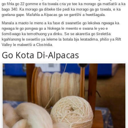
go fihla go 22 gomme e tla tswala cria ye tee ka morago ga matšatši a ka
bago 340. Ka morago ga dibeke tše pedi ka morago ga go tswala, e ka
goelana gape. Mafahla a Alpacas ga se gantšhi a hwetšagala.
Manala a maoto le meno a ka fase di swanetše go lekolwa ngwaga ka
ngwaga le go pongwa go a hlokega le meento e swana le yeo e
šomišwago ka temothuong ya dinku. Se se akaretša go šireletša
kgahlanong le swaetšo ya leleme la botala bja leratadima, phišo ya Rift
Valley le malwetši a Clostridia.
Go Kota Di-Alpacas