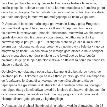
bobotse bja tlhale le boleng. Se se laolwa fela ke leabela la seruiwa,
eupša phepo le taolo ye botse di ama ka moo maeabela a šomišwa go ka
gona ka go diragala. Go fa mohlala, go laola mafulo go fokotša tšhilafatšo
ya tlhale (mabjang le meetlwa mo mokgopeng) ka nako ya go kota.
Di-Alpacas di bewa ka mafulong a go swana le kikuyu goba Eragrostis
gomme tše dingwe di fula fynbos ka Karoo. Phepo ya phulo e ka
tlaleletšwa le metswakotii (mabele, dithorwana, motswako wa diminerale,
bjalobjalo) goba dijo tša pere di kopantšwego le dithorwana tša ka
botswalelong le peu ya "lupin". Diteng tša proteine ya dijo di ka huetša
boleng bja mokgopa wa alpaca; proteine ya godimo e ka feletša ka go ba
magwaša ga tlhale. Go bohlokwa go lemoga gore alpaca a na le bokgoni
bja go mona phepo go tšwa phulong ye e fokotšego go feta, eupša
balemirui le ge go le bjalo ba hlohleletšwa go tlaleletša phulo ya tlhago ka
phepo ya tlaleletšo.
Go eletšwa go rulaganya polasa ka dikampong tša botlalo go kgona go
dikološa phulo. Hlokomela go se reke thoto ye ntšhi go feta. Dikampo tša
go fapafapana le tšona di a nyakega go kgontšha dihlopha tša go
fapafapana tša go swana le ditshadi tšo di ithwelego goba tša ngwaga o
tee, dipoo tša go šomišetšwa tswadišo le dipoo tša baswa, di-alpacas tše
di tshwešetšwego le tše di ka hlokomelong ya godimo - diruiwa tše di
hlokago dihlare goba phepo ye kgethegilego.
Di-Alpacas tša ditshadi (hembras) di loketše tswadišo dikgweding tše 18