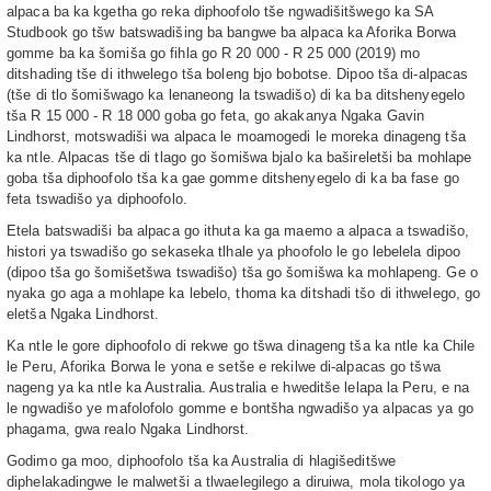
alpaca ba ka kgetha go reka diphoofolo tše ngwadišitšwego ka SA
Studbook go tšw batswadišing ba bangwe ba alpaca ka Aforika Borwa
gomme ba ka šomiša go fihla go R 20 000 - R 25 000 (2019) mo
ditshading tše di ithwelego tša boleng bjo bobotse. Dipoo tša di-alpacas
(tše di tlo šomišwago ka lenaneong la tswadišo) di ka ba ditshenyegelo
tša R 15 000 - R 18 000 goba go feta, go akakanya Ngaka Gavin
Lindhorst, motswadiši wa alpaca le moamogedi le moreka dinageng tša
ka ntle. Alpacas tše di tlago go šomišwa bjalo ka bašireletši ba mohlape
goba tša diphoofolo tša ka gae gomme ditshenyegelo di ka ba fase go
feta tswadišo ya diphoofolo.
Etela batswadiši ba alpaca go ithuta ka ga maemo a alpaca a tswadišo,
histori ya tswadišo go sekaseka tlhale ya phoofolo le go lebelela dipoo
(dipoo tša go šomišetšwa tswadišo) tša go šomišwa ka mohlapeng. Ge o
nyaka go aga a mohlape ka lebelo, thoma ka ditshadi tšo di ithwelego, go
eletša Ngaka Lindhorst.
Ka ntle le gore diphoofolo di rekwe go tšwa dinageng tša ka ntle ka Chile
le Peru, Aforika Borwa le yona e setše e rekilwe di-alpacas go tšwa
nageng ya ka ntle ka Australia. Australia e hweditše lelapa la Peru, e na
le ngwadišo ye mafolofolo gomme e bontšha ngwadišo ya alpacas ya go
phagama, gwa realo Ngaka Lindhorst.
Godimo ga moo, diphoofolo tša ka Australia di hlagišeditšwe
diphelakadingwe le malwetši a tlwaelegilego a diruiwa, mola tikologo ya