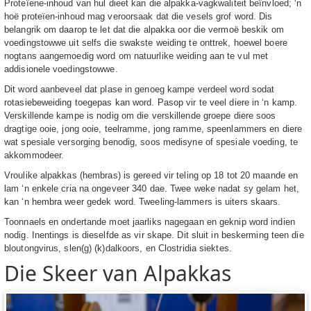
Proteïene-inhoud van hul dieet kan die alpakka-vagkwaliteit beïnvloed; ‘n
hoë proteïen-inhoud mag veroorsaak dat die vesels grof word. Dis
belangrik om daarop te let dat die alpakka oor die vermoë beskik om
voedingstowwe uit selfs die swakste weiding te onttrek, hoewel boere
nogtans aangemoedig word om natuurlike weiding aan te vul met
addisionele voedingstowwe.
Dit word aanbeveel dat plase in genoeg kampe verdeel word sodat
rotasiebeweiding toegepas kan word. Pasop vir te veel diere in ‘n kamp.
Verskillende kampe is nodig om die verskillende groepe diere soos
dragtige ooie, jong ooie, teelramme, jong ramme, speenlammers en diere
wat spesiale versorging benodig, soos medisyne of spesiale voeding, te
akkommodeer.
Vroulike alpakkas (hembras) is gereed vir teling op 18 tot 20 maande en
lam ‘n enkele cria na ongeveer 340 dae. Twee weke nadat sy gelam het,
kan ‘n hembra weer gedek word. Tweeling-lammers is uiters skaars.
Toonnaels en ondertande moet jaarliks nagegaan en geknip word indien
nodig. Inentings is dieselfde as vir skape. Dit sluit in beskerming teen die
bloutongvirus, slen(g) (k)dalkoors, en Clostridia siektes.
Die Skeer van Alpakkas