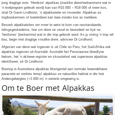
jong dragtige ooie. ‘Herdsire’ alpakkas (manlike diere/teelrammere wat in
‘n teelprogram gebruik word) kan van R15 000 – R18 000 of meer kos,
skat Dr Gavin Lindhorst, ‘n alpakkateler en invoerder. Alpakkas as
tropbeskermers of troeteldiere kan baie minder kos as teeldiere.
Besoek alpakkatelers om meer te wete te kom van rasstandaarde,
telingsgeskiedenis, hoe om diere se vesel te beoordeel en kyk na
‘herdsires’ (teelramme) wat in die trop gebruik word. As jy vining ‘n trop wil
bou, begin met dragtige vroulike diere, adviseer Dr Lindhorst.
Afgesien van diere wat ingevoer is uit Chile en Peru, het Suid-Afrika ook
alpakkas ingevoer uit Australië. Australië het Peruviaanse bloedlyne
bekom, het ‘n aktiewe register en skoustelsel wat superieure alpakkas
identifiseer, sê Dr Lindhorst.
Boonop is Australiese alpakkas blootgestel aan normale lewendehawe
parasiete en siektes terwyl alpakkas se natuurlike habitat in die hoë
Andesgebergtes (+3 000 m) ‘n steriele omgewing is.
Om te Boer met Alpakkas