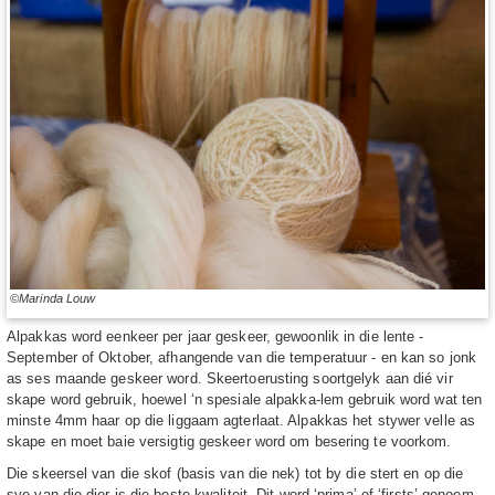
©Marinda Louw
Alpakkas word eenkeer per jaar geskeer, gewoonlik in die lente -
September of Oktober, afhangende van die temperatuur - en kan so jonk
as ses maande geskeer word. Skeertoerusting soortgelyk aan dié vir
skape word gebruik, hoewel ‘n spesiale alpakka-lem gebruik word wat ten
minste 4mm haar op die liggaam agterlaat. Alpakkas het stywer velle as
skape en moet baie versigtig geskeer word om besering te voorkom.
Die skeersel van die skof (basis van die nek) tot by die stert en op die
sye van die dier is die beste kwaliteit. Dit word ‘prima’ of ‘firsts’ genoem.