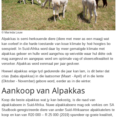
© Marinda Louw
Alpakkas is semi-herkouende diere (diere met meer as een maag) wat
kan oorleef in die harde toestande van koue klimate by hoë hoogtes bo
seespieël. In Suid-Afrika word daar by meer gematigde klimate met
alpakkas geboer en hulle word aangehou op weivelde waar hul diëte ook
mag aangevul en aangepas word om optimale vag-of skeerselkwaliteit te
verseker. Alpakkas word eenmaal per jaar geskeer.
Hoewel alpakkas enige tyd gedurende die jaar kan lam, is dit beter dat
crias (baba alpakkas) in die laatsomer (Maart - April) of in die lente
(Oktober - November) gebore word, eerder as in die winter.
Aankoop van Alpakkas
Koop die beste alpakkas wat jy kan bekostig, is die raad van
alpakkaboere in Suid-Afrika. Nuwe alpakkaboere mag ook verkies om SA
Studbook-geregistreerde diere van ander Suid-Afrikaanse alpakkatelers te
koop en kan van R20 000 – R 25 000 (2019) spandeer op goeie kwaliteit,