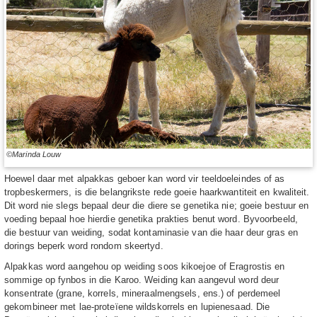
©Marinda Louw
Hoewel daar met alpakkas geboer kan word vir teeldoeleindes of as
tropbeskermers, is die belangrikste rede goeie haarkwantiteit en kwaliteit.
Dit word nie slegs bepaal deur die diere se genetika nie; goeie bestuur en
voeding bepaal hoe hierdie genetika prakties benut word. Byvoorbeeld,
die bestuur van weiding, sodat kontaminasie van die haar deur gras en
dorings beperk word rondom skeertyd.
Alpakkas word aangehou op weiding soos kikoejoe of Eragrostis en
sommige op fynbos in die Karoo. Weiding kan aangevul word deur
konsentrate (grane, korrels, mineraalmengsels, ens.) of perdemeel
gekombineer met lae-proteïene wildskorrels en lupienesaad. Die