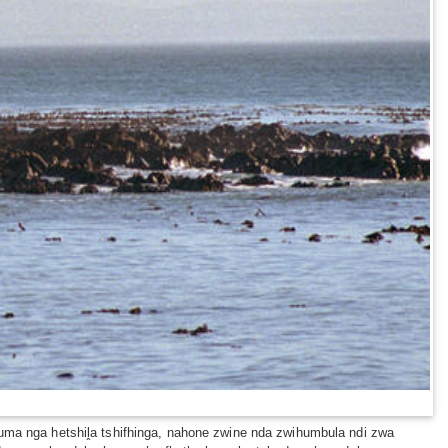
huma nga hetshiḽa tshifhinga, nahone zwine nda zwihumbula ndi zwa