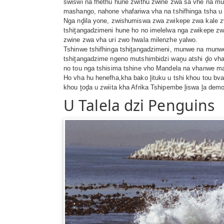
swiswi na fhethu hune zwithu zwine zwa sa vhe na m
mashango, nahone vhafariwa vha na tshifhinga tsha u 
Nga nḓila yone, zwishumiswa zwa zwikepe zwa kale zw
tshiṱangadzimeni hune ho no imelelwa nga zwikepe zw
zwine zwa vha uri zwo hwala milenzhe yalwo.
Tshinwe tshifhinga tshiṱangadzimeni, munwe na munwe 
tshiṱangadzime ngeno mutshimbidzi waṋu atshi ḓo vha
no tou nga tshisima tshine vho Mandela na vhanwe m
Ho vha hu henefha,kha bako ḽituku u tshi khou tou bv
khou ṱoḓa u zwiita kha Afrika Tshipembe ḽiswa ḽa dem
U Talela dzi Penguins