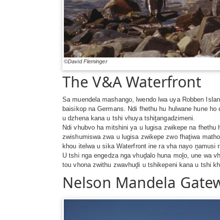
©David Fleminger
The V&A Waterfront
Sa muendela mashango, lwendo lwa uya Robben Island lu
baisikop na Germans. Ndi fhethu hu hulwane hune ho d
u dzhena kana u tshi vhuya tshiṱangadzimeni.
Ndi vhubvo ha mitshini ya u lugisa zwikepe na fheth
zwishumiswa zwa u lugisa zwikepe zwo fhaṱiwa mathom
khou itelwa u sika Waterfront ine ra vha nayo ṋamusi r
U tshi nga engedza nga vhuḓalo huna moḽo, une wa vh
tou vhona zwithu zwavhuḓi u tshikepeni kana u tshi kh
Nelson Mandela Gate