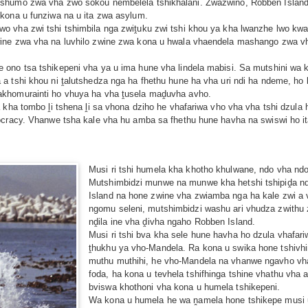
ushumo zwa vha zwo sokou nembelela tshikhalani. Zwazwino, Robben Island
kona u funziwa na u ita zwa asylum.
o vha zwi tshi tshimbila nga zwiṱuku zwi tshi khou ya kha lwanzhe lwo kw
ine zwa vha na luvhilo zwine zwa kona u hwala vhaendela mashango zwa vh
ono tsa tshikepeni vha ya u ima hune vha lindela mabisi. Sa mutshini wa 
 a tshi khou ni ṱalutshedza nga ha fhethu hune ha vha uri ndi ha ndeme, h
akhomurainti ho vhuya ha vha ṱusela maḓuvha avho.
a kha tombo ḽi tshena ḽi sa vhona dziho he vhafariwa vho vha vha tshi dzul
ocracy. Vhanwe tsha kale vha hu amba sa fhethu hune havha na swiswi ho ita
Musi ri tshi humela kha khotho khulwane, ndo vha ndo
Mutshimbidzi munwe na munwe kha hetshi tshipiḓa nd
Island na hone zwine vha zwiamba nga ha kale zwi a 
ngomu seleni, mutshimbidzi washu ari vhudza zwithu
nḓila ine vha ḓivha ngaho Robben Island.
Musi ri tshi bva kha sele hune havha ho dzula vhafar
ṱhukhu ya vho-Mandela. Ra kona u swika hone tshivhin
muthu muthihi, he vho-Mandela na vhanwe ngavho vha
foda, ha kona u tevhela tshifhinga tshine vhathu vh
bviswa khothoni vha kona u humela tshikepeni.
Wa kona u humela he wa ṋamela hone tshikepe musi u