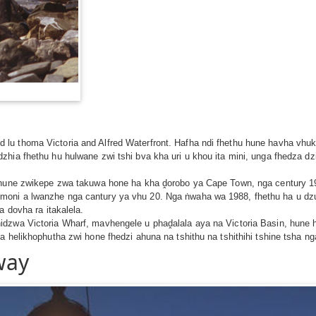
 thoma Victoria and Alfred Waterfront. Hafha ndi fhethu hune havha vhukati 
zhia fhethu hu hulwane zwi tshi bva kha uri u khou ita mini, unga fhedza 
u hune zwikepe zwa takuwa hone ha kha ḓorobo ya Cape Town, nga century 1
oni a lwanzhe nga cantury ya vhu 20. Nga ṅwaha wa 1988, fhethu ha u dzu
a dovha ra itakalela.
idzwa Victoria Wharf, mavhengele u phaḓalala aya na Victoria Basin, hune 
a helikhophutha zwi hone fhedzi ahuna na tshithu na tshithihi tshine tsha ng
way