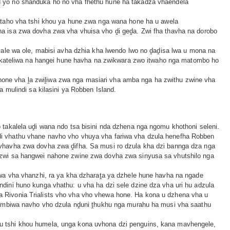
 yo no shanduka ho no vha fhethu hune ha takadza vhaendela
ataho vha tshi khou ya hune zwa nga wana hone ha u awela
a isa zwa dovha zwa vha vhuisa vho ḓi geḓa. Zwi fha thavha na dorobo
kale wa ole, mabisi avha dzhia kha lwendo lwo no ḓaḓisa lwa u mona na
o kateliwa na hangei hune havha na zwikwara zwo itwaho nga matombo ho
a hone vha ḽa zwiḽiwa zwa nga masiari vha amba nga ha zwithu zwine vha
 mulindi sa kilasini ya Robben Island.
 takalela uḓi wana ndo tsa bisini nda dzhena nga ngomu khothoni seleni.
i vhathu vhane navho vho vhuya vha fariwa vha dzula henefha Robben
vhavha zwa dovha zwa ḓifha. Sa musi ro dzula kha dzi bannga dza nga
 zwi sa hangwei nahone zwine zwa dovha zwa sinyusa sa vhutshilo nga
iwa vha vhanzhi, ra ya kha dzharaṱa ya dzhele hune havha na ngade
dini huno kunga vhathu: u vha ha dzi sele dzine dza vha uri hu adzula
 Rivonia Trialists vho vha vho vhewa hone. Ha kona u dzhena vha u
a ambiwa navho vho dzula nḓuni ṱhukhu nga murahu ha musi vha saathu
 tshi khou humela, unga kona uvhona dzi penguins, kana mavhengele,