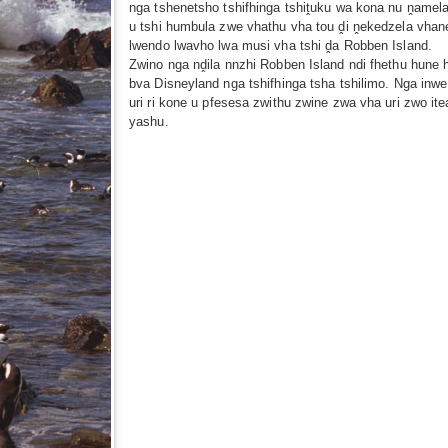
nga tshenetsho tshifhinga tshiṱuku wa kona nu ṋamel
u tshi humbula zwe vhathu vha tou ḓi ṋekedzela vhan
lwendo lwavho lwa musi vha tshi ḓa Robben Island.
Zwino nga nḓila nnzhi Robben Island ndi fhethu hune
bva Disneyland nga tshifhinga tsha tshilimo. Nga inw
uri ri kone u pfesesa zwithu zwine zwa vha uri zwo 
yashu.