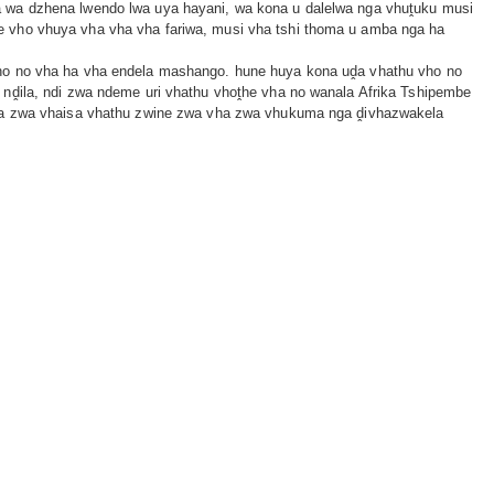
a wa dzhena lwendo lwa uya hayani, wa kona u dalelwa nga vhuṱuku musi
e vho vhuya vha vha vha fariwa, musi vha tshi thoma u amba nga ha
 ho no vha ha vha endela mashango. hune huya kona uḓa vhathu vho no
e nḓila, ndi zwa ndeme uri vhathu vhoṱhe vha no wanala Afrika Tshipembe
itea zwa vhaisa vhathu zwine zwa vha zwa vhukuma nga ḓivhazwakela