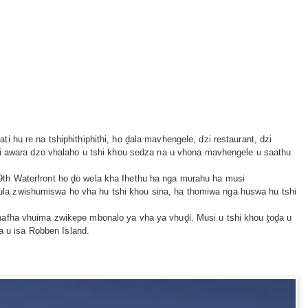
hu re na tshiphithiphithi, ho ḓala mavhengele, dzi restaurant, dzi
dzi awara dzo vhalaho u tshi khou sedza na u vhona mavhengele u saathu
9th Waterfront ho ḓo wela kha fhethu ha nga murahu ha musi
la zwishumiswa ho vha hu tshi khou sina, ha thomiwa nga huswa hu tshi
hafha vhuima zwikepe mbonalo ya vha ya vhuḓi. Musi u tshi khou ṱoḓa u
a u isa Robben Island.