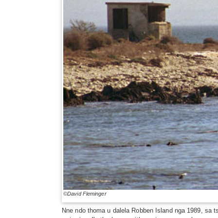
©David Fleminger
Nne ndo thoma u dalela Robben Island nga 1989, sa ts