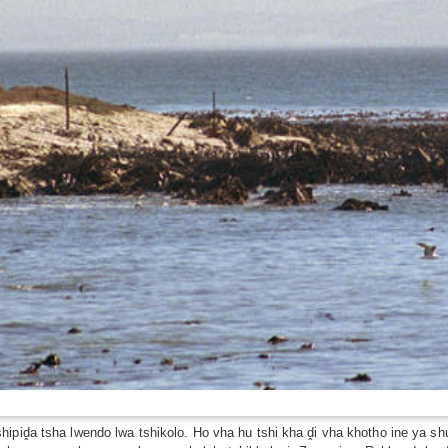
hipiḓa tsha lwendo lwa tshikolo. Ho vha hu tshi kha ḓi vha khotho ine ya s