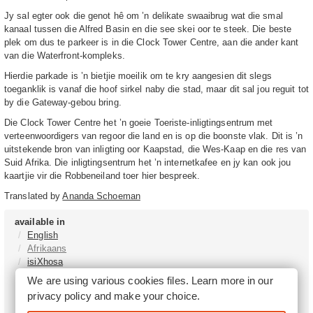
Jy sal egter ook die genot hê om ’n delikate swaaibrug wat die smal
kanaal tussen die Alfred Basin en die see skei oor te steek. Die beste
plek om dus te parkeer is in die Clock Tower Centre, aan die ander kant
van die Waterfront-kompleks.
Hierdie parkade is ’n bietjie moeilik om te kry aangesien dit slegs
toeganklik is vanaf die hoof sirkel naby die stad, maar dit sal jou reguit tot
by die Gateway-gebou bring.
Die Clock Tower Centre het ’n goeie Toeriste-inligtingsentrum met
verteenwoordigers van regoor die land en is op die boonste vlak. Dit is ’n
uitstekende bron van inligting oor Kaapstad, die Wes-Kaap en die res van
Suid Afrika. Die inligtingsentrum het ’n internetkafee en jy kan ook jou
kaartjie vir die Robbeneiland toer hier bespreek.
Translated by
Ananda Schoeman
available in
English
Afrikaans
isiXhosa
isiZulu
We are using various cookies files. Learn more in our
Sesotho
privacy policy
and make your choice.
Tshivenḓa