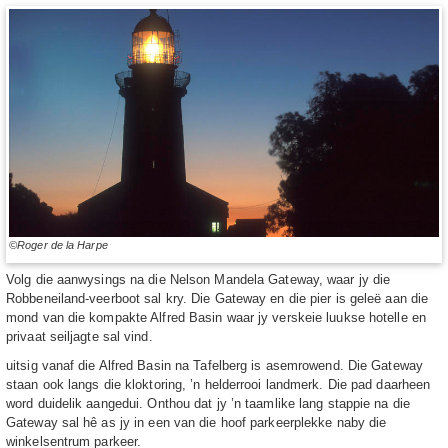
©Roger de la Harpe
Volg die aanwysings na die Nelson Mandela Gateway, waar jy die
Robbeneiland-veerboot sal kry. Die Gateway en die pier is geleë aan die
mond van die kompakte Alfred Basin waar jy verskeie luukse hotelle en
privaat seiljagte sal vind.
uitsig vanaf die Alfred Basin na Tafelberg is asemrowend. Die Gateway
staan ook langs die kloktoring, ’n helderrooi landmerk. Die pad daarheen
word duidelik aangedui. Onthou dat jy ’n taamlike lang stappie na die
Gateway sal hê as jy in een van die hoof parkeerplekke naby die
winkelsentrum parkeer.