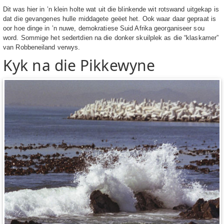
Dit was hier in ’n klein holte wat uit die blinkende wit rotswand uitgekap is
dat die gevangenes hulle middagete geëet het. Ook waar daar gepraat is
oor hoe dinge in ’n nuwe, demokratiese Suid Afrika georganiseer sou
word. Sommige het sedertdien na die donker skuilplek as die “klaskamer”
van Robbeneiland verwys.
Kyk na die Pikkewyne