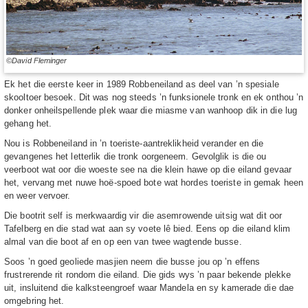
©David Fleminger
Ek het die eerste keer in 1989 Robbeneiland as deel van ’n spesiale
skooltoer besoek. Dit was nog steeds ’n funksionele tronk en ek onthou ’n
donker onheilspellende plek waar die miasme van wanhoop dik in die lug
gehang het.
Nou is Robbeneiland in ’n toeriste-aantreklikheid verander en die
gevangenes het letterlik die tronk oorgeneem. Gevolglik is die ou
veerboot wat oor die woeste see na die klein hawe op die eiland gevaar
het, vervang met nuwe hoë-spoed bote wat hordes toeriste in gemak heen
en weer vervoer.
Die bootrit self is merkwaardig vir die asemrowende uitsig wat dit oor
Tafelberg en die stad wat aan sy voete lê bied. Eens op die eiland klim
almal van die boot af en op een van twee wagtende busse.
Soos ’n goed geoliede masjien neem die busse jou op ’n effens
frustrerende rit rondom die eiland. Die gids wys ’n paar bekende plekke
uit, insluitend die kalksteengroef waar Mandela en sy kamerade die dae
omgebring het.