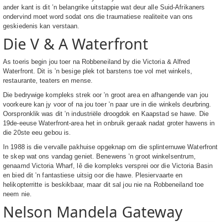
ander kant is dit ’n belangrike uitstappie wat deur alle Suid-Afrikaners
ondervind moet word sodat ons die traumatiese realiteite van ons
geskiedenis kan verstaan.
Die V & A Waterfront
As toeris begin jou toer na Robbeneiland by die Victoria & Alfred
Waterfront. Dit is ’n besige plek tot barstens toe vol met winkels,
restaurante, teaters en mense.
Die bedrywige kompleks strek oor ’n groot area en afhangende van jou
voorkeure kan jy voor of na jou toer ’n paar ure in die winkels deurbring.
Oorspronklik was dit ’n industriële droogdok en Kaapstad se hawe. Die
19de-eeuse Waterfront-area het in onbruik geraak nadat groter hawens in
die 20ste eeu gebou is.
In 1988 is die vervalle pakhuise opgeknap om die splinternuwe Waterfront
te skep wat ons vandag geniet. Benewens ’n groot winkelsentrum,
genaamd Victoria Wharf, lê die kompleks versprei oor die Victoria Basin
en bied dit ’n fantastiese uitsig oor die hawe. Plesiervaarte en
helikopterritte is beskikbaar, maar dit sal jou nie na Robbeneiland toe
neem nie.
Nelson Mandela Gateway