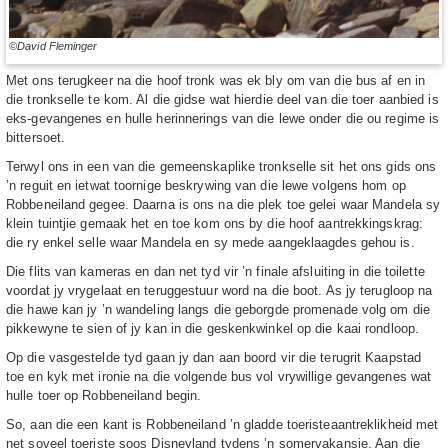
©David Fleminger
Met ons terugkeer na die hoof tronk was ek bly om van die bus af en in
die tronkselle te kom. Al die gidse wat hierdie deel van die toer aanbied is
eks-gevangenes en hulle herinnerings van die lewe onder die ou regime is
bittersoet.
Terwyl ons in een van die gemeenskaplike tronkselle sit het ons gids ons
’n reguit en ietwat toornige beskrywing van die lewe volgens hom op
Robbeneiland gegee. Daarna is ons na die plek toe gelei waar Mandela sy
klein tuintjie gemaak het en toe kom ons by die hoof aantrekkingskrag:
die ry enkel selle waar Mandela en sy mede aangeklaagdes gehou is.
Die flits van kameras en dan net tyd vir ’n finale afsluiting in die toilette
voordat jy vrygelaat en teruggestuur word na die boot. As jy terugloop na
die hawe kan jy ’n wandeling langs die geborgde promenade volg om die
pikkewyne te sien of jy kan in die geskenkwinkel op die kaai rondloop.
Op die vasgestelde tyd gaan jy dan aan boord vir die terugrit Kaapstad
toe en kyk met ironie na die volgende bus vol vrywillige gevangenes wat
hulle toer op Robbeneiland begin.
So, aan die een kant is Robbeneiland ’n gladde toeristeaantreklikheid met
net soveel toeriste soos Disneyland tydens ’n somervakansie. Aan die