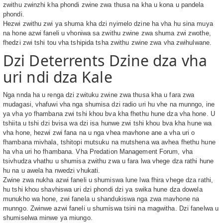
zwithu zwinzhi kha phondi zwine zwa thusa na kha u kona u pandela
phondi.
Hezwi zwithu zwi ya shuma kha dzi nyimelo dzine ha vha hu sina muya
na hone azwi faneli u vhoniwa sa zwithu zwine zwa shuma zwi zwothe,
fhedzi zwi tshi tou vha tshipida tsha zwithu zwine zwa vha zwihulwane.
Dzi Deterrents Dzine dza vha
uri ndi dza Kale
Nga nnda ha u renga dzi zwituku zwine zwa thusa kha u fara zwa
mudagasi, vhafuwi vha nga shumisa dzi radio uri hu vhe na munngo, ine
ya vha yo fhambana zwi tshi khou bva kha fhethu hune dza vha hone. U
tshiita u tshi dzi bvisa wa dzi isa hunwe zwi tshi khou bva kha hune wa
vha hone, hezwi zwi fana na u nga vhea mavhone ane a vha uri o
fhambana mivhala, tshitopi mutsuku na mutshena wa avhea fhethu hune
ha vha uri ho fhambana. Vha Predation Management Forum, vha
tsivhudza vhathu u shumisa zwithu zwa u fara lwa vhege dza rathi hune
hu na u awela ha nwedzi vhukati.
Zwine zwa nukha azwi faneli u shumiswa lune lwa fhira vhege dza rathi,
hu tshi khou shavhiswa uri dzi phondi dzi ya swika hune dza dowela
munukho wa hone, zwi fanela u shandukiswa nga zwa mavhone na
munngo. Zwinwe azwi faneli u shumiswa tsini na magwitha. Dzi fanelwa u
shumiselwa minwe ya miungo.