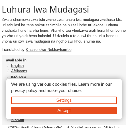
Luhura lwa Mudagasi
Zwa u shumiswa zwa tshi zwino zwa luhura lwa mudagasi zwithusa kha
uri rabulasi ha tsha sokou tshimbila na bulasi lothe uri akone u vhona
vhuthada hune ha vha hone. Vha vho tou vhudziwa arali huna khombo ine
ya vha uri yo dzhena bulasini. U dzulela u tola zwi thusa uri u kone u
vhona uri izwi zwa mudagasi na ngoho zwi khou shuma na.
Translated by
Khalirendwe Nekhavhambe
available in
English
Afrikaans
isiXhosa
isiZulu
We are using various cookies files. Learn more in our
Sesotho
privacy policy
and make your choice.
Tshivenḓa
Sepedi
Settings
isiNdebele
Xitsonga
Accept
Setswana
SiSwati
©2026
South Africa Online (Pty) Ltd. SouthAfrica.co.za. All Rights