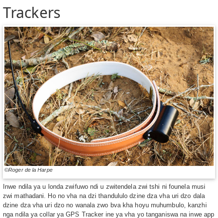
Trackers
©Roger de la Harpe
Inwe ndila ya u londa zwifuwo ndi u zwitendela zwi tshi ni founela musi
zwi mathadani. Ho no vha na dzi thandululo dzine dza vha uri dzo dala
dzine dza vha uri dzo no wanala zwo bva kha hoyu muhumbulo, kanzhi
nga ndila ya collar ya GPS Tracker ine ya vha yo tanganiswa na inwe app