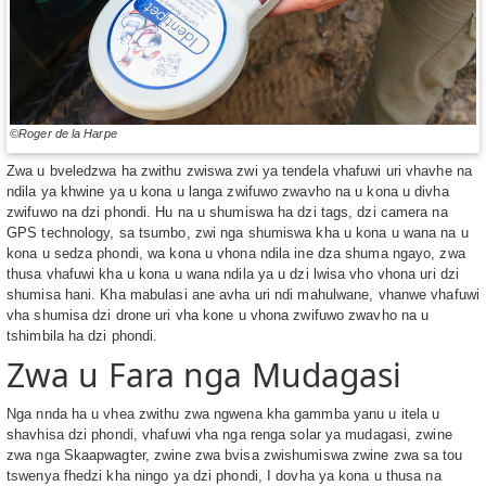
©Roger de la Harpe
Zwa u bveledzwa ha zwithu zwiswa zwi ya tendela vhafuwi uri vhavhe na
ndila ya khwine ya u kona u langa zwifuwo zwavho na u kona u divha
zwifuwo na dzi phondi. Hu na u shumiswa ha dzi tags, dzi camera na
GPS technology, sa tsumbo, zwi nga shumiswa kha u kona u wana na u
kona u sedza phondi, wa kona u vhona ndila ine dza shuma ngayo, zwa
thusa vhafuwi kha u kona u wana ndila ya u dzi lwisa vho vhona uri dzi
shumisa hani. Kha mabulasi ane avha uri ndi mahulwane, vhanwe vhafuwi
vha shumisa dzi drone uri vha kone u vhona zwifuwo zwavho na u
tshimbila ha dzi phondi.
Zwa u Fara nga Mudagasi
Nga nnda ha u vhea zwithu zwa ngwena kha gammba yanu u itela u
shavhisa dzi phondi, vhafuwi vha nga renga solar ya mudagasi, zwine
zwa nga Skaapwagter, zwine zwa bvisa zwishumiswa zwine zwa sa tou
tswenya fhedzi kha ningo ya dzi phondi, I dovha ya kona u thusa na