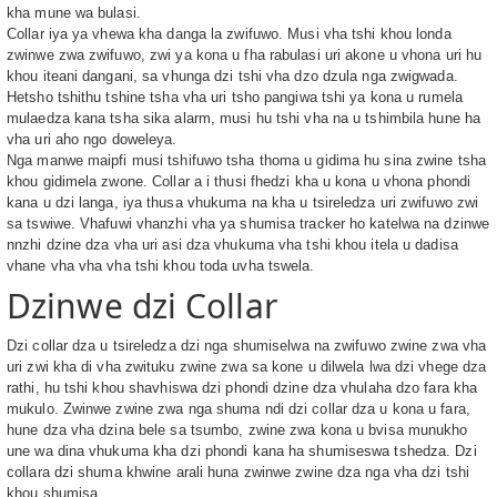
kha mune wa bulasi.
Collar iya ya vhewa kha danga la zwifuwo. Musi vha tshi khou londa
zwinwe zwa zwifuwo, zwi ya kona u fha rabulasi uri akone u vhona uri hu
khou iteani dangani, sa vhunga dzi tshi vha dzo dzula nga zwigwada.
Hetsho tshithu tshine tsha vha uri tsho pangiwa tshi ya kona u rumela
mulaedza kana tsha sika alarm, musi hu tshi vha na u tshimbila hune ha
vha uri aho ngo doweleya.
Nga manwe maipfi musi tshifuwo tsha thoma u gidima hu sina zwine tsha
khou gidimela zwone. Collar a i thusi fhedzi kha u kona u vhona phondi
kana u dzi langa, iya thusa vhukuma na kha u tsireledza uri zwifuwo zwi
sa tswiwe. Vhafuwi vhanzhi vha ya shumisa tracker ho katelwa na dzinwe
nnzhi dzine dza vha uri asi dza vhukuma vha tshi khou itela u dadisa
vhane vha vha vha tshi khou toda uvha tswela.
Dzinwe dzi Collar
Dzi collar dza u tsireledza dzi nga shumiselwa na zwifuwo zwine zwa vha
uri zwi kha di vha zwituku zwine zwa sa kone u dilwela lwa dzi vhege dza
rathi, hu tshi khou shavhiswa dzi phondi dzine dza vhulaha dzo fara kha
mukulo. Zwinwe zwine zwa nga shuma ndi dzi collar dza u kona u fara,
hune dza vha dzina bele sa tsumbo, zwine zwa kona u bvisa munukho
une wa dina vhukuma kha dzi phondi kana ha shumiseswa tshedza. Dzi
collara dzi shuma khwine arali huna zwinwe zwine dza nga vha dzi tshi
khou shumisa.