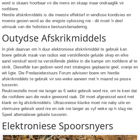
word is skaars hoorbaar vir die mens en skaap maar ondraaglik vir
roofdiere.
Hierdie afskrikmiddels is die meeste effektief in windlose kondisies en
moenie gesien word as die enigste oplossing nie - dit moet 'n deel
uitmaak van die holistiese bestuursbenadering.
Outydse Afskrikmiddels
In plek daarvan om ŉ duur elektroniese afskrikmiddel te gebruik kan
boere gebruik maak van radios wat verskillende geluide skep en elke
aand verskuif word na verskillende plekke in die kampe om roofdiere af te
skrik. Dieselfde kan gedoen word met strategies geplaaste geel, oranje en
wit ligte. Die Predasiebestuurs Forum adviseer boere om hierdie
afskrikmiddels te gebruik vir ses-weke aaneen met ŉ maand se pouse
tussenin.
Reuktoestelle moet nie langer as 6 weke gebruik word nie, om te keer dat
die roofdiere aan die reuke gewoond raak. Dit moet afgewissel word met
klank en lig afskrikmiddels. Ultrasoniese klanke moet nie naby uile en
vlermuise gebruik word nie en ook nie langer as vyf weke op ŉ slag nie.
Speel alternatiewe geluide tussenin.
Elektroniese Spoorsnyers