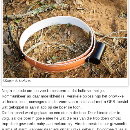
©Roger de la Harpe
Nog ŉ metode om jou vee te beskerm is dat hulle vir met jou
'kommunikeer' as daar moeilikheid is. Verskeie oplossings het ontwikkel
uit hierdie idee, oorwegend in die vorm van ŉ halsband met ŉ GPS toestel
wat gekoppel is aan ŉ app op die boer se foon.
Die halsband word geplaas op een dier in die trop. Deur hierdie dier te
volg, sal die boer ŉ goeie idee hê wat die res van die trop doen omdat
trop diere gewoonlik naby aan mekaar bly. Hierdie toestel stuur gewoonlik
ŉ sms of alarm wanneer daar iets onnatuurliks gebeur. Byvoorbeeld, as al