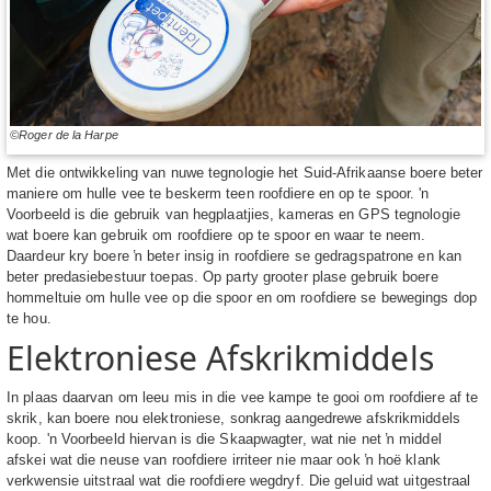
©Roger de la Harpe
Met die ontwikkeling van nuwe tegnologie het Suid-Afrikaanse boere beter
maniere om hulle vee te beskerm teen roofdiere en op te spoor. 'n
Voorbeeld is die gebruik van hegplaatjies, kameras en GPS tegnologie
wat boere kan gebruik om roofdiere op te spoor en waar te neem.
Daardeur kry boere ŉ beter insig in roofdiere se gedragspatrone en kan
beter predasiebestuur toepas. Op party grooter plase gebruik boere
hommeltuie om hulle vee op die spoor en om roofdiere se bewegings dop
te hou.
Elektroniese Afskrikmiddels
In plaas daarvan om leeu mis in die vee kampe te gooi om roofdiere af te
skrik, kan boere nou elektroniese, sonkrag aangedrewe afskrikmiddels
koop. 'n Voorbeeld hiervan is die Skaapwagter, wat nie net ŉ middel
afskei wat die neuse van roofdiere irriteer nie maar ook ŉ hoë klank
verkwensie uitstraal wat die roofdiere wegdryf. Die geluid wat uitgestraal