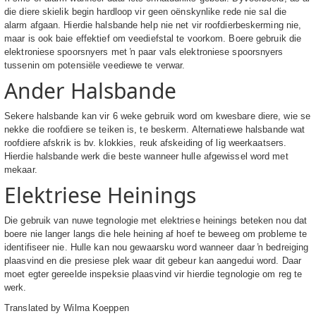
die diere skielik begin hardloop vir geen oënskynlike rede nie sal die
alarm afgaan. Hierdie halsbande help nie net vir roofdierbeskerming nie,
maar is ook baie effektief om veediefstal te voorkom. Boere gebruik die
elektroniese spoorsnyers met ŉ paar vals elektroniese spoorsnyers
tussenin om potensiële veediewe te verwar.
Ander Halsbande
Sekere halsbande kan vir 6 weke gebruik word om kwesbare diere, wie se
nekke die roofdiere se teiken is, te beskerm. Alternatiewe halsbande wat
roofdiere afskrik is bv. klokkies, reuk afskeiding of lig weerkaatsers.
Hierdie halsbande werk die beste wanneer hulle afgewissel word met
mekaar.
Elektriese Heinings
Die gebruik van nuwe tegnologie met elektriese heinings beteken nou dat
boere nie langer langs die hele heining af hoef te beweeg om probleme te
identifiseer nie. Hulle kan nou gewaarsku word wanneer daar ŉ bedreiging
plaasvind en die presiese plek waar dit gebeur kan aangedui word. Daar
moet egter gereelde inspeksie plaasvind vir hierdie tegnologie om reg te
werk.
Translated by Wilma Koeppen