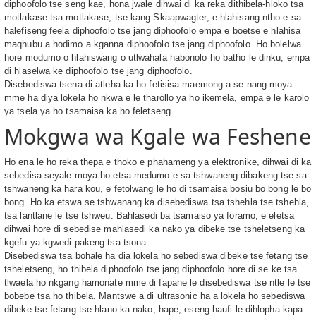
diphoofolo tse seng kae, hona jwale dihwai di ka reka dithibela-hloko tsa
motlakase tsa motlakase, tse kang Skaapwagter, e hlahisang ntho e sa
halefiseng feela diphoofolo tse jang diphoofolo empa e boetse e hlahisa
maqhubu a hodimo a kganna diphoofolo tse jang diphoofolo. Ho bolelwa
hore modumo o hlahiswang o utlwahala habonolo ho batho le dinku, empa
di hlaselwa ke diphoofolo tse jang diphoofolo.
Disebediswa tsena di atleha ka ho fetisisa maemong a se nang moya
mme ha diya lokela ho nkwa e le tharollo ya ho ikemela, empa e le karolo
ya tsela ya ho tsamaisa ka ho feletseng.
Mokgwa wa Kgale wa Feshene
Ho ena le ho reka thepa e thoko e phahameng ya elektronike, dihwai di ka
sebedisa seyale moya ho etsa medumo e sa tshwaneng dibakeng tse sa
tshwaneng ka hara kou, e fetolwang le ho di tsamaisa bosiu bo bong le bo
bong. Ho ka etswa se tshwanang ka disebediswa tsa tshehla tse tshehla,
tsa lantlane le tse tshweu. Bahlasedi ba tsamaiso ya foramo, e eletsa
dihwai hore di sebedise mahlasedi ka nako ya dibeke tse tsheletseng ka
kgefu ya kgwedi pakeng tsa tsona.
Disebediswa tsa bohale ha dia lokela ho sebediswa dibeke tse fetang tse
tsheletseng, ho thibela diphoofolo tse jang diphoofolo hore di se ke tsa
tlwaela ho nkgang hamonate mme di fapane le disebediswa tse ntle le tse
bobebe tsa ho thibela. Mantswe a di ultrasonic ha a lokela ho sebediswa
dibeke tse fetang tse hlano ka nako, hape, eseng haufi le dihlopha kapa