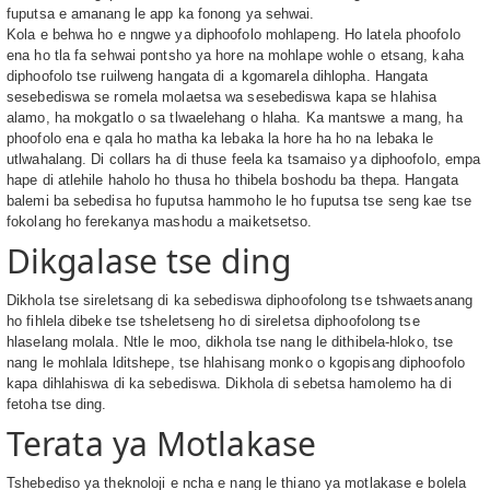
fuputsa e amanang le app ka fonong ya sehwai.
Kola e behwa ho e nngwe ya diphoofolo mohlapeng. Ho latela phoofolo
ena ho tla fa sehwai pontsho ya hore na mohlape wohle o etsang, kaha
diphoofolo tse ruilweng hangata di a kgomarela dihlopha. Hangata
sesebediswa se romela molaetsa wa sesebediswa kapa se hlahisa
alamo, ha mokgatlo o sa tlwaelehang o hlaha. Ka mantswe a mang, ha
phoofolo ena e qala ho matha ka lebaka la hore ha ho na lebaka le
utlwahalang. Di collars ha di thuse feela ka tsamaiso ya diphoofolo, empa
hape di atlehile haholo ho thusa ho thibela boshodu ba thepa. Hangata
balemi ba sebedisa ho fuputsa hammoho le ho fuputsa tse seng kae tse
fokolang ho ferekanya mashodu a maiketsetso.
Dikgalase tse ding
Dikhola tse sireletsang di ka sebediswa diphoofolong tse tshwaetsanang
ho fihlela dibeke tse tsheletseng ho di sireletsa diphoofolong tse
hlaselang molala. Ntle le moo, dikhola tse nang le dithibela-hloko, tse
nang le mohlala lditshepe, tse hlahisang monko o kgopisang diphoofolo
kapa dihlahiswa di ka sebediswa. Dikhola di sebetsa hamolemo ha di
fetoha tse ding.
Terata ya Motlakase
Tshebediso ya theknoloji e ncha e nang le thiano ya motlakase e bolela