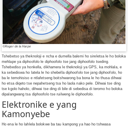
©Roger de la Harpe
Tshebetso ya theknoloji e ncha e dumella balemi ho sireletsa le ho boloka
mehlape ya diphoofolo le diphoofolo tse jang diphoofolo tseding.
Tshebediso ya honkella, dikhamera le theknoloji ya GPS, ka mohlala, e
ka sebediswa ho latela le ho shebella diphoofolo tse jang diphoofolo, ho
ba le temohisiso e ntlafetseng boitshwarong ba bona le ho thusa dihwai
ho etsa diqeto tse nepahetseng tsa ho laola nako pele. Dihwai tse ding
tse kgolo haholo, dihwai tse ding di bile di sebedisa di teromo ho boloka
dipalangwang tsa diphoofolo tse ruilweng le diphoofolo.
Elektronike e yang
Kamonyebe
Ho ena le ho lahlela bolokwe ba tau kampong ya hao ho tshwasa