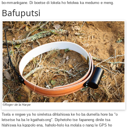
bo-mmankgane. Di boetse di lokela ho fetolwa ka medumo e meng.
Bafuputsi
©Roger de la Harpe
Tsela e nngwe ya ho sireletsa dihlahiswa ke ho ba dumella hore ba "o
letsetse ha ba le kgathatsong". Diphetoho tse fapaneng dinile tsa
hlahiswa ka kgopolo ena, haholo-holo ka molala o nang le GPS ho