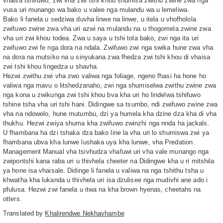
vhaisa tshifuwo, zwi vha zwi tshi khou shumisa zwithu zwine zwa nga
vusa uri munango wa bako u valee nga mulandu wa u lemeliwa.
Bako li fanela u sedziwa duvha linwe na linwe, u itela u vhofholola
zwifuwo zwine zwa vha uri azwi na mulandu na u thogomela zwine zwa
vha uri zwi khou todea. Zwa u saya u tshi tola bako, zwi nga ita uri
zwifuwo zwi fe nga dora na ndala. Zwifuwo zwi nga swika hune zwa vha
na dora na mutsiko na u sinyukana zwa fhedza zwi tshi khou di vhaisa
zwi tshi khou lingedza u shavha.
Hezwi zwithu zwi vha zwo valiwa nga foliage, ngeno fhasi ha hone ho
valiwa nga mavu o litshedzanaho, zwi nga shumiselwa zwithu zwine zwa
nga kona u zwikunga zwi tshi khou bva kha uri ho lindelwa tshifuwo
tshine tsha vha uri tshi hani. Didingwe sa tsumbo, ndi zwifuwo zwine zwa
vha na ndowelo, hune mutumbu, dzi ya humela kha dzine dza kha di vha
thukhu. Hezwi zwiya shuma kha zwifuwo zwinzhi nga nnda ha jackals.
U fhambana ha dzi tshaka dza bako line la vha uri lo shumiswa zwi ya
fhambana ubva kha lunwe lushaka uya kha lunwe, vha Predation
Management Manual vha tsivhudza vhafuwi uri vha vale munango nga
zwipontshi kana raba uri u thivhela cheeter na Didingwe kha u ri mitshila
ya hone isa vhaisale. Didinge li fanela u valiwa na nga tshithu tsha u
khwatha kha lukanda u thivhela uri isa dzulisee nga mudivhi ane ado i
pfulusa. Hezwi zwi fanela u itwa na kha brown hyenas, cheetahs na
otters.
Translated by
Khalirendwe Nekhavhambe