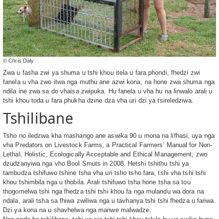
© Chris Daly
Zwa u fasha zwi ya shuma u tshi khou itela u fara phondi, fhedzi zwi
fanela u vha zwo itwa nga muthu ane azwi kona, na hone zwa shuma nga
ndila ine zwa sa do vhaisa zwipuka. Hu fanela u vha hu na linwalo arali u
tshi khou toda u fara phukha dzine dza vha uri dzi ya tsireledziwa.
Tshilibane
Tsho no iledzwa kha mashango ane aswika 90 u mona na lifhasi, uya nga
vha Predators on Livestock Farms, a Practical Farmers’ Manual for Non-
Lethal, Holistic, Ecologically Acceptable and Ethical Management, zwo
dzudzanyiwa nga vho Bool Smuts in 2008. Hetshi tshithu tshi ya
tambudza tshifuwo tshine tsha vha uri tsho tsho fara, tshi vha tshi tshi
khou tshimbila nga u thobila. Arali tshifuwo tsha hone tsha sa tou
thogomelwa tshi nga fhedza tshi tshi khou fa nga mulandu wa dora na
ndala, arali tsha sa fhiwa zwiliwa nga u tavhanya tshi tshi fhedza u fariwa.
Dzi ya kona na u shavhelwa nga manwe malwadze.