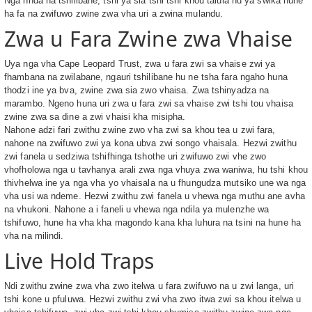
Nga nnda ha tshilibane, tshi ya sia tshi tshi khou talula hu ya swika hune
ha fa na zwifuwo zwine zwa vha uri a zwina mulandu.
Zwa u Fara Zwine zwa Vhaise
Uya nga vha Cape Leopard Trust, zwa u fara zwi sa vhaise zwi ya
fhambana na zwilabane, ngauri tshilibane hu ne tsha fara ngaho huna
thodzi ine ya bva, zwine zwa sia zwo vhaisa. Zwa tshinyadza na
marambo. Ngeno huna uri zwa u fara zwi sa vhaise zwi tshi tou vhaisa
zwine zwa sa dine a zwi vhaisi kha misipha.
Nahone adzi fari zwithu zwine zwo vha zwi sa khou tea u zwi fara,
nahone na zwifuwo zwi ya kona ubva zwi songo vhaisala. Hezwi zwithu
zwi fanela u sedziwa tshifhinga tshothe uri zwifuwo zwi vhe zwo
vhofholowa nga u tavhanya arali zwa nga vhuya zwa waniwa, hu tshi khou
thivhelwa ine ya nga vha yo vhaisala na u fhungudza mutsiko une wa nga
vha usi wa ndeme. Hezwi zwithu zwi fanela u vhewa nga muthu ane avha
na vhukoni. Nahone a i faneli u vhewa nga ndila ya mulenzhe wa
tshifuwo, hune ha vha kha magondo kana kha luhura na tsini na hune ha
vha na milindi.
Live Hold Traps
Ndi zwithu zwine zwa vha zwo itelwa u fara zwifuwo na u zwi langa, uri
tshi kone u pfuluwa. Hezwi zwithu zwi vha zwo itwa zwi sa khou itelwa u