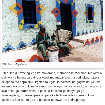
©Dr Peter Magubane
Dibini tse di tlwaelegileng ke mokorotlo, mohobelo le mokhibo. Mokorotlo
o diriwa ke banna ba o direla kgosi mo mabakeng a a botlhokwa, jaaka
dikopano tsa sepolotiki, kgotsa fa kgosi le balatedi ba gagwe ba ya kwa
loeteng lwa tekolo. E na le seribo sa go kgatikanya go ya kwa morago le
kwa pele, go tsamaelana le go kitla ka leoto go bonya go go
tlwaelegileng; moeteledipele o opela ka lentswe le le isitsweng kwa
godimo a latelwa ke go tila go kodu go tswa mo setlhopheng.