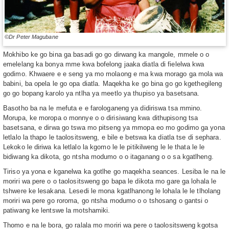
©Dr Peter Magubane
Mokhibo ke go bina ga basadi go go dirwang ka mangole, mmele o o
emelelang ka bonya mme kwa bofelong jaaka diatla di fielelwa kwa
godimo. Khwaere e e seng ya mo molaong e ma kwa morago ga mola wa
babini, ba opela le go opa diatla. Maqekha ke go bina go go kgethegileng
go go bopang karolo ya ntlha ya meetlo ya thupiso ya basetsana.
Basotho ba na le mefuta e e farologaneng ya didiriswa tsa mmino.
Morupa, ke moropa o monnye o o dirisiwang kwa dithupisong tsa
basetsana, e dirwa go tswa mo pitseng ya mmopa eo mo godimo ga yona
letlalo la thapo le taolositsweng, e bile e betswa ka diatla tse di sephara.
Lekoko le diriwa ka letlalo la kgomo le le pitikilweng le le thata le le
bidiwang ka dikota, go ntsha modumo o o itaganang o o sa kgatlheng.
Tiriso ya yona e kganelwa ka gotlhe go maqekha seances. Lesiba le na le
moriri wa pere o o taolositsweng go bapa le dikota mo gare ga lohala le
tshwere ke lesakana. Lesedi le mona kgatlhanong le lohala le le tlholang
moriri wa pere go roroma, go ntsha modumo o o tshosang o gantsi o
patiwang ke lentswe la motshamiki.
Thomo e na le bora, go ralala mo moriri wa pere o taolositsweng kgotsa