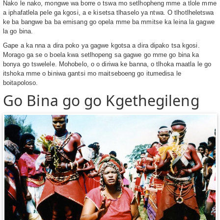
Nako le nako, mongwe wa borre o tswa mo setlhopheng mme a tlole mme
a iphafatlela pele ga kgosi, a e kisetsa tlhaselo ya ntwa. O tlhotlheletswa
ke ba bangwe ba ba emisang go opela mme ba mmitse ka leina la gagwe
la go bina.
Gape a ka nna a dira poko ya gagwe kgotsa a dira dipako tsa kgosi.
Morago ga se o boela kwa setlhopeng sa gagwe go mme go bina ka
bonya go tswelele. Mohobelo, o o diriwa ke banna, o tlhoka maatla le go
itshoka mme o biniwa gantsi mo maitseboeng go itumedisa le
boitapoloso.
Go Bina go go Kgethegileng