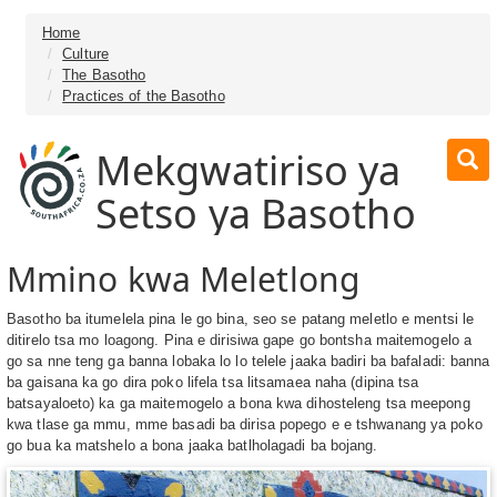
Home
Culture
The Basotho
Practices of the Basotho
Mekgwatiriso ya
Setso ya Basotho
Mmino kwa Meletlong
Basotho ba itumelela pina le go bina, seo se patang meletlo e mentsi le
ditirelo tsa mo loagong. Pina e dirisiwa gape go bontsha maitemogelo a
go sa nne teng ga banna lobaka lo lo telele jaaka badiri ba bafaladi: banna
ba gaisana ka go dira poko lifela tsa litsamaea naha (dipina tsa
batsayaloeto) ka ga maitemogelo a bona kwa dihosteleng tsa meepong
kwa tlase ga mmu, mme basadi ba dirisa popego e e tshwanang ya poko
go bua ka matshelo a bona jaaka batlholagadi ba bojang.