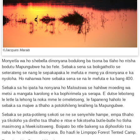
©Jacques Marais
Monyetla wa ho shebella dinonyana bodulong ba tsona ba tlaho ho ntsha
bodutu Mapungubwe ha bo fele. Sebaka sena sa boikgathollo se
seterateng se nang le sepakapaka le mefuta e meng ya dinonyana e ka
nyoloha. Ho nahanwa hore sebaka sena se na le mefuta e ka bang 400.
Sebaka sa ho ipata ha nonyana ho Maloutswa se hahilwe moeding wa
metsi a mangata karolong e ka bophirimela ya serapa. E dutse leboteng
le letle la lehong la noka mme le omeletseng, le fapaneng haholo le
sebaka sa majwe a tlhaho a potolohileng leralleng la Mapungubwe.
Sebaka se pota-potileng sekoti se ne se senyehile hampe, empa tlhaho
ya tikoloho ya dintho tsa tlhaho e ntse e fokotseha butle-butle ho tloha
masimong a hlwekisitsweng. Boipato bo ntle bakeng sa diphoofolo tsa
naha le ho shebella dinonyana. Bo haufi le Limpopo Forest Tented Camp.